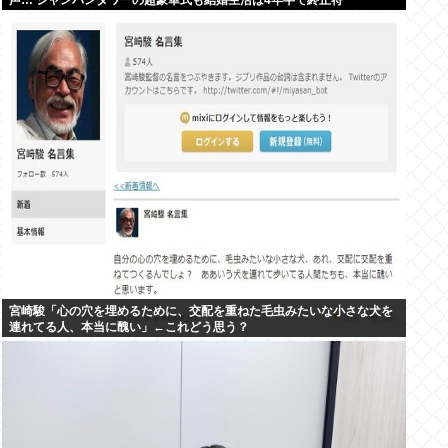
声… シャンパンタワーの超豪華式も結婚生活は4年半で終止符
宮崎駿「心の穴を埋めるために、交配を重ねた毛虫みたいな小さな犬を
連れてる人、本当に醜い」←これどう思う？