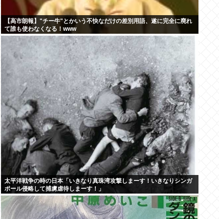
【高市朗報】"チー牛"とかいう不快なだけの差別用語、遂に完全に廃れ
て誰も使わなくなる！www
太平洋戦争の時の日本「いきなり真珠湾攻撃しまーす！いきなりシンガ
ポール侵略して捕虜虐待しまーす！」