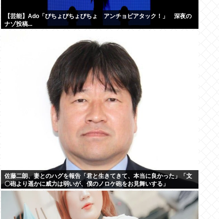
【芸能】Ado「びちょびちょびちょ アンチョビアタック！」 深夜の
ナゾ投稿...
佐藤二朗、妻とのハグを報告「君と生きてきて、本当に良かった」「文
〇砲より遥かに威力は弱いが、僕のノロケ砲をお見舞いする」