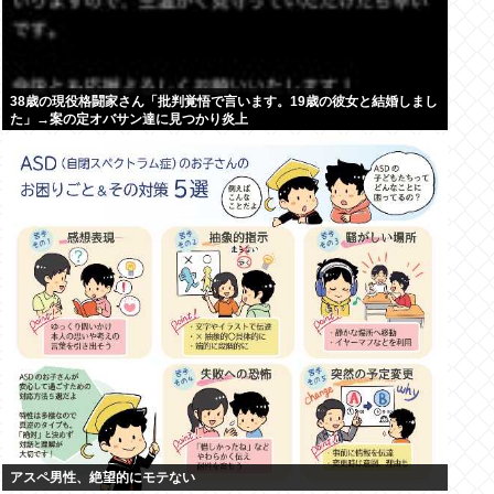
38歳の現役格闘家さん「批判覚悟で言います。19歳の彼女と結婚しまし
た」→案の定オバサン達に見つかり炎上
アスペ男性、絶望的にモテない