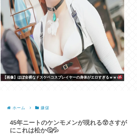
【画像】ほぼ全裸なドスケベコスプレイヤーの身体がエロすぎるｗｗｗ
ホーム
嫌儲
45年ニートのケンモメンが現れる😲さすが
にこれは松か🤔💦