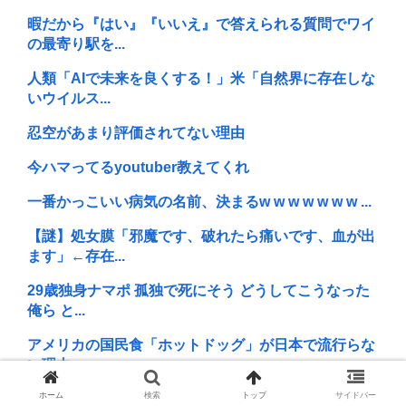
暇だから『はい』『いいえ』で答えられる質問でワイ
の最寄り駅を...
人類「AIで未来を良くする！」米「自然界に存在しな
いウイルス...
忍空があまり評価されてない理由
今ハマってるyoutuber教えてくれ
一番かっこいい病気の名前、決まるw w w w w w w ...
【謎】処女膜「邪魔です、破れたら痛いです、血が出
ます」←存在...
29歳独身ナマポ 孤独で死にそう どうしてこうなった
俺ら と...
アメリカの国民食「ホットドッグ」が日本で流行らな
い理由www
ホーム
検索
トップ
サイドバー
ケンモメンが18年ぶりに見る画像がこちらwww