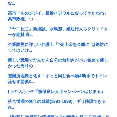
な...
高市「あのジジイ、最近イジワルになってきたわね」
高市政権、つ...
『ヤニねこ』新海誠、水島努、綾辻行人らクリエイタ
ーが絶賛 過...
企業防災に詳しい弁護士「”売上金を金庫に”は絶対に
してはいけ...
新しい職場でだんだん自分の無能さがバレ始めて優し
かった周りの...
避難所地獄と化す「ずっと同じ食べ物&断水でトイレ
流せず悪臭&...
(╭☞´ん`)╭☞『嫌儲良い人キャンペーンはじまる』
落合博満の晩年の成績(1991-1998)、ギリ擁護できる
w...