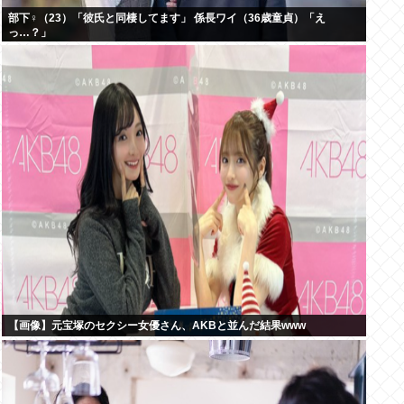
部下♀（23）「彼氏と同棲してます」 係長ワイ（36歳童貞）「え
っ…？」
【画像】元宝塚のセクシー女優さん、AKBと並んだ結果www