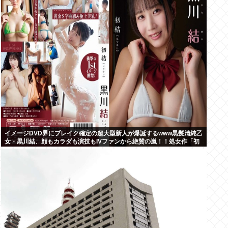
イメージDVD界にブレイク確定の超大型新人が爆誕するwww黒髪清純乙
女・黒川結、顔もカラダも演技もIVファンから絶賛の嵐！！処女作「初
結」の動画＆画像まとめ！！