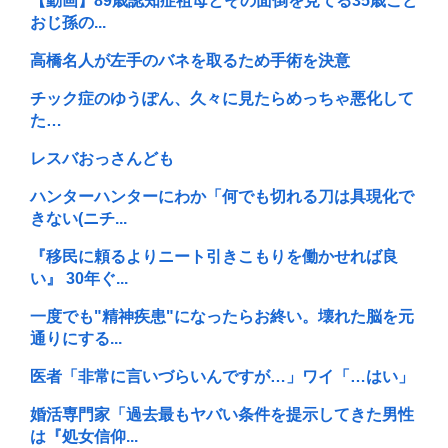
【動画】89歳認知症祖母とその面倒を見てる35歳こど
おじ孫の...
高橋名人が左手のバネを取るため手術を決意
チック症のゆうぽん、久々に見たらめっちゃ悪化して
た…
レスバおっさんども
ハンターハンターにわか「何でも切れる刀は具現化で
きない(ニチ...
『移民に頼るよりニート引きこもりを働かせれば良
い』 30年ぐ...
一度でも"精神疾患"になったらお終い。壊れた脳を元
通りにする...
医者「非常に言いづらいんですが…」ワイ「…はい」
婚活専門家「過去最もヤバい条件を提示してきた男性
は『処女信仰...