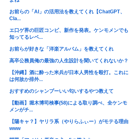
お前らの「AI」の活用法を教えてくれ【ChatGPT、
Cla...
エ口ゲ界の巨匠コンビ、新作を発表。ケンモメンでも
知ってるレベ...
お前らが好きな「洋楽アルバム」を教えてくれ
高卒公務員俺の最強の人生設計を聞いてくれないか？
【沖縄】酒に酔った米兵が日本人男性を殴打。これに
は何故か排外...
おすすめのシャンプーいい匂いするやつ教えて
【動画】堀木博司検事(58)による取り調べ、全ケンモ
メンがチ...
【陽キャ？】ヤリラ系（やりらふぃー）がモテる理由
www