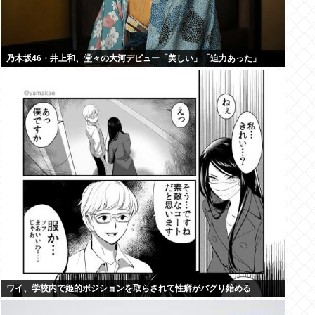
乃木坂46・井上和、堂々の大河デビュー「美しい」「迫力あった」
ワイ、学校内で姫的ポジションを取らされて性癖がバグり始める