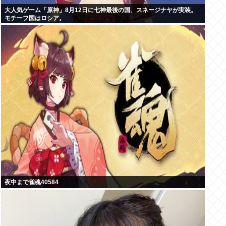
大人気ゲーム「原神」8月12日に七神最後の国、スネージナヤが実装。
モチーフ国はロシア。
夜中まで雀魂40584