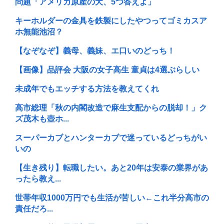
問題「アメリカ原産の犬、5つ答えよ」
キーホルダーの金具を鉄製にしたやつってゴミカスア
ホ無能池沼？
【なぞなぞ】義母、義妹、エ口いのどっち！
【画像】品評会 大阪の女子高生 童貞は4選ぶらしい
未成年でもエッチする方法を教えてくれ
高市総理「秋の内閣改造で麻生支配からの脱却！」ク
ズ茂木も壺ホ...
スーパーカブとハンターカブで迷っているどっちがい
いの
【生き残り】転職したい。あと20年は安泰の業界があ
ったら教え...
世帯年収1000万円でも生活が苦しい←これ半分高市の
責任だろ...