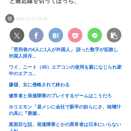
と最近縁を切ってぼっち、
2022.11.15 16:36
「受刑者の4人に1人が外国人」 誤った数字が拡散し
外国人排斥...
ワイ、ニート（49）エアコンの使用を親になじられ家
中のエアコ...
嫌儲、女に侵略されて終わる
健常者と発達障害のプレイするゲームはこうだろ
ホリエモン「昼メシに会社で新卒の奴らにさ、味噌汁
の具に『唐揚...
真面目な話、発達障害とかの異常者は日本にいらない
よね