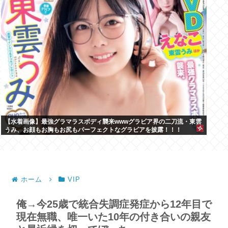
【水着画像】最強グラマラスボディ襲来wwwグラビア界の二刀流・東雲
うみ、お顔もお胸もお尻もパーフェクトなグラビアを披露！！！
ホーム
VIP
俺→今25歳で統合失調症発症から12年目で
現在無職、唯一いた10年の付き合いの親友