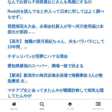
なんでお前ら子供部屋おじさんを馬鹿にするの
Redditを読んでると外人って日本に対してはよく調べ
もせず...
琵琶湖花火大会、企画会社新人が市へ河川使用届け未
提出が原因→...
【高市】 無職の望月亜紀ちゃん、夫をバラバラにして
15年間、...
チギュりパンが淫夢にハマる理由
愛知県最強のスーパー、満場一致で決まる
【新潟】新潟市の角田浜海水浴場で海難事故 3人が救
急搬送 女...
マチアプ女と会ってきたんやが職業詐称して病気も隠
してたんやが
無能ほどセイバーが好きな理由www
ホーム
検索
トップ
サイドバー