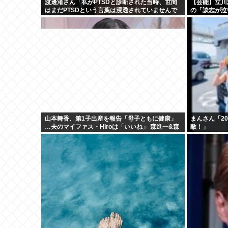
渡邊渚さん「私がPTSDと診断された当時、世間
【芸能】立川
はまだPTSDという言葉は浸透されていませんで
の「談志が泣
した」
山本舞香、第1子出産を報告「母子ともに健康」
まんさん「2
…夫のマイファス・Hiroは「いいね」 森進一&森
敵！」
昌子さんの孫