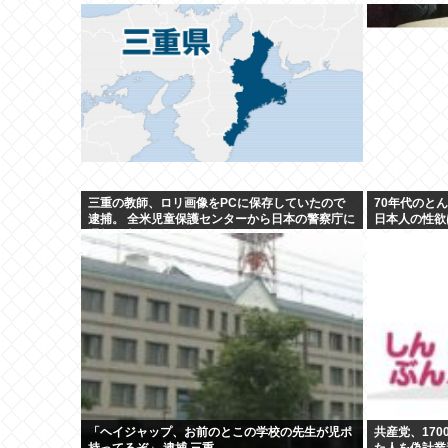
三重の教師、ロリ画像をPCに保存していたので
70年代のと
逮捕。 全米児童保護センターから日本の警察庁に
日本人の性欲
通報が来る。
「ヘイジャップ、お前のとこの学校の先生が児ポ
共産党、17
持ってるぞ」 逮捕 三重
た人を偽計業