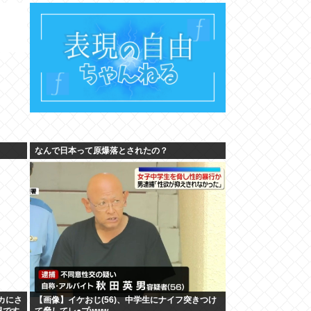
なんで日本って原爆落とされたの？
カにさ
【画像】イケおじ(56)、中学生にナイフ突きつけ
恩です
て脅してレ●プwww