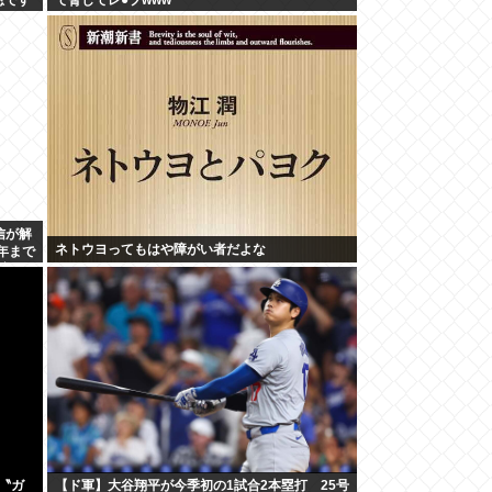
信が解
ネトウヨってもはや障がい者だよな
周年まで
定
〝ガ
【ド軍】大谷翔平が今季初の1試合2本塁打 25号