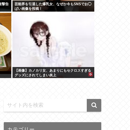
衝撃告
芸能界を引退した爆乳女、なぜか今もSNSでお◯
ぱい画像を投稿！
【画像】カノカリ女、あまりにもセクロスすぎる
グッズにされてしまい炎上
wxwxwxwxwxwxwxwxxxwx
カテゴリー