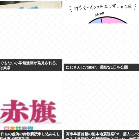
んでもない小学館漫画が発見される。
にじさんじvtuber、過酷な1日を公開
は異常
00件もの虚偽の赤旗購読申し込みをし
高市早苗首相の熊本地震視察PV、芸人にバ
務妨害で刑事告訴
れる「北朝鮮の記録映画かと思った。金正