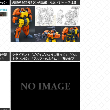
キャン
先頭弾＆26号2ランの活躍 なおドジャースは逆
転負けで6連敗 カブス今永8勝目 [鉄チーズ烏★]
3年認
クライアント「ゴダイゴのように歌って」「ウル
ツキ
トラマン80」「アルフィのように」「星のピア
ス」