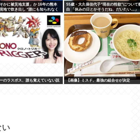
そかに被災地支援」か 16年の熊本
55歳・大久保佳代子”現在の性欲”について
現地で炊き出し “誰にも知られなく
白 「休みの日とかそうだね、だいたい…」
強まる福祉活動への思い
ーのラスボス、誰も覚えていない説
【画像】ミスド、最強の組合せが決定
ない