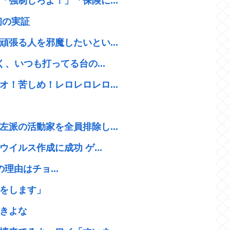
強制しろよ！」「保険に...
初の実証
張る人を邪魔したいとい...
、いつも打ってる台の...
！苦しめ！レロレロレロ...
派の活動家を全員排除し...
イルス作成に成功 ゲ...
理由はチョ...
をします」
きよな