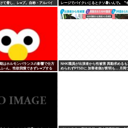
けて脅し、レ●プ。自称・アルバイ
レージでバイクいじるとクソ暑いんで〟〝
56)が逮捕される
プのテントでも使えますよ〟
期はホルモンバランスの影響で仕方
NHK職員が出演者から性被害 異動求めるも
「ふ~ん、性欲我慢できずレ●プする
められずPTSDに 加害者側が釈明も… 月岡
」
「納得がいかない」