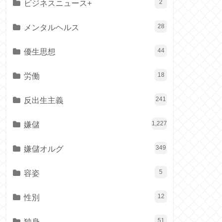
ビジネスニュース+
2
メンタルヘルス
28
優生思想
44
労働
18
反出生主義
241
嫌儲
1,227
嫌儲オルグ
349
容姿
5
性別
12
独身
51