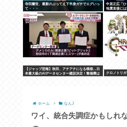
寺田蘭世、最新のぶってえ下半身ガチでエグいっ
中居正広「ひ
て・・・
地震直後には
て良い”と、
【ジャップ悲報】秋田、アチアチになる模様…日
クロノトリガ
本最大級のAIデータセンター建設決定！整備費は
2兆円！
ホーム
なんJ
ワイ、統合失調症かもしれ