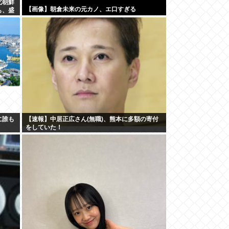
北朝鮮
【画像】朝倉未来の元カノ、エ口すぎる
も、盛
に誰も
【速報】中居正広さん(無職)、熊本に多額の寄付
をしていた！