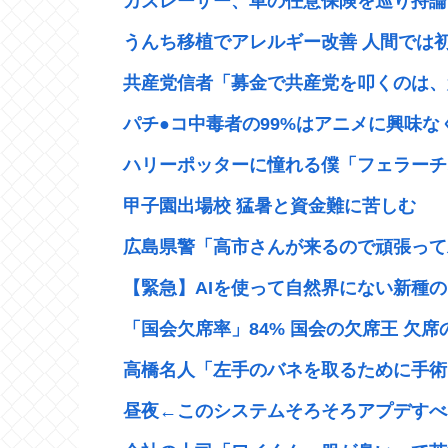
カズレーザー、車の任意保険を巡り持論「
うんち移植でアレルギー改善 人間では
共産党信者「募金で共産党を叩くのは、頑
パチ●コ中毒者の99%はアニメに興味なく
ハリーポッターに憧れる僕「フェラーチオ
甲子園出場校 猛暑と資金難に苦しむ
広島県警「高市さんが来るので頑張って左
【緊急】AIを使って自然界にない新種のウ
「国会欠席率」84% 国会の欠席王 欠席の
高橋名人「左手のバネを取るために手術
昼夜←このシステムそろそろアプデすべ