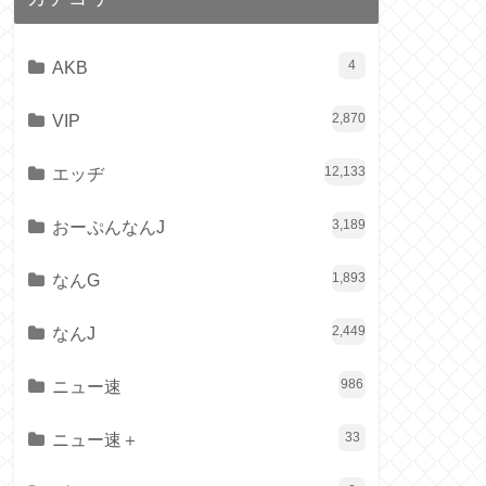
AKB
4
VIP
2,870
エッヂ
12,133
おーぷんなんJ
3,189
なんG
1,893
なんJ
2,449
ニュー速
986
ニュー速＋
33