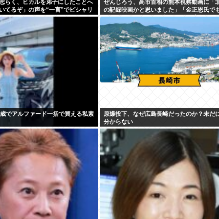
志らく、ヒカルを弟子にしたことへ
ぜんじろう、高市首相の熊本視察動画に「
いてるぞ」の声を“一言”でピシャリ
の記録映画かと思いました」「金正恩氏で
りすぎちゃうの？って言いそうな映像」
0歳でアルファード一括で買える私素
原爆投下、なぜ広島長崎だったのか？未だ
分からない