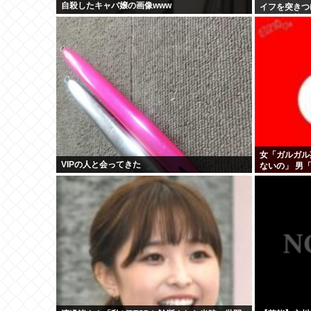
自殺したキャバ嬢の画像www
イフを突きつ
トの秋田英男(
女「ガルガル
VIPの人と会ってきた
ないの」 男
男と同じだね