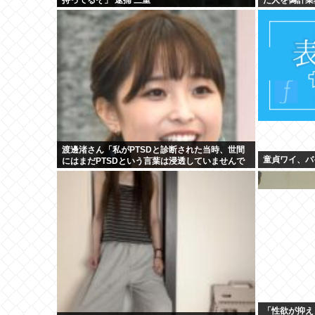
渡邊渚さん「私がPTSDと診断された当時、世間
童貞ワイ、バ
にはまだPTSDという言葉は浸透していませんで
した」
「性欲が抑え