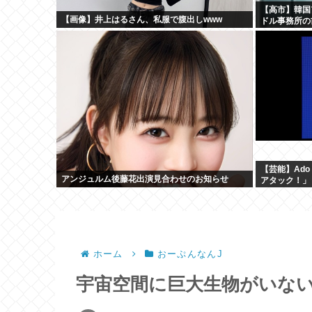
【高市】韓国
【画像】井上はるさん、私服で腹出しwww
ドル事務所の
【芸能】Ad
アンジュルム後藤花出演見合わせのお知らせ
アタック！」 
ホーム
おーぷんなんJ
宇宙空間に巨大生物がいな