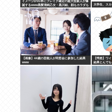
イメージDVD界にブレイク確定の超大型新人が爆
大学生、スカ
誕するwww黒髪清純乙女・黒川結、顔もカラダも
演技もIVファンから絶賛の嵐！！処女作「初結」
の動画＆画像まとめ！！
【画像】44歳の芸能人が同窓会に参加した結果
【愕然】ワイ
www
結果とんでも