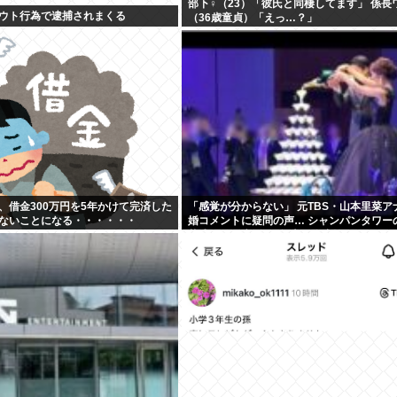
部下♀（23）「彼氏と同棲してます」 係長
ウト行為で逮捕されまくる
（36歳童貞）「えっ…？」
、借金300万円を5年かけて完済した
「感覚が分からない」 元TBS・山本里菜ア
ないことになる・・・・・・
婚コメントに疑問の声… シャンパンタワー
華式も結婚生活は4年半で終止符