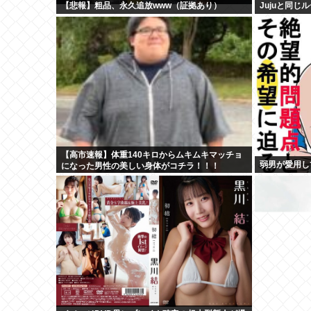
【悲報】粗品、永久追放www（証拠あり）
Jujuと同
【高市速報】体重140キロからムキムキマッチョ
弱男が愛用し
になった男性の美しい身体がコチラ！！！