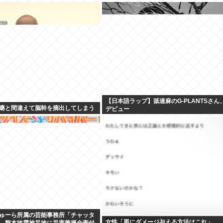
【日本語ラップ】舐達麻のG-PLANTSさん
瘍と間違えて脳幹を摘出してしまう
デビュー
ゅーら所属の芸能事務所「チャッタ
女性「男にダメージ与える方法はこれ」
、熊本地震被災地に災害義援金寄付