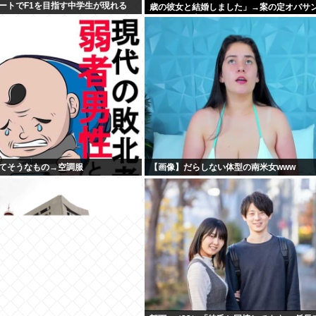
じルートでF1を目指す中学生が現れる
歳の彼女と結婚しました」→案の定オバサ
見つかり炎上
てそうなもの→空調服
【画像】だらしない体型の南米女www