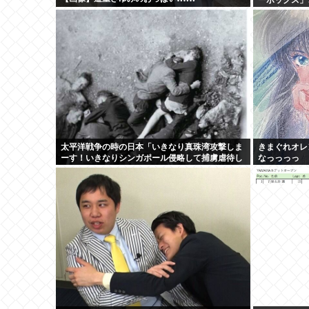
を発表
太平洋戦争の時の日本「いきなり真珠湾攻撃しま
きまぐれオレ
ーす！いきなりシンガポール侵略して捕虜虐待し
なっっっっ
まーす！」