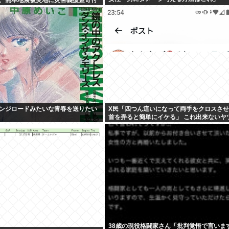
ンジロードみたいな青春を送りたい
X民「四つん這いになって両手をクロスさ
首を弄ると簡単にイケる」 これ出来ないヤ
イ
38歳の現役格闘家さん「批判覚悟で言います