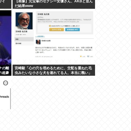
ワイ
【画像】元宝塚のセクシー女優さん、AKBと並ん
だ結果www
ナの離
宮崎駿「心の穴を埋めるために、交配を重ねた毛
の超豪
虫みたいな小さな犬を連れてる人、本当に醜い」
←これどう思う？