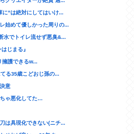
クリエイターが絶賛 過...
に”は絶対にしてはいけ...
始めて優しかった周りの...
水でトイレ流せず悪臭&...
ンはじまる』
リ擁護できるw...
る35歳こどおじ孫の...
決意
ちゃ悪化してた…
は具現化できない(ニチ...