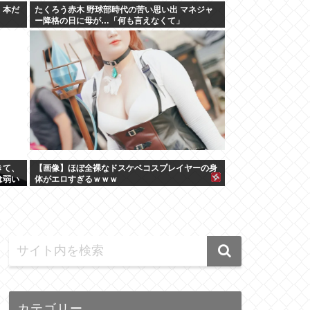
。本だ
たくろう赤木 野球部時代の苦い思い出 マネジャ
ー降格の日に母が…「何も言えなくて」
きて、
【画像】ほぼ全裸なドスケベコスプレイヤーの身
は弱い
体がエロすぎるｗｗｗ
カテゴリー