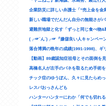
『ヤニねこ』新海誠、水島努、綾辻行人ら
企業防災に詳しい弁護士「”売上金を金庫
新しい職場でだんだん自分の無能さがバレ
避難所地獄と化す「ずっと同じ食べ物&断
(╭☞´ん`)╭☞『嫌儲良い人キャンペー
落合博満の晩年の成績(1991-1998)、ギ
【動画】89歳認知症祖母とその面倒を見て
高橋名人が左手のバネを取るため手術を
チック症のゆうぽん、久々に見たらめっ
レスバおっさんども
ハンターハンターにわか「何でも切れる刀