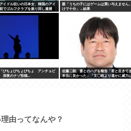
アイドル狂いの日本女、韓国のアイ
親「うちの子にはゲームは買い与えません
前でゴルフクラブを振り回し逮捕
けで十分」→結果
o「びちょびちょびちょ アンチョビ
佐藤二朗、妻とのハグを報告「君と生きて
深夜のナゾ投稿...
本当に良かった」「文〇砲より遥かに威力
が、僕のノロケ砲をお見舞いする」
い理由ってなんや？