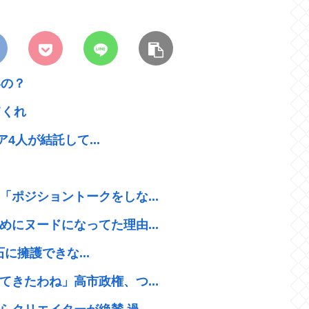
いの？
てくれ
ア4人が結託して...
ポジショントークをしな...
にヌードになってた理由...
石に擁護できな...
きたわね」高市政権、つ...