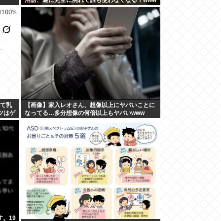
せて乳
【画像】家入レオさん、想像以上にヤバいことに
ツはゲ
なってる…多分想像の何倍以上もヤバいwww
。19