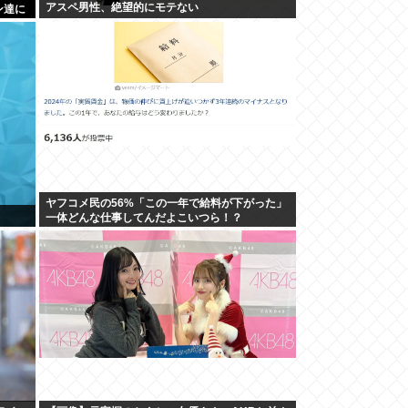
アスペ男性、絶望的にモテない
ン達に
ヤフコメ民の56%「この一年で給料が下がった」
一体どんな仕事してんだよこいつら！？