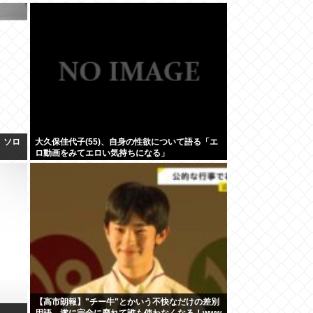
、ソロ
大久保佳代子(55)、自身の性欲について語る「エ
ロ動画をみてエロい気持ちになる」
【高市朗報】"チー牛"とかいう不快なだけの差別
用語、遂に完全に廃れて誰も使わなくなる！www