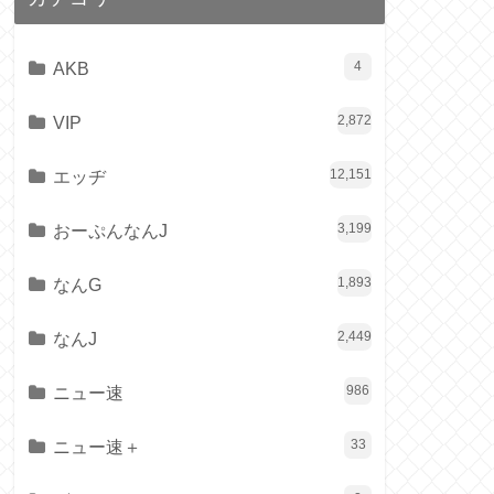
AKB
4
VIP
2,872
エッヂ
12,151
おーぷんなんJ
3,199
なんG
1,893
なんJ
2,449
ニュー速
986
ニュー速＋
33