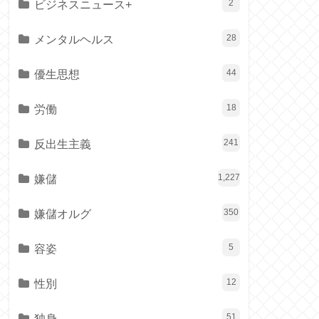
ビジネスニュース+
2
メンタルヘルス
28
優生思想
44
労働
18
反出生主義
241
嫌儲
1,227
嫌儲オルグ
350
容姿
5
性別
12
独身
51