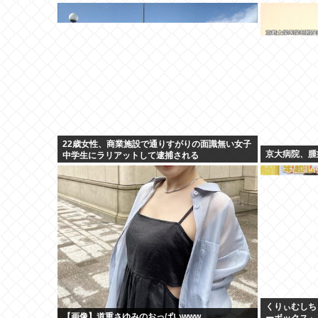
22歳女性、商業施設で通りすがりの面識無い女子
京大病院、腫
中学生にラリアットして逮捕される
くりぃむしち
【画像】道重さゆみのおっぱいwww
ーボックス」