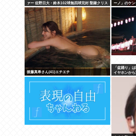
ァー 佐野日大・鈴木102球無四球完封 聖隷クリス
ーノ」のケン
トファーはエラーに泣く
「盆踊り」は
後藤真希さん(41)エチエチ
イヤホンから
ダンスも