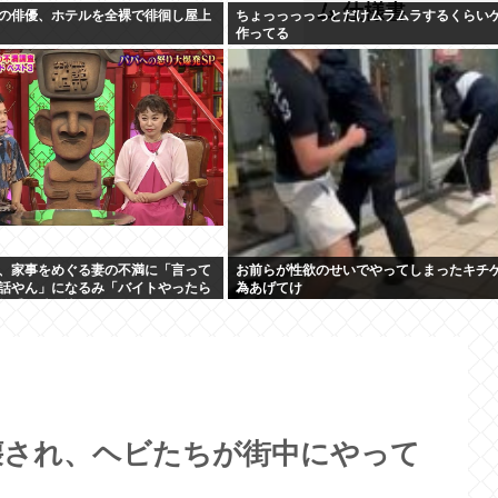
の俳優、ホテルを全裸で徘徊し屋上
ちょっっっっっとだけムラムラするくらい
作ってる
、家事をめぐる妻の不満に「言って
お前らが性欲のせいでやってしまったキチ
話やん」になるみ「バイトやったら
為あげてけ
教受け黙り込む
壊され、ヘビたちが街中にやって