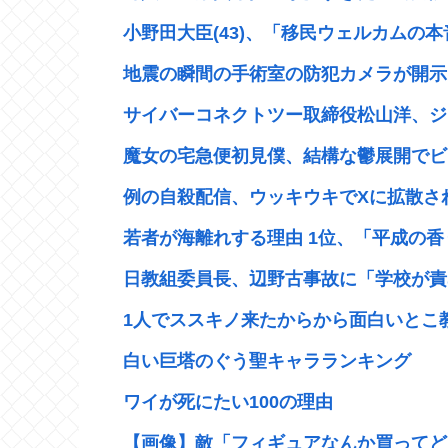
小野田大臣(43)、「移民ウェルカムの本
地震の瞬間の手術室の防犯カメラが開示
サイバーコネクトツー取締役松山洋、ジャ
魔女の宅急便初見僕、結構な鬱展開でビ
例の自殺配信、ウッキウキでXに拡散さ
若者が海離れする理由 1位、「平成の香り
日教組委員長、辺野古事故に「学校が責め
1人でススキノ来たからから面白いとこ
白い巨塔のぐう聖キャラランキング
ワイが死にたい100の理由
【画像】敵「フィギュアなんか買ってどう