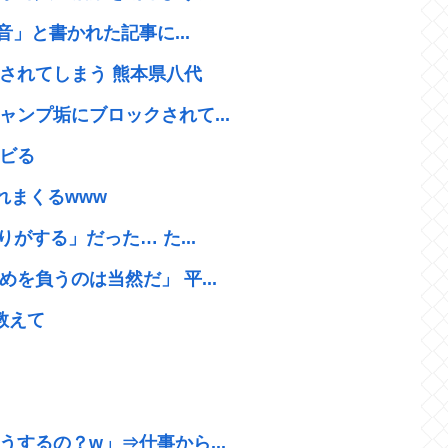
音」と書かれた記事に...
されてしまう 熊本県八代
ンプ垢にブロックされて...
ビる
れまくるwww
がする」だった… た...
を負うのは当然だ」 平...
教えて
するの？w」⇒仕事から...