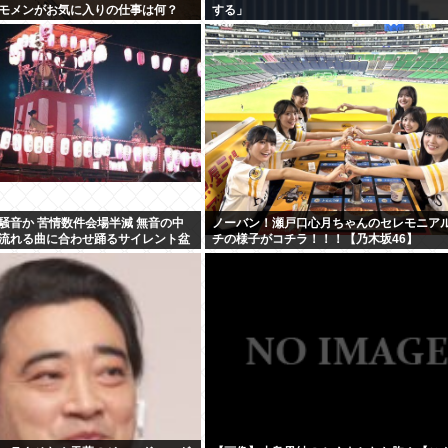
モメンがお気に入りの仕事は何？
する」
騒音か 苦情数件会場半減 無音の中
ノーバン！瀬戸口心月ちゃんのセレモニア
流れる曲に合わせ踊るサイレント盆
チの様子がコチラ！！！【乃木坂46】