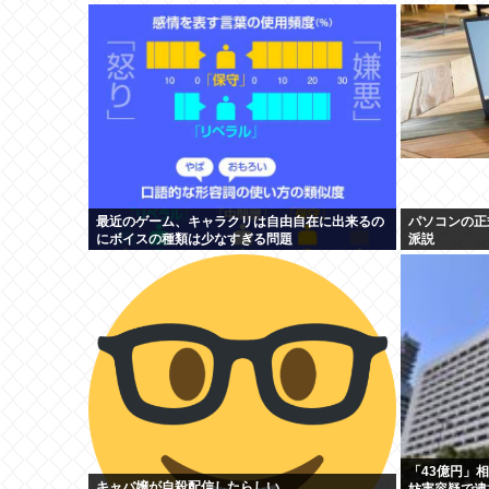
最近のゲーム、キャラクリは自由自在に出来るの
パソコンの正
にボイスの種類は少なすぎる問題
派説
「43億円」
キャバ嬢が自殺配信したらしい
妨害容疑で逮