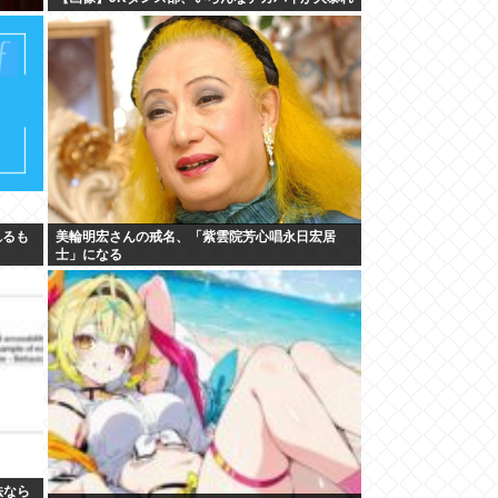
れるも
美輪明宏さんの戒名、「紫雲院芳心唱永日宏居
士」になる
法なら