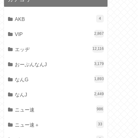
AKB
4
VIP
2,867
エッヂ
12,116
おーぷんなんJ
3,179
なんG
1,893
なんJ
2,449
ニュー速
986
ニュー速＋
33