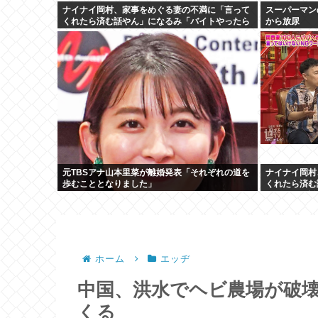
ナイナイ岡村、家事をめぐる妻の不満に「言って
スーパーマン
くれたら済む話やん」になるみ「バイトやったら
から放尿
クビやで」説教受け黙り込む
元TBSアナ山本里菜が離婚発表「それぞれの道を
ナイナイ岡村
歩むこととなりました」
くれたら済む
クビやで」説
ホーム
エッヂ
中国、洪水でヘビ農場が破
くる