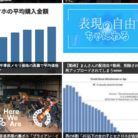
半導体メモリ価格の高騰で平均価格
【動画】まんさんの配信自⚪︎動画、削除さ
す
再アップロードされてしまうwww
音楽界隈の裏ボス「ブライアン・イ
男の6割「JC以下の女の子とセクロスが合