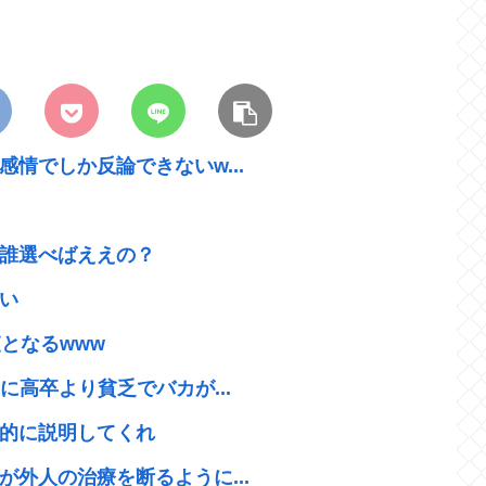
情でしか反論できないw...
誰選べばええの？
い
となるwww
に高卒より貧乏でバカが...
的に説明してくれ
外人の治療を断るように...