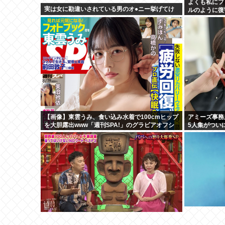
よくも私にフ
実は女に勘違いされている男のオ●ニー挙げてけ
ルのように復
万拒否
【画像】東雲うみ、食い込み水着で100cmヒップ
アミーズ事務
を大胆露出www「週刊SPA!」のグラビアオフシ
5人集がつい
ョットが万バズ！！！