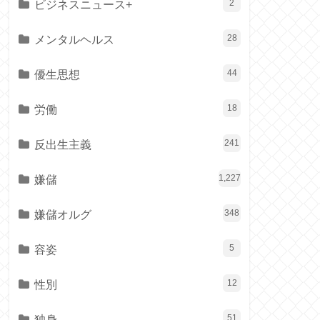
ビジネスニュース+
2
メンタルヘルス
28
優生思想
44
労働
18
反出生主義
241
嫌儲
1,227
嫌儲オルグ
348
容姿
5
性別
12
独身
51