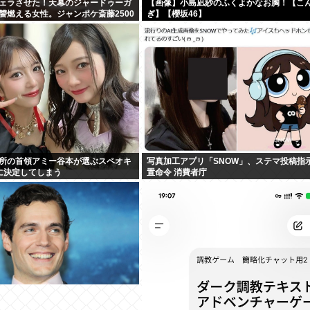
ェラさせた！天幕のジャードゥーガ
【画像】小島凪紗のふくよかなお胸！【こ
讐燃える女性。ジャンポケ斎藤2500
ぎ】【櫻坂46】
所の首領アミー谷本が選ぶスペオキ
写真加工アプリ「SNOW」、ステマ投稿指
に決定してしまう
置命令 消費者庁