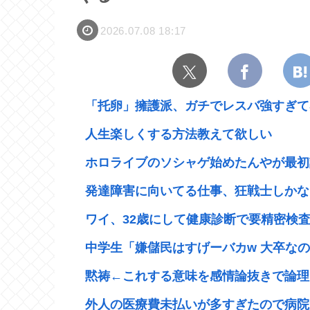
2026.07.08 18:17
「托卵」擁護派、ガチでレスバ強すぎて感
人生楽しくする方法教えて欲しい
ホロライブのソシャゲ始めたんやが最初
発達障害に向いてる仕事、狂戦士しかな
ワイ、32歳にして健康診断で要精密検査
中学生「嫌儲民はすげーバカw 大卒なの
黙祷←これする意味を感情論抜きで論理
外人の医療費未払いが多すぎたので病院が