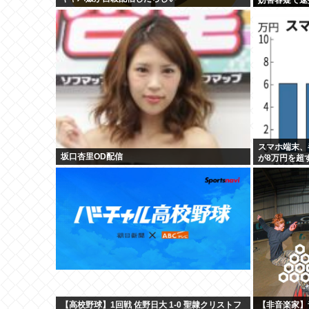
スマホ端末、
坂口杏里OD配信
が8万円を超
【高校野球】1回戦 佐野日大 1-0 聖隷クリストフ
【非音楽家】