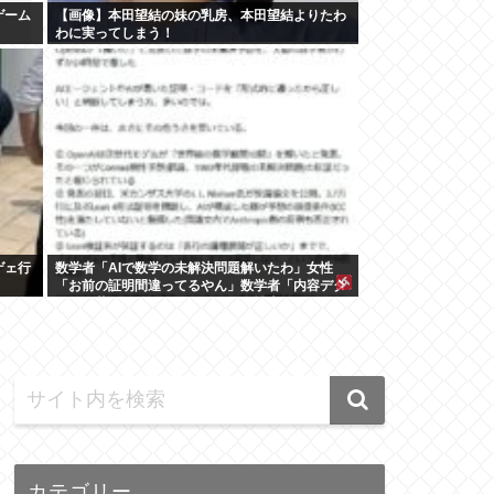
ゲーム
【画像】本田望結の妹の乳房、本田望結よりたわ
わに実ってしまう！
ゲェ行
数学者「AIで数学の未解決問題解いたわ」女性
「お前の証明間違ってるやん」数学者「内容デタ
ラメで草。AI使うのヘタ？」→女性大発狂
カテゴリー