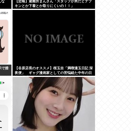
んな
【悲報】避難所まんさん「スタッフが男だとナプ
キンとか下着とか取りにくいの！！」
示で措
【谷原店長のオススメ】桜玉吉「満喫漫玉日記 深
夜便」 ギャグ漫画家としての苦悩経た中年の日
常に共感