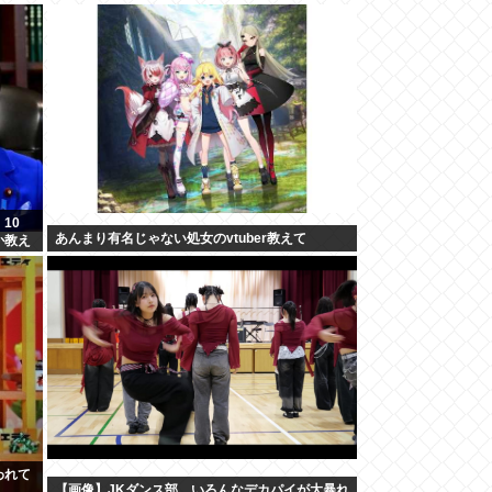
10
あんまり有名じゃない処女のvtuber教えて
か教え
われて
【画像】JKダンス部、いろんなデカパイが大暴れ