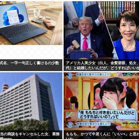
式名、一字一句正しく書けるの少数
アメリカ人美少女（白人、金髪碧眼、処女、
代）と結婚したいんだが、どうすればいい
ろ
相当の商談をキャンセルした女、業務
ももち、かつて中居くんに「いいべ」と思
捕www
いた