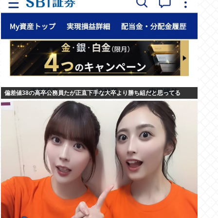
偏差値38の高卒公務員たが正直下手な大卒より勝ち組だと思ってる