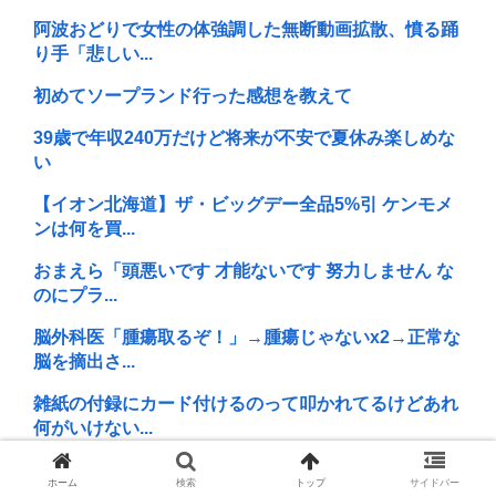
阿波おどりで女性の体強調した無断動画拡散、憤る踊
り手「悲しい...
初めてソープランド行った感想を教えて
39歳で年収240万だけど将来が不安で夏休み楽しめな
い
【イオン北海道】ザ・ビッグデー全品5%引 ケンモメ
ンは何を買...
おまえら「頭悪いです 才能ないです 努力しません な
のにプラ...
脳外科医「腫瘍取るぞ！」→腫瘍じゃないx2→正常な
脳を摘出さ...
雑紙の付録にカード付けるのって叩かれてるけどあれ
何がいけない...
【画像】高市早苗、広島平和記念式典当日の被爆者と
ホーム
検索
トップ
サイドバー
の面会を早急...