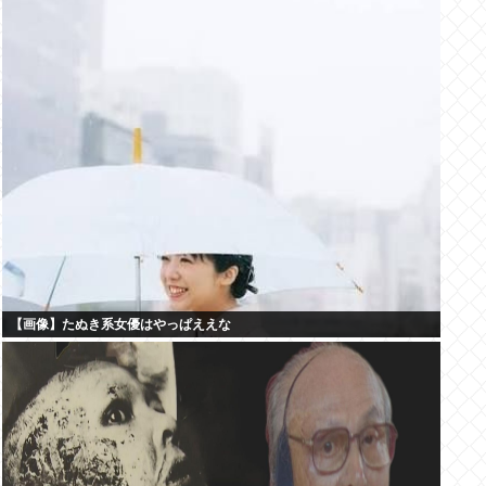
【画像】たぬき系女優はやっぱええな