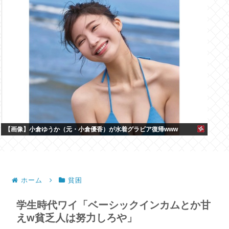
【画像】小倉ゆうか（元・小倉優香）が水着グラビア復帰www
ホーム
貧困
学生時代ワイ「ベーシックインカムとか甘
えw貧乏人は努力しろや」