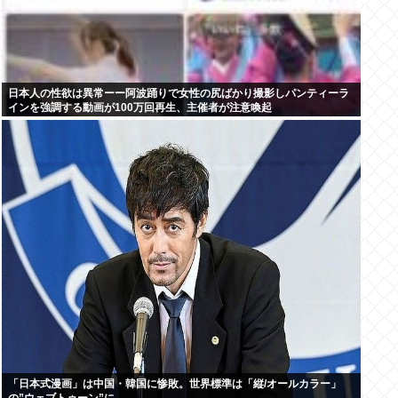
日本人の性欲は異常ーー阿波踊りで女性の尻ばかり撮影しパンティーラ
インを強調する動画が100万回再生、主催者が注意喚起
「日本式漫画」は中国・韓国に惨敗。世界標準は「縦/オールカラー」