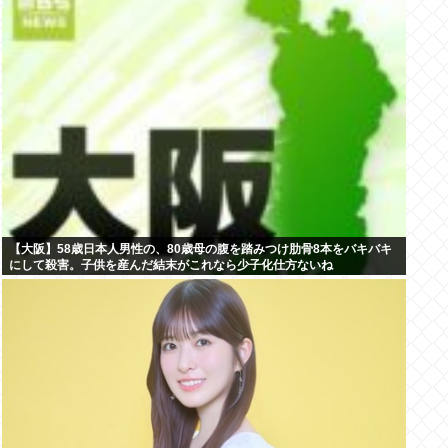
【大阪】58歳日本人男性の、80歳母の腹を踏みつけ肋骨8本をバキバキ
にして殺害。子供を産んだ結末がこれなら少子化仕方ないね