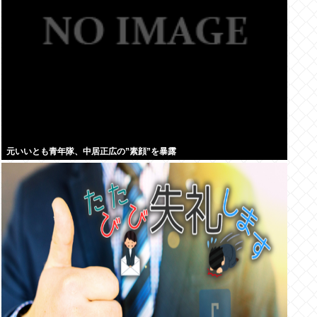
元いいとも青年隊、中居正広の”素顔”を暴露