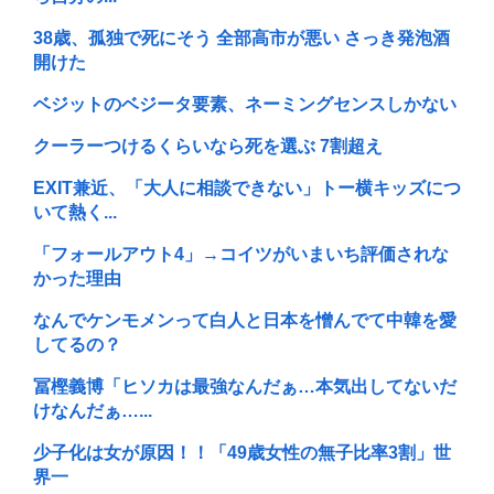
38歳、孤独で死にそう 全部高市が悪い さっき発泡酒
開けた
ベジットのベジータ要素、ネーミングセンスしかない
クーラーつけるくらいなら死を選ぶ 7割超え
EXIT兼近、「大人に相談できない」トー横キッズにつ
いて熱く...
「フォールアウト4」→コイツがいまいち評価されな
かった理由
なんでケンモメンって白人と日本を憎んでて中韓を愛
してるの？
冨樫義博「ヒソカは最強なんだぁ…本気出してないだ
けなんだぁ…...
少子化は女が原因！！「49歳女性の無子比率3割」世
界一