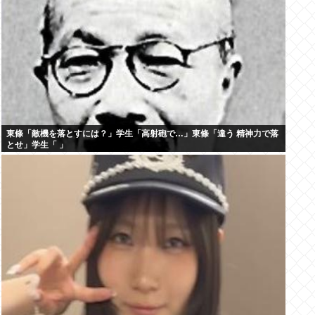
東條「敵機を落とすには？」学生「高射砲で…」東條「違う 精神力で落
とせ」学生「 」