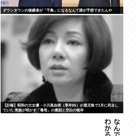
ダウンタウンの後継者が「千鳥」になるなんて誰が予想できたんや
【訃報】昭和の大女優・小川真由美（享年86）が鹿児島で3月に死去し
ていた 実娘が明かす「毒母」の素顔と空白の晩年