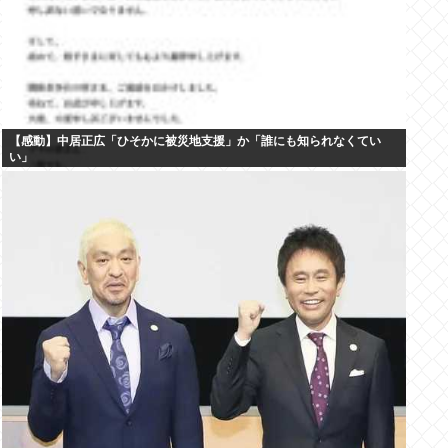
【感動】中居正広「ひそかに被災地支援」か「誰にも知られなくてい
い」