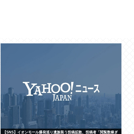
【SNS】イオンモール爆発巡り遺族装う投稿拡散、投稿者「閲覧数稼ぎ