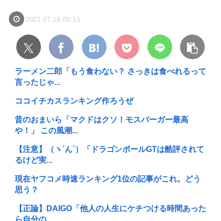
2022.07.18 00:15
ラーメン二郎「もう食わない？ さっきは食べれるって
言ったじゃ...
ココイチカスランキング作ろうぜ
昔のおまいら「マクドはクソ！モスバーガー最高
や！」 この風潮...
【注意】（ヽ´ん`）「ドラゴンボールGTは酷評されて
るけど実...
現在ヤフコメ時速ランキング1位の記事がこれ。どう
思う？
【正論】DAIGO「他人の人生にケチつける時間あった
ら自分の...