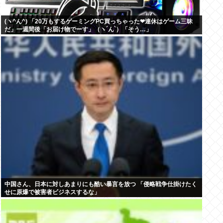
(ヽ^ん^) 「20万もするゲーミングPC買っちゃった❤連休はゲーム三昧
だ」一週間後「お届け物でーす」（ヽ´ん`）「そう…」
中国さん、日本に対しあまりにも酷い暴言を放つ 「侵略戦争仕掛けたく
せに原爆で被害者ビジネスするな」