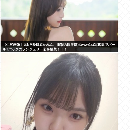
【生尻画像】元NMB48原かれん、衝撃の限界露出www1st写真集でパー
ルTバックのランジェリー姿を解禁！！！