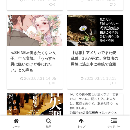
0
0
≪SHINE≫働きたくない女
【悲報】アメリカでまた銃
子、年々増加。「うっすら
乱射、3人が死亡。容疑者の
男は嫌いだけど養われた
男性は逃走中に拳銃で自殺
い」との声も
2023.03.31 14:05
2023.03.31 13:13
0
0
ホーム
検索
トップ
サイドバー