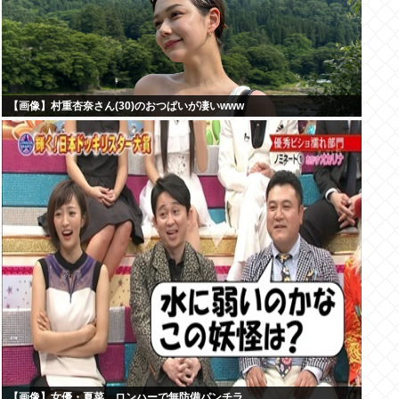
【画像】村重杏奈さん(30)のおつぱいが凄いwww
【画像】女優・夏菜、ロンハーで無防備パンチラ