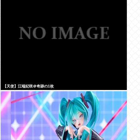
【天使】江端妃咲＠奇跡の1枚