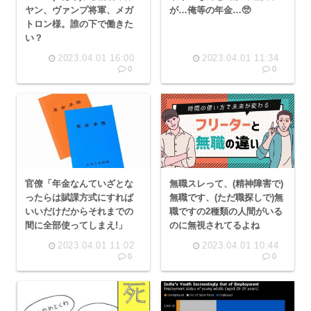
ヤン、ヴァンプ将軍、メガ
が…俺等の年金…🥺
トロン様。誰の下で働きた
い？
2023.04.01 16:00
2023.04.01 11:34
0
0
官僚「年金なんていざとな
無職スレって、(精神障害で)
ったらは賦課方式にすれば
無職です、(ただ職探しで)無
いいだけだからそれまでの
職ですの2種類の人間がいる
間に全部使ってしまえ!」
のに無視されてるよね
2023.04.01 11:02
2023.04.01 10:44
0
0