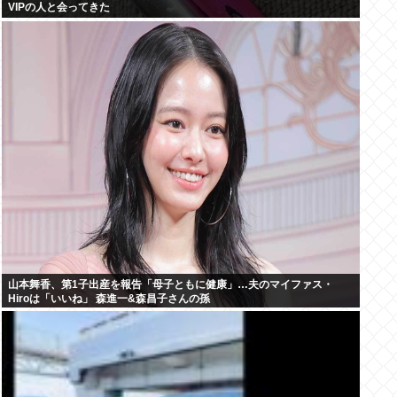
VIPの人と会ってきた
山本舞香、第1子出産を報告「母子ともに健康」…夫のマイファス・
Hiroは「いいね」 森進一&森昌子さんの孫