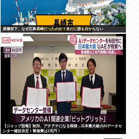
原爆投下、なぜ広島長崎だったのか？未だに誰も分からない
【ジャップ悲報】秋田、アチアチになる模様…日本最大級のAIデータセ
ンター建設決定！整備費は2兆円！