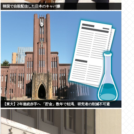
韓国で自殺配信した日本のキャバ嬢
【東大】2年連続赤字へ 「貯金」数年で枯渇、研究者の削減不可避