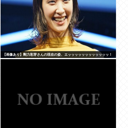
【画像あり】剛力彩芽さんの現在の姿、エッッッッッッッッッッッッ！