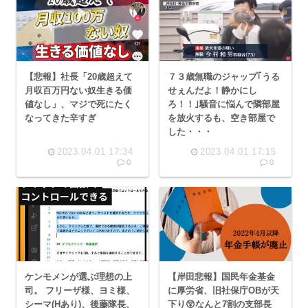
【悲報】社長「20歳超えて
７３歳無職のジャップ｢うる
月収百万円ない奴生きる価
せぇんだよ！静かにし
値なし」、マジで死にたく
ろ！！｣騒音に悩んで隣部屋
なってきた辛すぎ
を放火するも、空き部屋で
した・・・
2023.04.01 17:34
2023.04.01 17:15
0
0
ケンモメンが選ぶ理想の上
【岸田悲報】国民年金基金
司。 フリーザ様、ヨミ様、
に厚労省、旧社保庁OBが天
シーマ(Hあり)、後藤隊長、
下り😲なんと7割の支部長