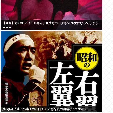
【画像】元NMBアイドルさん、表情もカラダもS♡X女になってしまう
ｗｗｗ
彡(●)(●) 「迷子の迷子の在日チョン あなたの国籍どこですか」