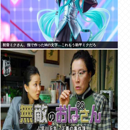
初音ミクさん、指で作ったMの文字…これもう助平ミクだろ