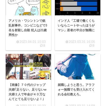
アメリカ・ワシントンで銃
インド人「工場で働くくら
乱射事件、コンビニなどで3
いならニートやったほうが
名を射殺し自殺 犯人は21歳
マシ」若者の半分が無職に
男性か
2023.04.01 10:03
2023.03.31 16:06
0
0
【画像】７０代のジャップ
就職しようと思う。アラフ
夫婦｢足りない、足りないw
ォー無職でも受け入れてく
夫婦２人で年金が４０万な
れる会社教えろ。
んてとても足りないよ！｣
2023.03.31 15:33
2023.03.31 14:58