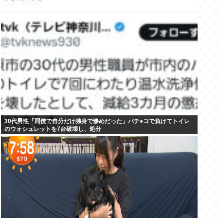
30代男性「同僚で自分だけ独身で惨めだった」パチ●コで負けてトイレ
のウォシュレットを7台破壊し、処分