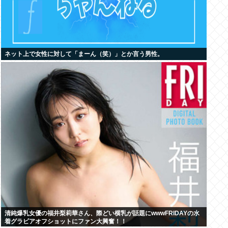
ネット上で女性に対して「まーん（笑）」とか言う男性。
清純爆乳女優の福井梨莉華さん、際どい横乳が話題にwwwFRIDAYの水
着グラビアオフショットにファン大興奮！！