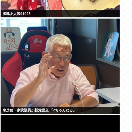
雀魂友人戦91925
泉房穂・参院議員が新党設立 「2ちゃんねる」