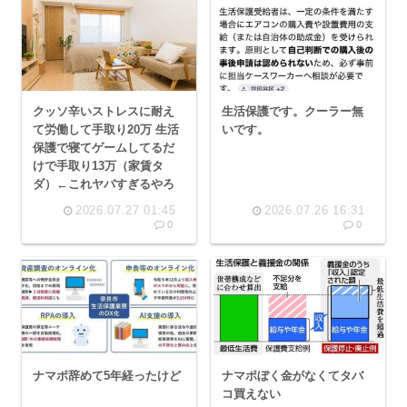
クッソ辛いストレスに耐え
生活保護です。クーラー無
て労働して手取り20万 生活
いです。
保護で寝てゲームしてるだ
けで手取り13万（家賃タ
ダ）←これヤバすぎるやろ
2026.07.27 01:45
2026.07.26 16:31
0
0
ナマポ辞めて5年経ったけど
ナマポぼく金がなくてタバ
コ買えない