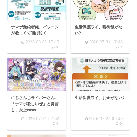
ナマポ受給者俺、パソコン
生活保護ワイ、晩御飯がな
が欲しくて咽び泣く
い?
2026.08.02 17:45
2026.07.31 17:48
0
0
にじさんじライバーさん、
生活保護ワイ、お金がない?
「ナマポ欲しいぜ」と発言
し、炎上www
2026.07.31 07:02
2026.07.29 09:49
0
0