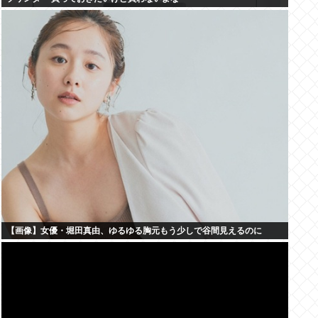
【画像】女優・堀田真由、ゆるゆる胸元もう少しで谷間見えるのに