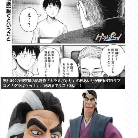
累計800万部突破の話題作『カラミざかり』の桂あいりが贈るNTRラブ
コメ「グラぱらっ！」、完結までラスト2話！！