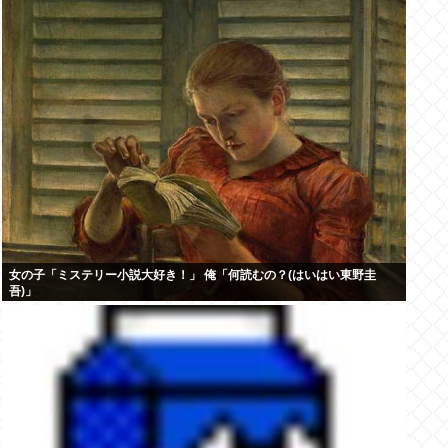
女の子「ミステリー小説大好き！」 俺「何読むの？(はいはい東野圭
吾)」