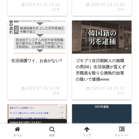
2026.07.25 13:52
2026.07.24 23:00
0
0
生活保護ワイ、お金がない?
ゴキブリ在日朝鮮人の無職
の男(66）生活保護が貰えず
市職員を殴り公務執行妨害
の疑いで逮捕www
2026.07.24 13:08
2026.07.24 02:33
0
0
ホーム
検索
トップ
サイドバー