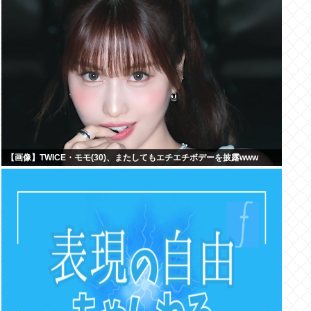
【画像】TWICE・モモ(30)、またしてもエチエチボデーを披露www