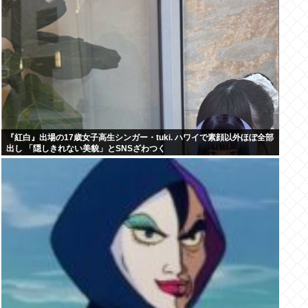
『紅白』出場の17歳女子高生シンガー・tuki. ハワイで素顔以外ほぼ全部
出し 「隠しきれない美貌」とSNSざわつく