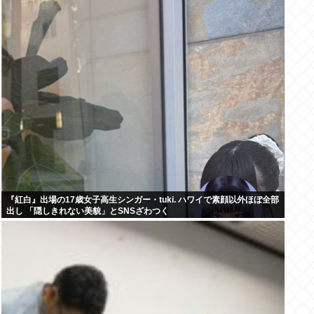
『紅白』出場の17歳女子高生シンガー・tuki. ハワイで素顔以外ほぼ全部
出し 「隠しきれない美貌」とSNSざわつく