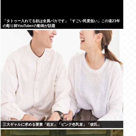
「タトゥー入れてる奴は全員バカです」「すごい民度低い」この道23年
の彫り師YouTuberの動画が話題
三大ギャルに求める要素「処女」「ピンク色乳首」「彼氏」