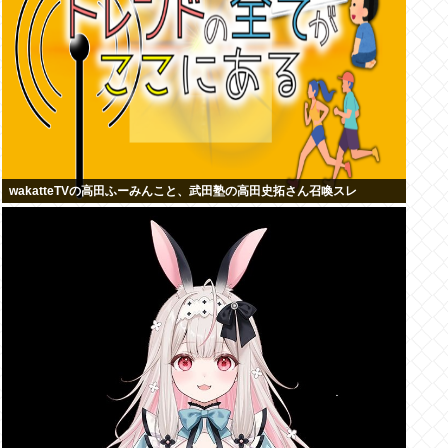
wakatteTVの高田ふーみんこと、武田塾の高田史拓さん召喚スレ