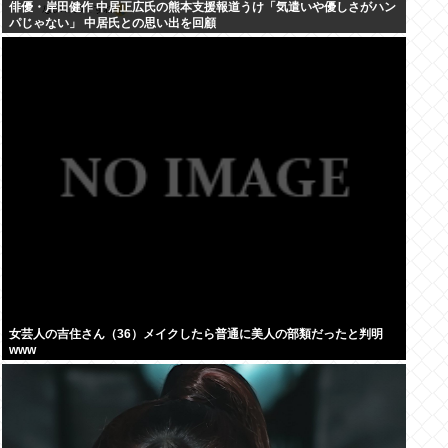
俳優・岸田健作 中居正広氏の熊本支援報道うけ「気遣いや優しさがハン
パじゃない」 中居氏との思い出を回顧
女芸人の吉住さん（36）メイクしたら普通に美人の部類だったと判明
www