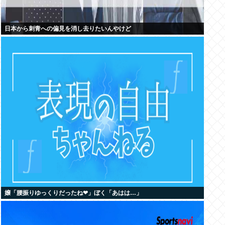
日本から刺青への偏見を消し去りたいんやけど
嬢「腰振りゆっくりだったね❤」ぼく「あはは…」