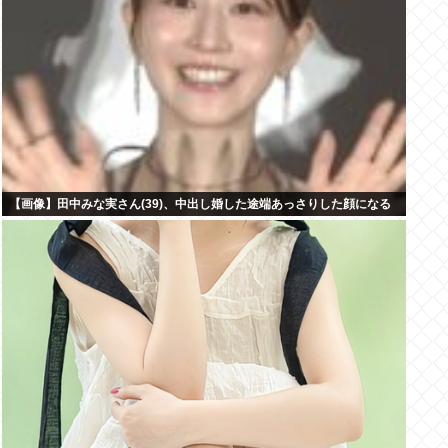
【画像】田中みな実さん(39)、中出し婚した途端あっさりした顔になる