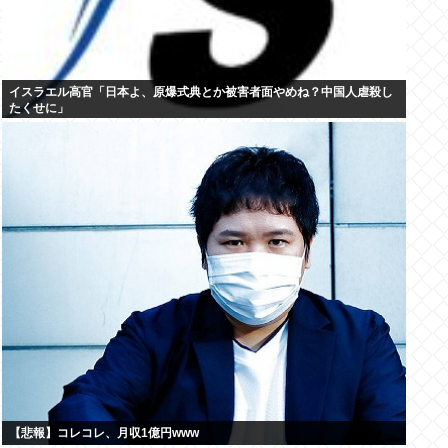
イスラエル高官「日本よ、原爆式典とか被害者面やめね？中国人虐殺し
たくせに」
【悲報】コレコレ、月収1億円www