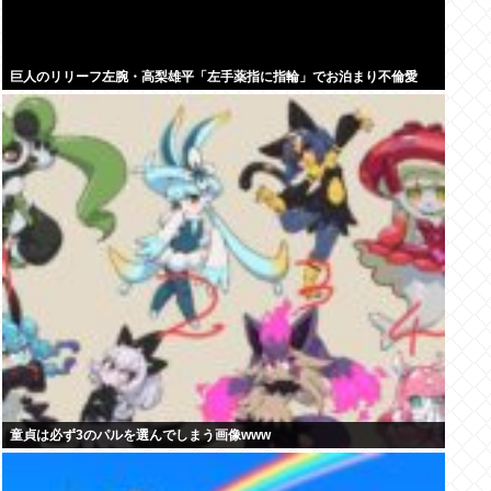
巨人のリリーフ左腕・高梨雄平「左手薬指に指輪」でお泊まり不倫愛
童貞は必ず3のパルを選んでしまう画像www