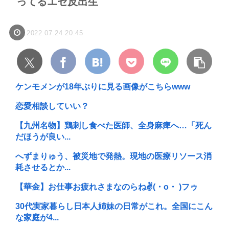
ってるエセ反出生
2022.07.24 20:45
ケンモメンが18年ぶりに見る画像がこちらwww
恋愛相談していい？
【九州名物】鶏刺し食べた医師、全身麻痺へ…「死ん
だほうが良い...
へずまりゅう、被災地で発熱。現地の医療リソース消
耗させるとか...
【華金】お仕事お疲れさまなのらね✌(・o・ )フゥ
30代実家暮らし日本人姉妹の日常がこれ。全国にこん
な家庭が4...