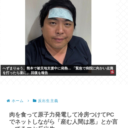
へずまりゅう、熊本で被災地支援中に発熱… 「緊急で病院に向かい点滴
を打ったら楽に」 回復を報告
ホーム
反出生主義
肉を食って原子力発電して冷房つけてPC
でネットしながら「産む人間は悪」とか言