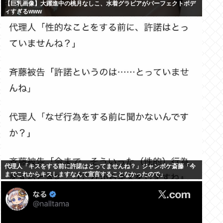
【巨乳画像】大躍進中の桃月なしこ、水着グラビアがパーフェクトボデ
ィすぎるwww
代理人「キスをする前に許諾はとってませんね？」ジャンポケ斎藤「今
までこれからキスしますなんて宣言することなかったので」