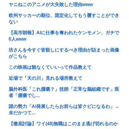
ヤニねこのアニメが大失敗した理由www
欧州サッカーの順位、固定化してもう覆すことができ
ない
【高市朗報】AIに仕事を奪われたケンモメン、ガチで
0人www
坊さんを今すぐ皆殺しにするべき理由が詰まった画像
がこちら
この映画は観なくていいって作品教えて
近場で「天の川」見れる場所教えて
脳外科医「これ腫瘍？」技師「正常な脳組織です」医
者「腫瘍でし...
謎の勢力「AI発展したらお前らは皆クビになるわ」→
未だかつて...
【徹底討論】ワイ(48)無職はこのまま逃げ切れるのか