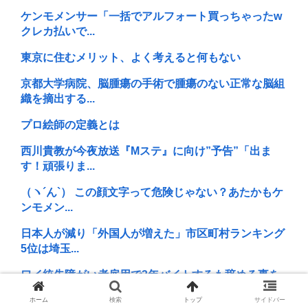
ケンモメンサー「一括でアルフォート買っちゃったw
クレカ払いで...
東京に住むメリット、よく考えると何もない
京都大学病院、脳腫瘍の手術で腫瘍のない正常な脳組
織を摘出する...
プロ絵師の定義とは
西川貴教が今夜放送『Mステ』に向け”予告”「出ま
す！頑張りま...
（ヽ´ん`） この顔文字って危険じゃない？あたかもケ
ンモメン...
日本人が減り「外国人が増えた」市区町村ランキング
5位は埼玉...
ワイ統失障がい者雇用で3年バイトするも辞める事を
決意
ホーム
検索
トップ
サイドバー