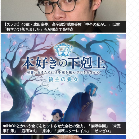
【スノボ】40歳・成田童夢、高卒認定試験受験「中卒の私が…」 以前
「数学だけ落ちました」もAI採点で高得点
miHoYoとかいう全てをヒットさせた会社の魅力。「崩壊学園」「未定
事件簿」「崩壊3rd」「原神」「崩壊スターレイル」「ゼンゼロ」