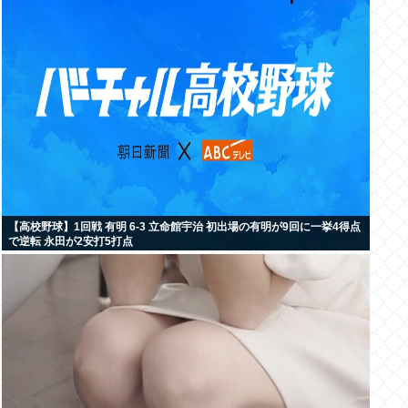
【高校野球】1回戦 有明 6-3 立命館宇治 初出場の有明が9回に一挙4得点
で逆転 永田が2安打5打点