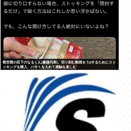
暇空茜の臣下のなるくん(嫌儲代表)、切り刻む動画をうpするためにスト
ッキングを購入、ハサミを入れて感触を楽しむ