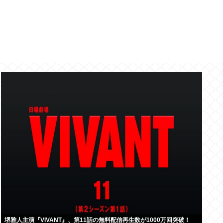
堺雅人主演『VIVANT』、第11話の無料配信再生数が1000万回突破！