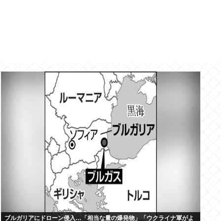
ブルガリアにドローン侵入…「相当な量の爆発物」「ウクライナ軍がよ