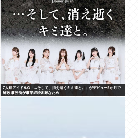
7人組アイドルG「…そして、消え逝くキミ達と。」がデビュー3か月で
解散 事務所が事業継続困難なため