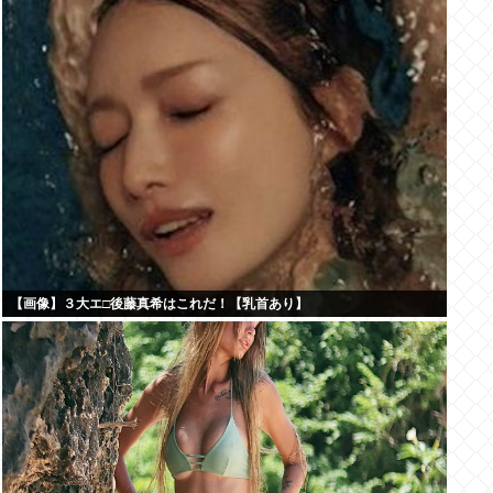
【画像】３大エ□後藤真希はこれだ！【乳首あり】