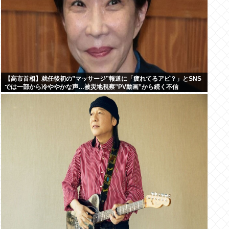
【高市首相】就任後初の”マッサージ”報道に「疲れてるアピ？」とSNS
では一部から冷ややかな声…被災地視察”PV動画”から続く不信