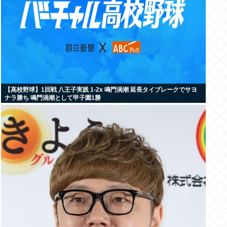
【高校野球】1回戦 八王子実践 1-2x 鳴門渦潮 延長タイブレークでサヨ
ナラ勝ち 鳴門渦潮として甲子園1勝