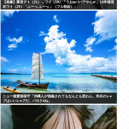
【画像】重音テト（31）←ワイ（19）「うおwババアやんw 」10年後現
在ワイ（29）「ふーっ ふーっ 」（フル勃起）
ニュー速愛国保守「沖縄人が強姦されてもなんとも思わん。米兵のレ●
プはいいレ●プだ。パヨク4ね」