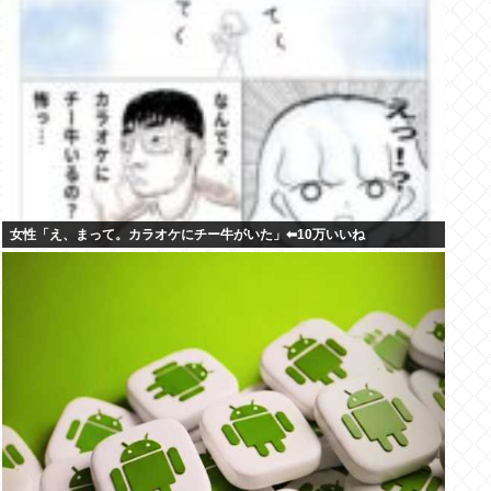
女性「え、まって。カラオケにチー牛がいた」⬅10万いいね