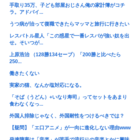
手取り35万、子ども部屋おじさん俺の家計簿がコチ
ラ。アドバイ...
うつ病が治って復職できたらマッマと旅行に行きたい
レスバトル星人「この惑星で一番レスバが強い奴を出
せ。そいつが...
上原浩治 （128勝134セーブ）「200勝と比べたら
250...
働きたくない
実家の猫、なんか塩対応になる。
「そば（うどん）+いなり寿司」ってセットをあまり
食わなくなっ...
外国人排除じゃなく、外国耐性をつけるべきでは？
【疑問】「エ口アニメ」が一向に進化しない理由www
発達障害は「音楽」が苦手で流行りの音楽とかに興味