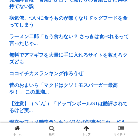
持てない説
病気俺、ついに食うものが無くなりドッグフードを食
ってしまう
ラーメン二郎「もう食わない？ さっきは食べれるって
言ったじゃ...
無料でアマギフを大量に手に入れるサイトを教えろク
ズども
ココイチカスランキング作ろうぜ
昔のおまいら「マクドはクソ！モスバーガー最高
や！」 この風潮...
【注意】（ヽ´ん`）「ドラゴンボールGTは酷評されて
るけど実...
現在ヤフコメ時速ランキング1位の記事がこれ。どう
思う？
ホーム
検索
トップ
サイドバー