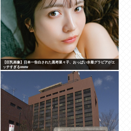
【巨乳画像】日本一告白された黒嵜菜々子、おっぱい水着グラビアがエ
ッチすぎるwww