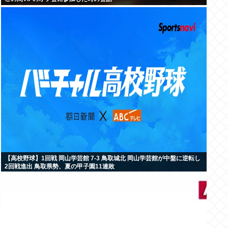
【高校野球】1回戦 岡山学芸館 7-3 鳥取城北 岡山学芸館が中盤に逆転し
2回戦進出 鳥取県勢、夏の甲子園11連敗