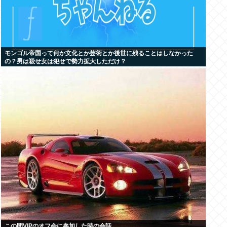
モンゴル帝国って何か文化とか芸術とか後世に残ることはしなかった
の？男は殺せ女は犯せで勢力拡大しただけ？
この間VIPのオフ会に参加した時の会話