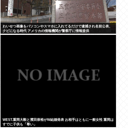
わいせつ画像をパソコンやスマホに入れてるだけで逮捕され名前公表、
クビになる時代 アメリカの情報機関が警察庁に情報提供
WEST.重岡大毅と濱田崇裕がW結婚発表 お相手はともに一般女性 重岡は
すでに子供も「尊い」