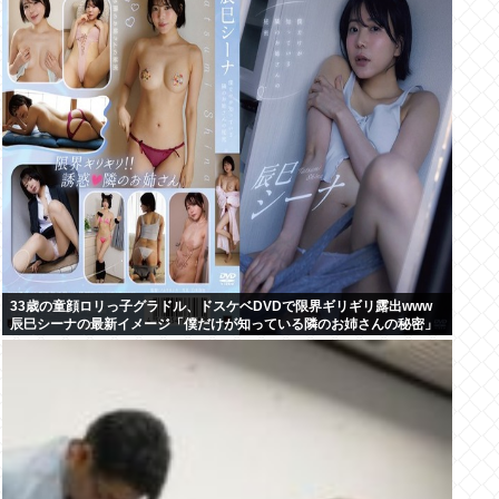
33歳の童顔ロリっ子グラドル、ドスケベDVDで限界ギリギリ露出www
辰巳シーナの最新イメージ「僕だけが知っている隣のお姉さんの秘密」
の動画＆画像まとめ！