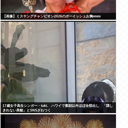
【画像】ミスヤングチャンピオン2026のボーイッシュお胸www
17歳女子高生シンガー・tuki. ハワイで素顔以外ほぼ全部出し 「隠し
きれない美貌」とSNSざわつく