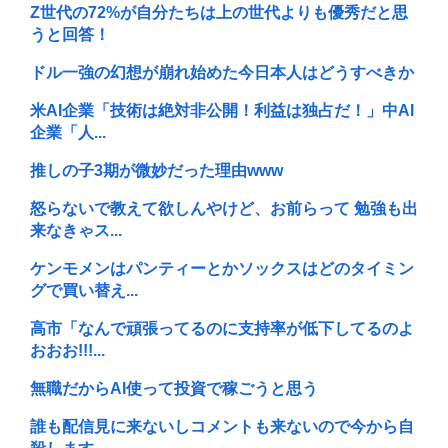
Z世代の72%が自分たちは上の世代よりも優秀だと思
うと回答！
ドル一強の幻想が崩れ始めた今日本人はどうすべきか
米AI企業「技術は絶対非公開！利益は独占だ！」中AI
企業「人...
推しの子3期が微妙だった理由www
怒らないで教えて欲しんやけど、お前らって 勉強も出
来なきゃス...
ケンモメンはパンティーとかソックスはどのタイミン
グで買い替え...
高市「なんで頑張ってるのに支持率が低下してるのよ
おおお!!!...
無職だからAI使って投資で稼ごうと思う
誰も配信見に来ないしコメントも来ないので今から自