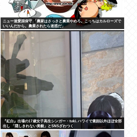
ニュー速愛国保守 「農家はさっさと農業やめろ。こっちはカルローズで
いいんだから。農業されたら迷惑だ」
『紅白』出場の17歳女子高生シンガー・tuki. ハワイで素顔以外ほぼ全部
出し 「隠しきれない美貌」とSNSざわつく