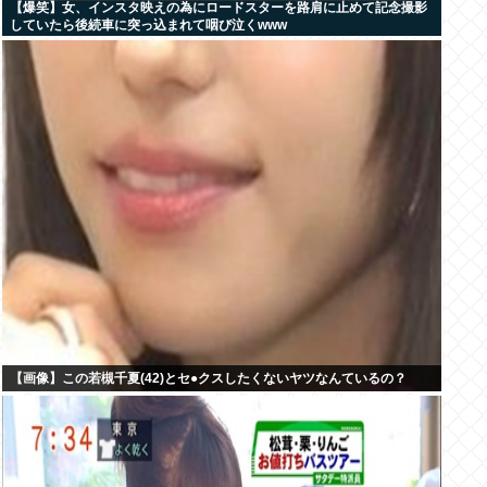
【爆笑】女、インスタ映えの為にロードスターを路肩に止めて記念撮影
していたら後続車に突っ込まれて咽び泣くwww
【画像】この若槻千夏(42)とセ●クスしたくないヤツなんているの？