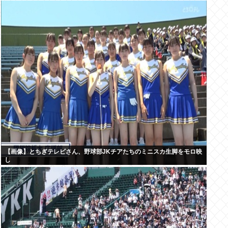
【画像】とちぎテレビさん、野球部JKチアたちのミニスカ生脚をモロ映
し