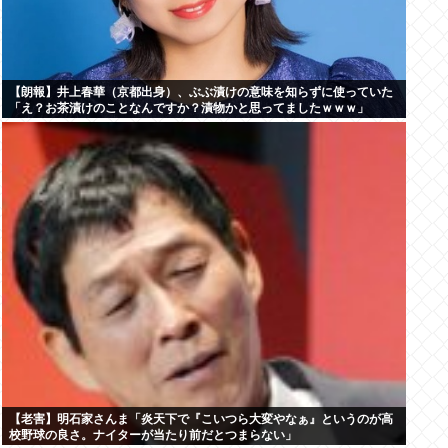
【朗報】井上春華（京都出身）、ぶぶ漬けの意味を知らずに使っていた
「え？お茶漬けのことなんですか？漬物かと思ってましたｗｗｗ」
【老害】明石家さんま「炎天下で『こいつら大変やなぁ』というのが高
校野球の良さ。ナイターが当たり前だとつまらない」