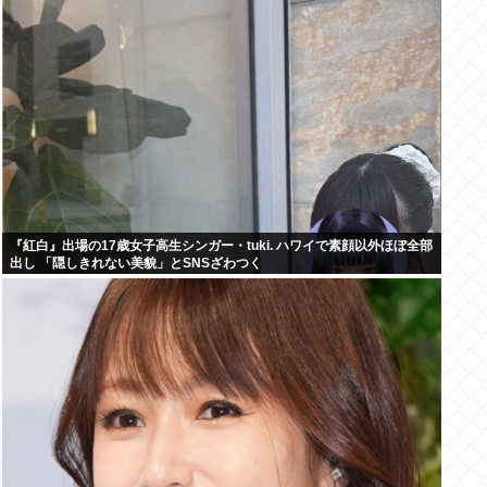
『紅白』出場の17歳女子高生シンガー・tuki. ハワイで素顔以外ほぼ全部
出し 「隠しきれない美貌」とSNSざわつく