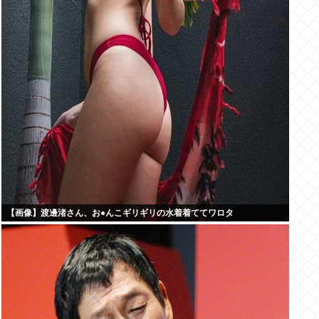
【画像】渡邊渚さん、お●んこギリギリの水着着ててワロタ