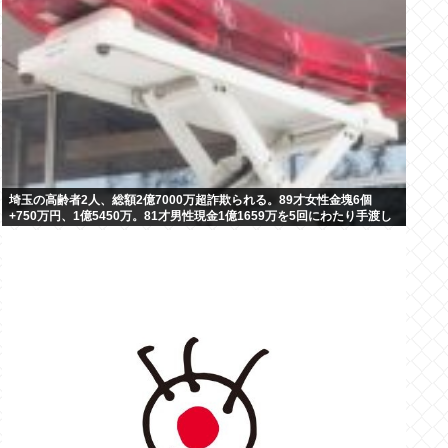
埼玉の高齢者2人、総額2億7000万超詐欺られる。89才女性金塊6個
+750万円、1億5450万。81才男性現金1億1659万を5回にわたり手渡し