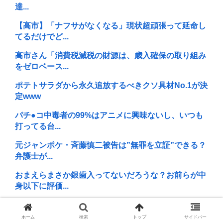
達...
【高市】「ナフサがなくなる」現状超頑張って延命し
てるだけでど...
高市さん「消費税減税の財源は、歳入確保の取り組み
をゼロベース...
ポテトサラダから永久追放するべきクソ具材No.1が決
定www
パチ●コ中毒者の99%はアニメに興味ないし、いつも
打ってる台...
元ジャンポケ・斉藤慎二被告は”無罪を立証”できる？
弁護士が...
おまえらまさか銀歯入ってないだろうな？お前らが中
身以下に評価...
男ってマゾになるべきだよな
ホーム
検索
トップ
サイドバー