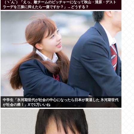
（ヽ´ん`）「えっ、敵チームのピッチャーになって秋山・清原・デスト
ラーデを三振に抑えたら一億ですか？」→どうする？
中学生「氷河期世代が社会の中心になったら日本が衰退した 氷河期世代
が社会の癌！」Xで1万いいね