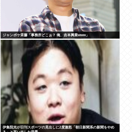
ジャンポケ斉藤「事務所どこぉ？ 俺、吉本興業www」
伊集院光が日刊スポーツの見出しに2度激怒「朝日新聞系の新聞をやめ