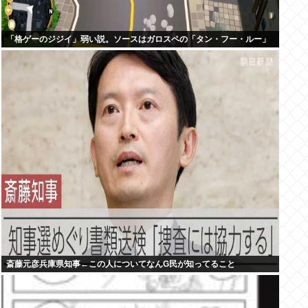
「格ゲーのジジイ」弱い説。ソースはガロスペの「タン・フー・ルー」
斎藤元彦兵庫県知事←この人についてなんG民が知ってること