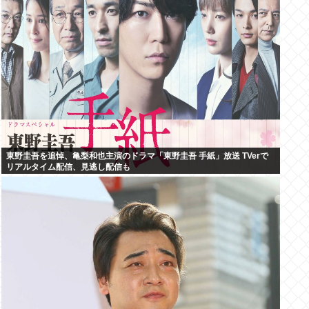
東野圭吾を追悼、亀梨和也主演のドラマ「東野圭吾 手紙」放送 TVerで
リアルタイム配信、見逃し配信も