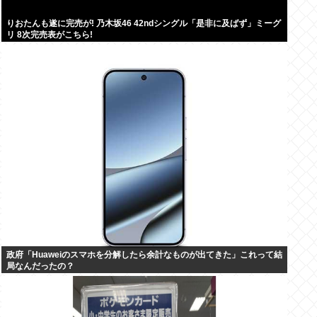
りおたんも遂に完売が! 乃木坂46 42ndシングル「是非に及ばず」ミーグ
リ 8次完売表がこちら!
政府「Huaweiのスマホを分解したら余計なものが出てきた」これって結
局なんだったの？