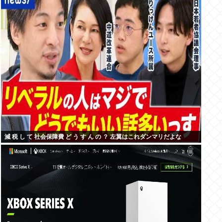
減 税 し て 社会保障費 ど う す ん の ？ 左翼はこれダンマリだよな