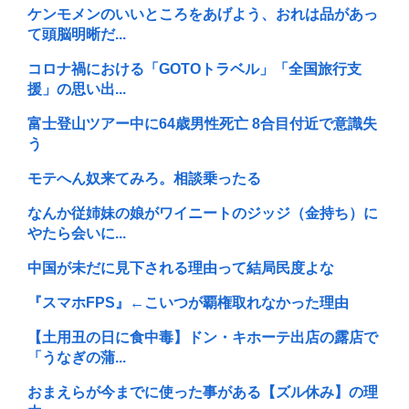
ケンモメンのいいところをあげよう、おれは品があっ
て頭脳明晰だ...
コロナ禍における「GOTOトラベル」「全国旅行支
援」の思い出...
富士登山ツアー中に64歳男性死亡 8合目付近で意識失
う
モテへん奴来てみろ。相談乗ったる
なんか従姉妹の娘がワイニートのジッジ（金持ち）に
やたら会いに...
中国が未だに見下される理由って結局民度よな
『スマホFPS』←こいつが覇権取れなかった理由
【土用丑の日に食中毒】ドン・キホーテ出店の露店で
「うなぎの蒲...
おまえらが今までに使った事がある【ズル休み】の理