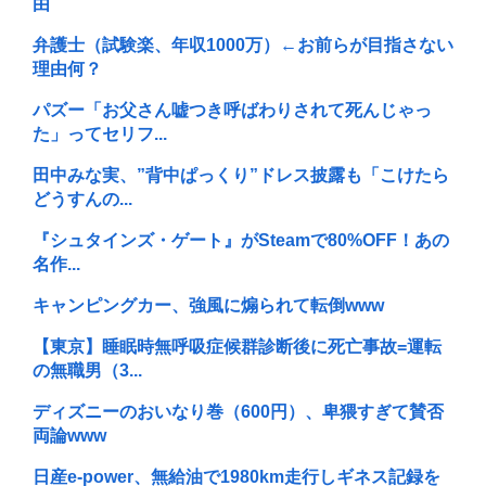
由
弁護士（試験楽、年収1000万）←お前らが目指さない
理由何？
パズー「お父さん嘘つき呼ばわりされて死んじゃっ
た」ってセリフ...
田中みな実、”背中ぱっくり”ドレス披露も「こけたら
どうすんの...
『シュタインズ・ゲート』がSteamで80%OFF！あの
名作...
キャンピングカー、強風に煽られて転倒www
【東京】睡眠時無呼吸症候群診断後に死亡事故=運転
の無職男（3...
ディズニーのおいなり巻（600円）、卑猥すぎて賛否
両論www
日産e-power、無給油で1980km走行しギネス記録を