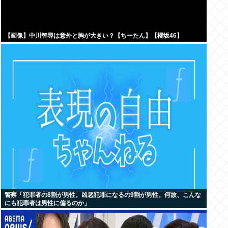
【画像】中川智尋は意外と胸が大きい？【ちーたん】【櫻坂46】
警察「犯罪者の8割が男性。凶悪犯罪になるの9割が男性。何故、こんな
にも犯罪者は男性に偏るのか」