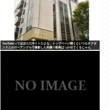
YouTubeってほぼエ口サイトだよな。トップページ開くといつもチアダ
ンスとかローアングルで撮影した街撮り動画ばっか出てくるじゃん