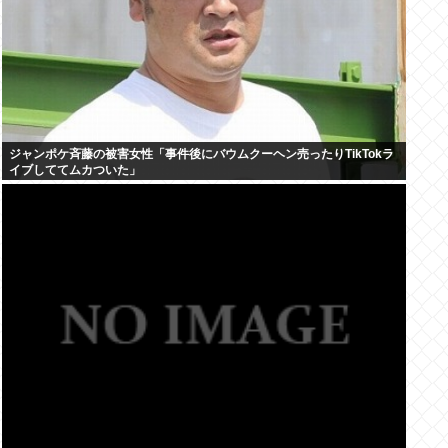
ジャンポケ斉藤の被害女性「事件後にバウムクーヘン売ったりTikTokラ
イブしててムカついた」