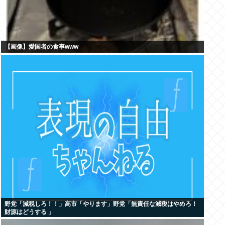
【画像】愛国者の食事www
野党「減税しろ！！」高市「やります」野党「無責任な減税はやめろ！
財源はどうする 」