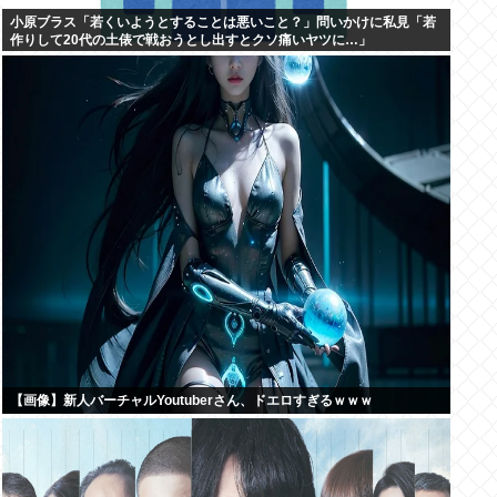
小原ブラス「若くいようとすることは悪いこと？」問いかけに私見「若
作りして20代の土俵で戦おうとし出すとクソ痛いヤツに…」
【画像】新人バーチャルYoutuberさん、ドエロすぎるｗｗｗ