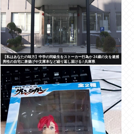
【私はあなたの味方】中学の同級生をストーカー行為か 24歳の女を逮捕
男性の自宅に唐揚げや文庫本など繰り返し届ける / 兵庫県