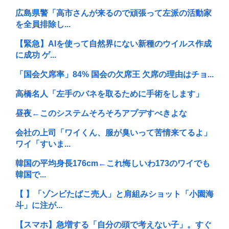
広島県警「高市さんが来るので頑張って左派の活動家
を全員排除し...
【緊急】AIを使って自然界にない新種のウイルス作成
に成功 ゲ...
「国会欠席率」84% 国会の欠席王 欠席の理由はチョ...
高橋名人「左手のバネを取るために手術をします」
昼夜←このシステムそろそろアプデすべきよな
会社の上司「ワイくん、服が臭いって苦情来てるよ」
ワイ「すいま...
韓国の平均身長176cm←これ悔しいわ173のワイでも
韓国で...
【 】「ゾンビたばこ売人」と肩組みショット「小園海
斗」に注が...
【スマホ】急増する「自分の頭で考えない子」。すぐ