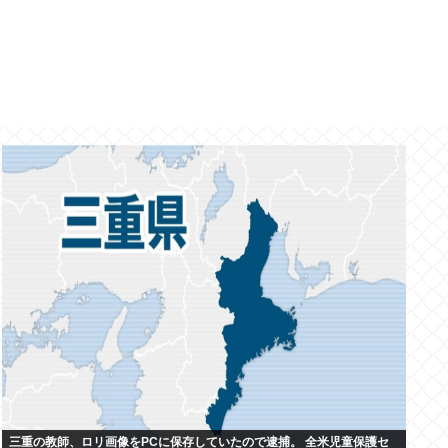
三重の教師、ロリ画像をPCに保存していたので逮捕。 全米児童保護セ