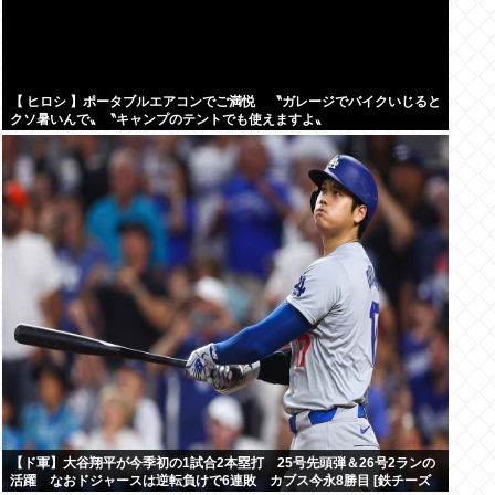
【 ヒロシ 】ポータブルエアコンでご満悦 〝ガレージでバイクいじると
クソ暑いんで〟〝キャンプのテントでも使えますよ〟
【ド軍】大谷翔平が今季初の1試合2本塁打 25号先頭弾＆26号2ランの
活躍 なおドジャースは逆転負けで6連敗 カブス今永8勝目 [鉄チーズ