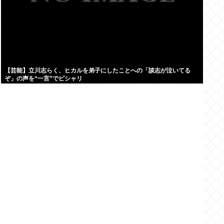
【芸能】立川志らく、ヒカルを弟子にしたことへの「談志が泣いてる
ぞ」の声を“一言”でピシャリ