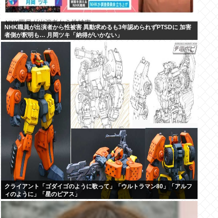
NHK職員が出演者から性被害 異動求めるも3年認められずPTSDに 加害
者側が釈明も… 月岡ツキ「納得がいかない」
クライアント「ゴダイゴのように歌って」「ウルトラマン80」「アルフ
ィのように」「星のピアス」