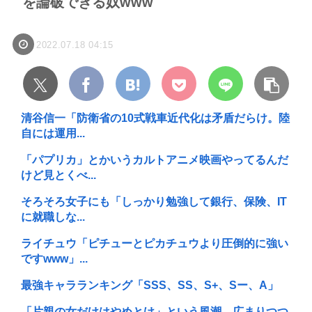
を論破できる奴www
2022.07.18 04:15
清谷信一「防衛省の10式戦車近代化は矛盾だらけ。陸
自には運用...
「パプリカ」とかいうカルトアニメ映画やってるんだ
けど見とくべ...
そろそろ女子にも「しっかり勉強して銀行、保険、IT
に就職しな...
ライチュウ「ピチューとピカチュウより圧倒的に強い
ですwww」...
最強キャラランキング「SSS、SS、S+、Sー、A」
「片親の女だけはやめとけ」という風潮、広まりつつ