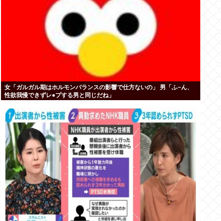
女「ガルガル期はホルモンバランスの影響で仕方ないの」 男「ふ~ん、
性欲我慢できずレ●プする男と同じだね」