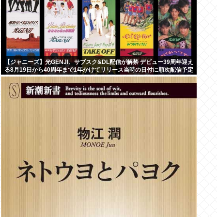
【ジャニーズ】光GENJI、サブスク&DL配信が解禁 デビュー39周年迎え
る8月19日から40周年まで1年かけてリリース当時の日付に順次配信予定