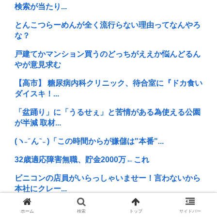
検索が当たり...
とんこつらーめんが全く流行らない理由ってなんやろ
な？
戸建てかマンション買うのどっちがええか悩んどるん
やが意見求む
【高市】 糖尿病内科クリニック、待合室に『ドカ食い
ダイスキ！...
「盆踊り」に「うるせぇ」と苦情がある為使える公園
が半減 取材...
(ヽ˶ ᷇ ん ᷆ ˵ )「この時間からが嫌儲は"本番"...
32歳適応障害無職、貯金2000万←これ
ビニコンの店員がいらっしゃいませー！言わないから
本社にクレー...
ASDなんやが社交辞令わからん
ホーム
検索
トップ
サイドバー