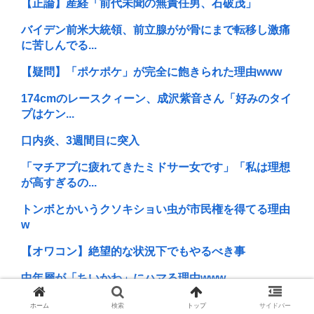
【正論】産経「前代未聞の無責任男、石破茂」
バイデン前米大統領、前立腺がが骨にまで転移し激痛
に苦しんでる...
【疑問】「ポケポケ」が完全に飽きられた理由www
174cmのレースクィーン、成沢紫音さん「好みのタイ
プはケン...
口内炎、3週間目に突入
「マチアプに疲れてきたミドサー女です」「私は理想
が高すぎるの...
トンボとかいうクソキショい虫が市民権を得てる理由
w
【オワコン】絶望的な状況下でもやるべき事
中年層が「ちいかわ」にハマる理由www
令和の貝殻ビキニ、下品すぎる
ホーム
検索
トップ
サイドバー