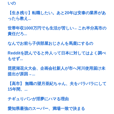
いの
【生き残り】転職したい。あと20年は安泰の業界があ
ったら教え...
世帯年収1000万円でも生活が苦しい←これ半分高市の
責任だろ...
なんでお前ら子供部屋おじさんを馬鹿にするの
Redditを読んでると外人って日本に対してはよく調べ
もせず...
琵琶湖花火大会、企画会社新人が市へ河川使用届け未
提出が原因→...
【高市】 無職の望月亜紀ちゃん、夫をバラバラにして
15年間、...
チギュりパンが淫夢にハマる理由
愛知県最強のスーパー、満場一致で決まる