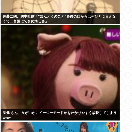
佐藤二朗、胸中吐露「”ほんとうのこと”を僕の口からは何ひとつ言えな
くて…言葉にできぬ悔しさ」
NHKさん、女がいかにイージーモードかをわかりやすく放映してしまう
www