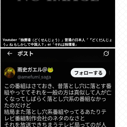
Youtuber「独擅場（どくせんじょう）」普通の日本人「『どくだんじょ
う』ね もしかして中国人？」er「それは独壇場」