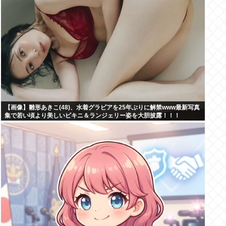
【画像】雛形あきこ(48)、水着グラビアを25年ぶりに解禁www最新写真
集で若い頃より美しいビキニ＆ランジェリー姿を大胆披露！！！