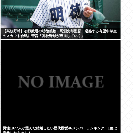
【高校野球】初戦敗退の明徳義塾・馬淵史郎監督…過熱する有望中学生
のスカウト合戦に苦言「高校野球が衰退していく」
男性1977人が選んだ結婚したい歴代櫻坂46メンバーランキング！1位は