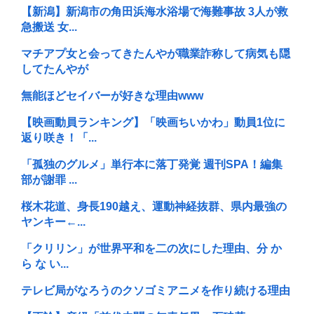
【新潟】新潟市の角田浜海水浴場で海難事故 3人が救
急搬送 女...
マチアプ女と会ってきたんやが職業詐称して病気も隠
してたんやが
無能ほどセイバーが好きな理由www
【映画動員ランキング】「映画ちいかわ」動員1位に
返り咲き！「...
「孤独のグルメ」単行本に落丁発覚 週刊SPA！編集
部が謝罪 ...
桜木花道、身長190越え、運動神経抜群、県内最強の
ヤンキー←...
「クリリン」が世界平和を二の次にした理由、分 か
ら な い...
テレビ局がなろうのクソゴミアニメを作り続ける理由