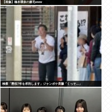
【画像】橋本環奈の腋毛www
検察「懲役7年を求刑します」ジャンポケ斉藤「くっそ…」