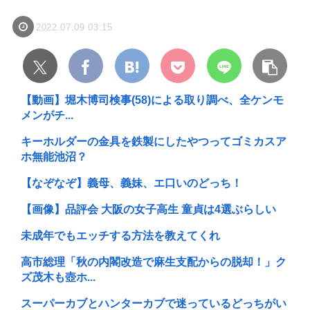
2022.07.09 03:15
【動画】堀木博司検事(58)による取り調べ、全ケンモ
メンがチ...
キーホルダーの金具を鉄製にしたやつってゴミカスア
ホ無能池沼？
【なぞなぞ】義母、義妹、エ口いのどっち！
【画像】品評会 大阪の女子高生 童貞は4選ぶらしい
未成年でもエッチする方法を教えてくれ
高市総理「秋の内閣改造で麻生支配からの脱却！」ク
ズ茂木も壺ホ...
スーパーカブとハンターカブで迷っているどっちがい