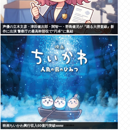
声優の立木文彦・津田健次郎・関智一・野島健児が『踊る大捜査線』新
作に出演 警察庁の最高幹部役で“円卓”に集結
映画ちいかわ興行収入60億円突破www