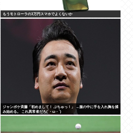
もうモトローラの3万円スマホでよくないか
ジャンポケ斉藤「初めまして！ ぶちゅっ！」 →服の中に手を入れ胸を揉
み始める。 これ異常者だろ(´・ω・`)