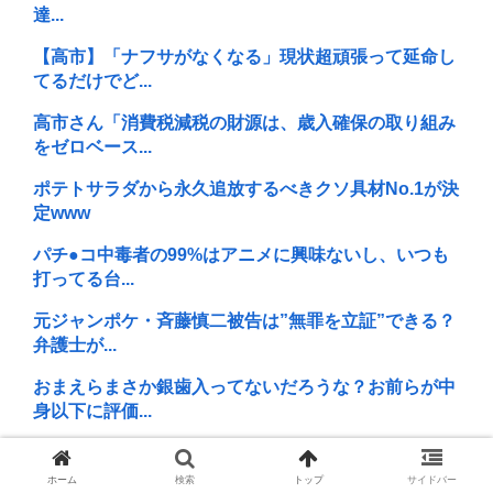
達...
【高市】「ナフサがなくなる」現状超頑張って延命し
てるだけでど...
高市さん「消費税減税の財源は、歳入確保の取り組み
をゼロベース...
ポテトサラダから永久追放するべきクソ具材No.1が決
定www
パチ●コ中毒者の99%はアニメに興味ないし、いつも
打ってる台...
元ジャンポケ・斉藤慎二被告は”無罪を立証”できる？
弁護士が...
おまえらまさか銀歯入ってないだろうな？お前らが中
身以下に評価...
男ってマゾになるべきだよな
ホーム
検索
トップ
サイドバー