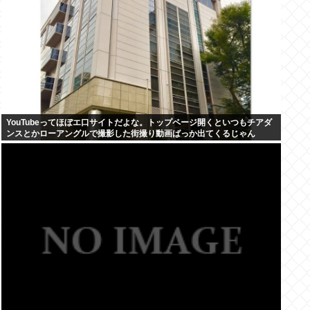
YouTubeってほぼエ口サイトだよな。トップページ開くといつもチアダ
ンスとかローアングルで撮影した街撮り動画ばっか出てくるじゃん