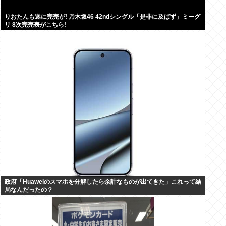
りおたんも遂に完売が! 乃木坂46 42ndシングル「是非に及ばず」ミーグ
リ 8次完売表がこちら!
政府「Huaweiのスマホを分解したら余計なものが出てきた」これって結
局なんだったの？