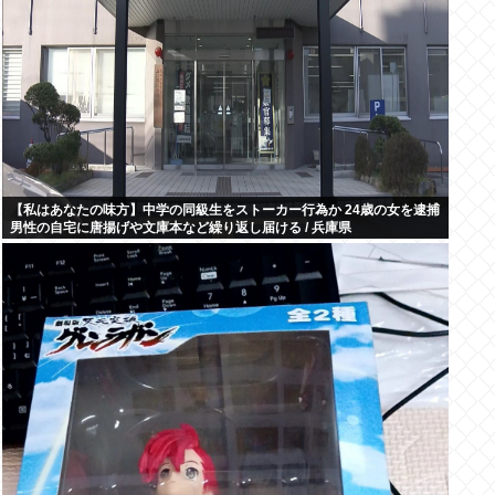
【私はあなたの味方】中学の同級生をストーカー行為か 24歳の女を逮捕
男性の自宅に唐揚げや文庫本など繰り返し届ける / 兵庫県