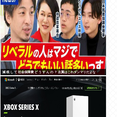
減 税 し て 社会保障費 ど う す ん の ？ 左翼はこれダンマリだよな