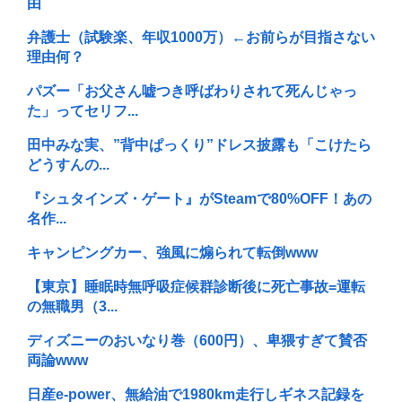
由
弁護士（試験楽、年収1000万）←お前らが目指さない
理由何？
パズー「お父さん嘘つき呼ばわりされて死んじゃっ
た」ってセリフ...
田中みな実、”背中ぱっくり”ドレス披露も「こけたら
どうすんの...
『シュタインズ・ゲート』がSteamで80%OFF！あの
名作...
キャンピングカー、強風に煽られて転倒www
【東京】睡眠時無呼吸症候群診断後に死亡事故=運転
の無職男（3...
ディズニーのおいなり巻（600円）、卑猥すぎて賛否
両論www
日産e-power、無給油で1980km走行しギネス記録を