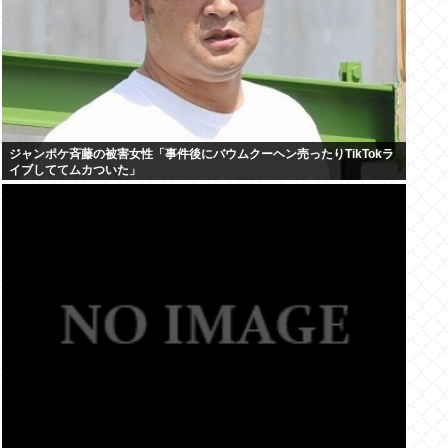
ジャンポケ斉藤の被害女性「事件後にバウムクーヘン売ったりTikTokラ
イブしててムカついた」