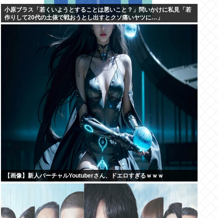
小原ブラス「若くいようとすることは悪いこと？」問いかけに私見「若
作りして20代の土俵で戦おうとし出すとクソ痛いヤツに…」
【画像】新人バーチャルYoutuberさん、ドエロすぎるｗｗｗ