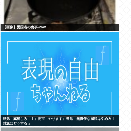
【画像】愛国者の食事www
野党「減税しろ！！」高市「やります」野党「無責任な減税はやめろ！
財源はどうする 」