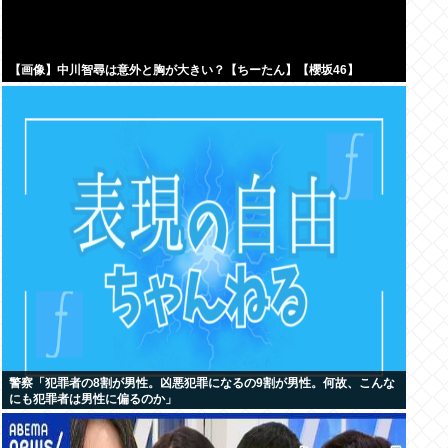
【画像】中川智尋は意外と胸が大きい？【ちーたん】【櫻坂46】
警察「犯罪者の8割が男性。凶悪犯罪になるの9割が男性。何故、こんな
にも犯罪者は男性に偏るのか」