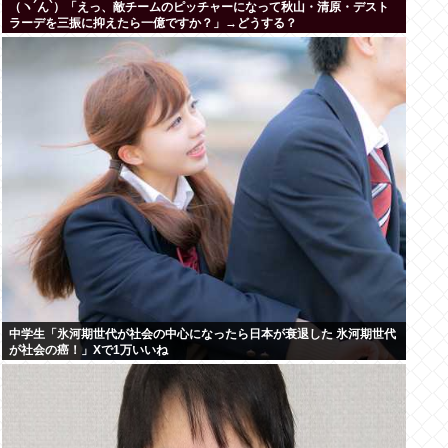
（ヽ´ん`）「えっ、敵チームのピッチャーになって秋山・清原・デスト
ラーデを三振に抑えたら一億ですか？」→どうする？
中学生「氷河期世代が社会の中心になったら日本が衰退した 氷河期世代
が社会の癌！」Xで1万いいね