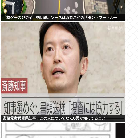
「格ゲーのジジイ」弱い説。ソースはガロスペの「タン・フー・ルー」
斎藤元彦兵庫県知事←この人についてなんG民が知ってること