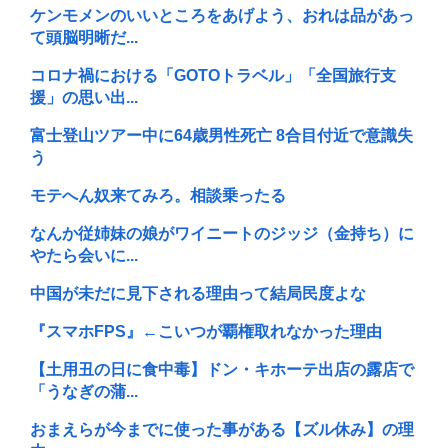
ケンモメンのいいところをあげよう、おれは品があっ
て頭脳明晰だ...
コロナ禍における「GOTOトラベル」「全国旅行支
援」の思い出...
富士登山ツアー中に64歳男性死亡 8合目付近で意識失
う
モテへん奴来てみろ。相談乗ったる
なんか従姉妹の娘がワイニートのジッジ（金持ち）に
やたら会いに...
中国が未だに見下される理由って結局民度よな
『スマホFPS』←こいつが覇権取れなかった理由
【土用丑の日に食中毒】ドン・キホーテ出店の露店で
「うなぎの蒲...
おまえらが今までに使った事がある【ズル休み】の理