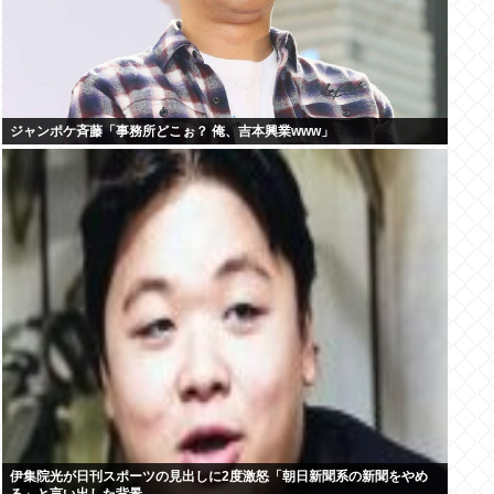
ジャンポケ斉藤「事務所どこぉ？ 俺、吉本興業www」
伊集院光が日刊スポーツの見出しに2度激怒「朝日新聞系の新聞をやめ