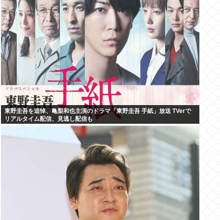
東野圭吾を追悼、亀梨和也主演のドラマ「東野圭吾 手紙」放送 TVerで
リアルタイム配信、見逃し配信も