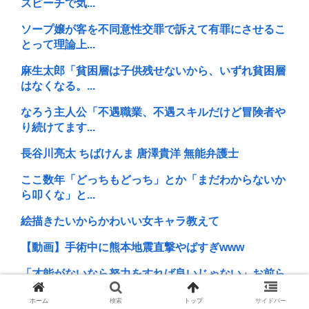
スピーチで気...
ソープ嬢が客を不同意性交罪で訴えて有罪にさせるこ
とって理論上...
麻生太郎「貧困層は子供残せないから、いずれ貧困層
はなくなる。...
なろう主人公「不遇職業、不遇スキルだけど冒険者や
り続けてます...
長谷川亮太 ちばけんま 唐澤貴洋 無能弁護士
ここ数年「どっちもどっち」とか「まだわからないか
ら叩くな」と...
絵描きたいからかわいい女キャラ教えて
【動画】手術中に熊本地震直撃やばすぎwww
「才能がないなら努力をすれば良いじゃない」お前ら
「努力できる...
ホーム
検索
トップ
サイドバー