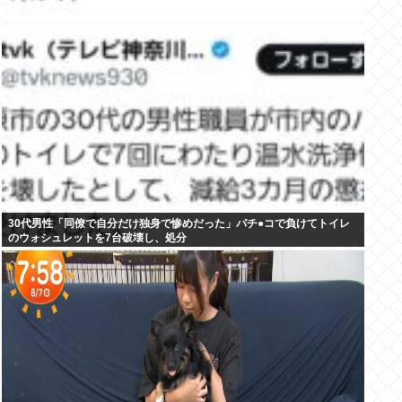
30代男性「同僚で自分だけ独身で惨めだった」パチ●コで負けてトイレ
のウォシュレットを7台破壊し、処分