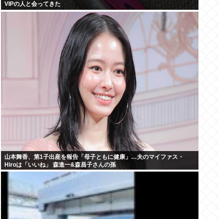
VIPの人と会ってきた
山本舞香、第1子出産を報告「母子ともに健康」…夫のマイファス・
Hiroは「いいね」 森進一&森昌子さんの孫