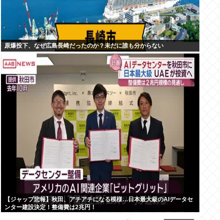
原爆投下、なぜ広島長崎だったのか？未だに誰も分からない
【ジャップ悲報】秋田、アチアチになる模様…日本最大級のAIデータセ
ンター建設決定！整備費は2兆円！