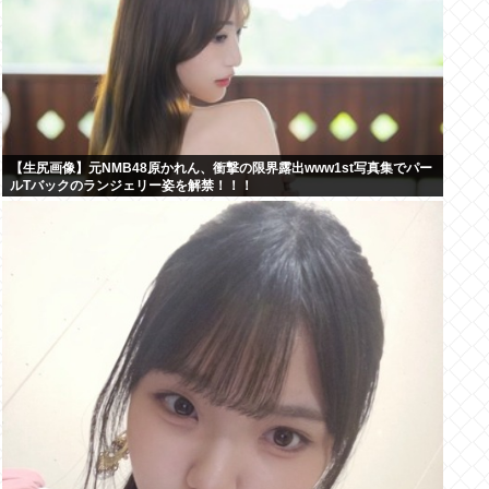
【生尻画像】元NMB48原かれん、衝撃の限界露出www1st写真集でパー
ルTバックのランジェリー姿を解禁！！！