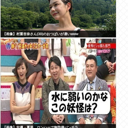
【画像】村重杏奈さん(30)のおつぱいが凄いwww
【画像】女優・夏菜、ロンハーで無防備パンチラ