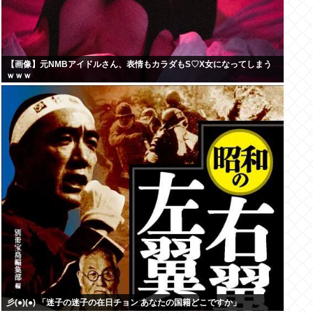
【画像】元NMBアイドルさん、表情もカラダもS♡X女になってしまう
ｗｗｗ
彡(●)(●) 「迷子の迷子の在日チョン あなたの国籍どこですか」