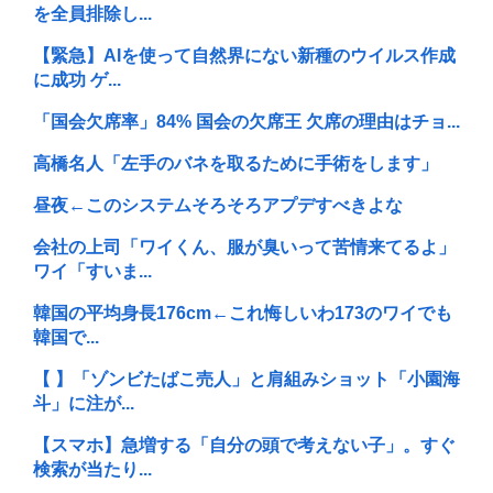
を全員排除し...
【緊急】AIを使って自然界にない新種のウイルス作成
に成功 ゲ...
「国会欠席率」84% 国会の欠席王 欠席の理由はチョ...
高橋名人「左手のバネを取るために手術をします」
昼夜←このシステムそろそろアプデすべきよな
会社の上司「ワイくん、服が臭いって苦情来てるよ」
ワイ「すいま...
韓国の平均身長176cm←これ悔しいわ173のワイでも
韓国で...
【 】「ゾンビたばこ売人」と肩組みショット「小園海
斗」に注が...
【スマホ】急増する「自分の頭で考えない子」。すぐ
検索が当たり...