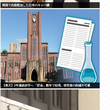
韓国で自殺配信した日本のキャバ嬢
【東大】2年連続赤字へ 「貯金」数年で枯渇、研究者の削減不可避