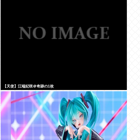
【天使】江端妃咲＠奇跡の1枚