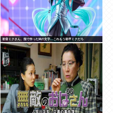
初音ミクさん、指で作ったMの文字…これもう助平ミクだろ