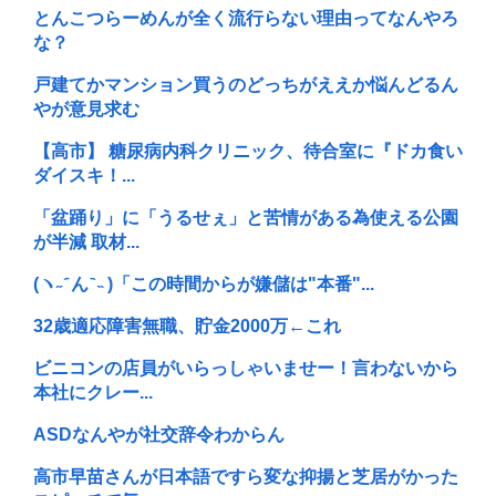
とんこつらーめんが全く流行らない理由ってなんやろ
な？
戸建てかマンション買うのどっちがええか悩んどるん
やが意見求む
【高市】 糖尿病内科クリニック、待合室に『ドカ食い
ダイスキ！...
「盆踊り」に「うるせぇ」と苦情がある為使える公園
が半減 取材...
(ヽ˶ ᷇ ん ᷆ ˵ )「この時間からが嫌儲は"本番"...
32歳適応障害無職、貯金2000万←これ
ビニコンの店員がいらっしゃいませー！言わないから
本社にクレー...
ASDなんやが社交辞令わからん
高市早苗さんが日本語ですら変な抑揚と芝居がかった