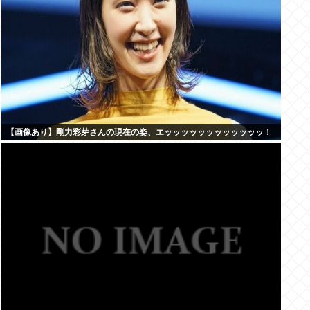
【画像あり】剛力彩芽さんの現在の姿、エッッッッッッッッッッッッ！