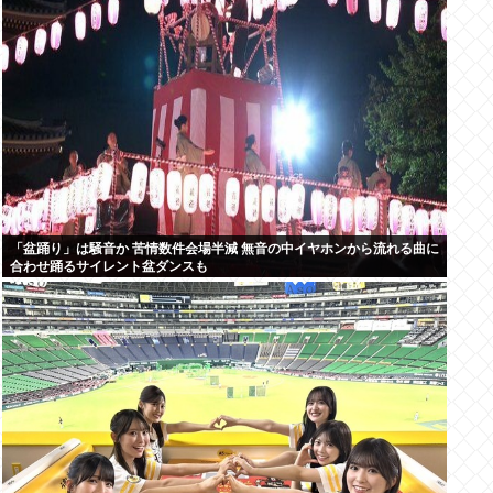
「盆踊り」は騒音か 苦情数件会場半減 無音の中イヤホンから流れる曲に
合わせ踊るサイレント盆ダンスも