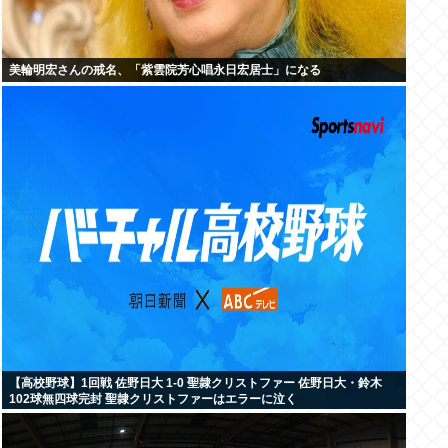
美輪明宏さんの戒名、「紫雲院芳心唱永日宏居士」になる
【高校野球】1回戦 佐野日大 1-0 聖隷クリストファー 佐野日大・鈴木
102球無四球完封 聖隷クリストファーはエラーに泣く