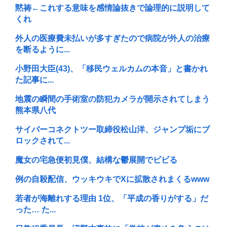
黙祷←これする意味を感情論抜きで論理的に説明して
くれ
外人の医療費未払いが多すぎたので病院が外人の治療
を断るように...
小野田大臣(43)、「移民ウェルカムの本音」と書かれ
た記事に...
地震の瞬間の手術室の防犯カメラが開示されてしまう
熊本県八代
サイバーコネクトツー取締役松山洋、ジャンプ垢にブ
ロックされて...
魔女の宅急便初見僕、結構な鬱展開でビビる
例の自殺配信、ウッキウキでXに拡散されまくるwww
若者が海離れする理由 1位、「平成の香りがする」だ
った… た...