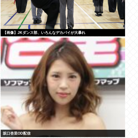
【画像】JKダンス部、いろんなデカパイが大暴れ
坂口杏里OD配信