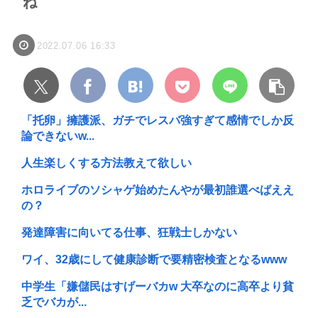
ね
2022.07.06 16:33
「托卵」擁護派、ガチでレスバ強すぎて感情でしか反
論できないw...
人生楽しくする方法教えて欲しい
ホロライブのソシャゲ始めたんやが最初誰選べばええ
の？
発達障害に向いてる仕事、狂戦士しかない
ワイ、32歳にして健康診断で要精密検査となるwww
中学生「嫌儲民はすげーバカw 大卒なのに高卒より貧
乏でバカが...