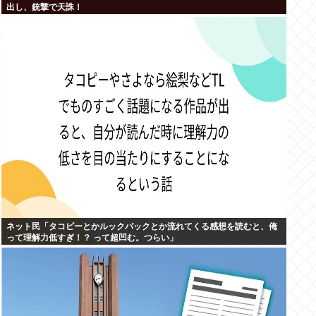
出し、銃撃で天誅！
ネット民「タコピーとかルックバックとか流れてくる感想を読むと、俺
って理解力低すぎ！？ って超凹む。つらい」