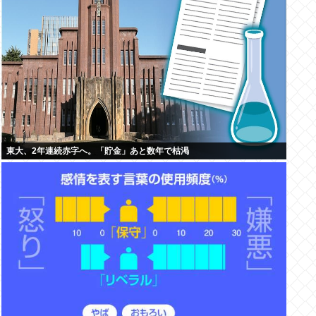
東大、2年連続赤字へ。「貯金」あと数年で枯渇