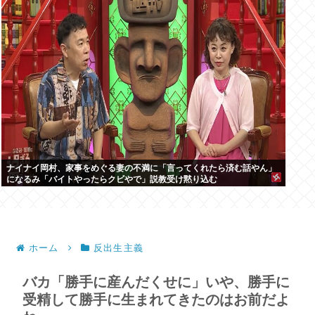
ナイナイ岡村、家事をめぐる妻の不満に「言ってくれたら済む話やん」
になるみ「バイトやったらクビやで」説教受け黙り込む
ホーム
反出生主義
バカ「勝手に産んだくせに」いや、勝手に
受精して勝手に生まれてきたのはお前だよ