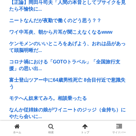
【正論】岡田斗司夫「人間の本音としてブサイクを見
たら不愉快に...
ニートなんだが夜勤で働くのどう思う？？
ワイ中耳炎、朝から片耳が聞こえなくなるwww
ケンモメンのいいところをあげよう、おれは品があっ
て頭脳明晰だ...
コロナ禍における「GOTOトラベル」「全国旅行支
援」の思い出...
富士登山ツアー中に64歳男性死亡 8合目付近で意識失
う
モテへん奴来てみろ。相談乗ったる
なんか従姉妹の娘がワイニートのジッジ（金持ち）に
やたら会いに...
中国が未だに見下される理由って結局民度よな
ホーム
検索
トップ
サイドバー