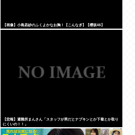
【画像】小島凪紗のふくよかなお胸！【こんなぎ】【櫻坂46】
【悲報】避難所まんさん「スタッフが男だとナプキンとか下着とか取り
にくいの！！」