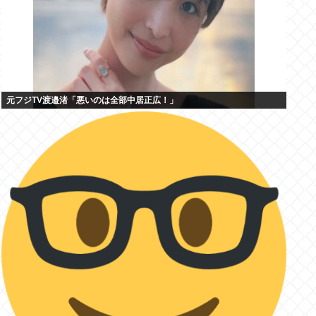
元フジTV渡邉渚「悪いのは全部中居正広！」