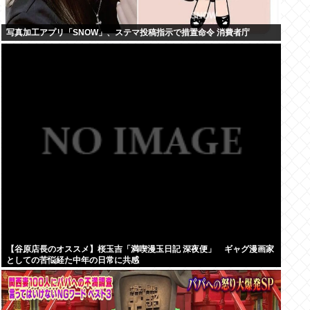
写真加工アプリ「SNOW」、ステマ投稿指示で措置命令 消費者庁
【谷原店長のオススメ】桜玉吉「満喫漫玉日記 深夜便」 ギャグ漫画家
としての苦悩経た中年の日常に共感