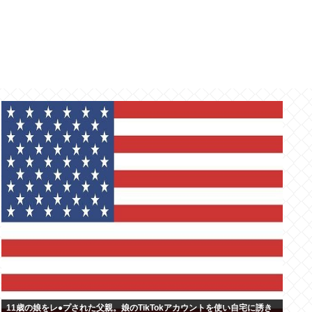
11歳の娘をレ●プされた父親。娘のTikTokアカウントを使い自宅に誘き