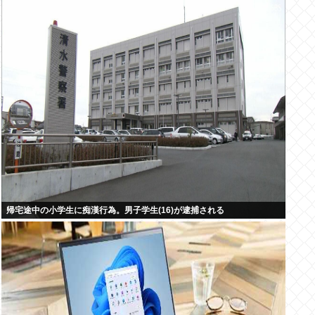
帰宅途中の小学生に痴漢行為。男子学生(16)が逮捕される