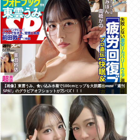
【画像】東雲うみ、食い込み水着で100cmヒップを大胆露出www「週刊
SPA!」のグラビアオフショットが万バズ！！！