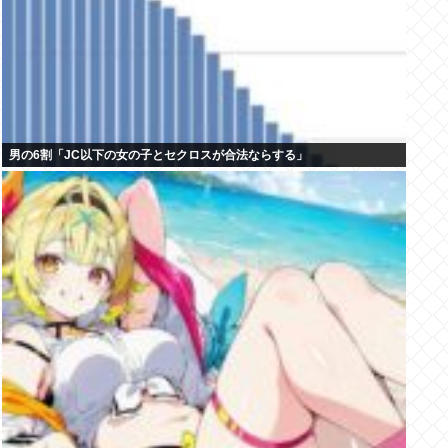
男の6割「JC以下の女の子とセクロスが合法ならする」