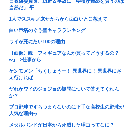
日教組委員長、辺野古事故に「学校が責めを負うのは
当然だ」 平...
1人でススキノ来たからから面白いとこ教えて
白い巨塔のぐう聖キャラランキング
ワイが死にたい100の理由
【画像】敵「フィギュアなんか買ってどうするの？
w」⇒仕事から...
ケンモメン「ちくしょうー！ 異世界に！ 異世界にさ
え行ければ...
だれかワイのジョジョの疑問について答えてくれん
か？
プロ野球ですらつまらないのに下手な高校生の野球が
人気な理由っ...
メタルバンドが日本から死滅した理由ってなに？