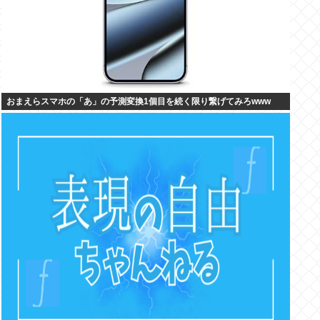
おまえらスマホの「あ」の予測変換1個目を続く限り繋げてみろwww