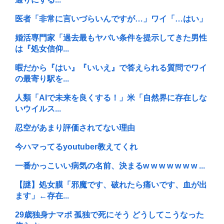
医者「非常に言いづらいんですが…」ワイ「…はい」
婚活専門家「過去最もヤバい条件を提示してきた男性
は『処女信仰...
暇だから『はい』『いいえ』で答えられる質問でワイ
の最寄り駅を...
人類「AIで未来を良くする！」米「自然界に存在しな
いウイルス...
忍空があまり評価されてない理由
今ハマってるyoutuber教えてくれ
一番かっこいい病気の名前、決まるw w w w w w w ...
【謎】処女膜「邪魔です、破れたら痛いです、血が出
ます」←存在...
29歳独身ナマポ 孤独で死にそう どうしてこうなった