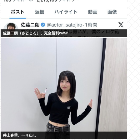
佐藤二朗（さとじろ）、完全勝利www
井上春華、へそ出し