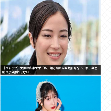
【ジャップ】女優の広瀬すず「私、麺と納豆が全然許せない。私、麺と
納豆が全然許せない 」