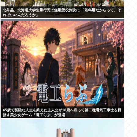
北斗晶、北海道大学生暴行死で無期懲役判決に 「若年層だからって、そ
れでいいんだろうか」
45歳で孤独な人生を終えた主人公が18歳へ戻って第二種電気工事士を目
指す美少女ゲーム「電工らぶ」が登場