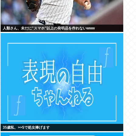
人類さん、未だに"スマホ"以上の発明品を作れないwww
35歳私、>>5で処女捧げます