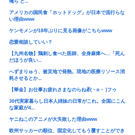
俺ら と...
アメリカの国民食「ホットドッグ」が日本で流行らな
い理由www
ケンモメンが18年ぶりに見る画像がこちらwww
恋愛相談していい？
【九州名物】鶏刺し食べた医師、全身麻痺へ…「死ん
だほうが良い...
へずまりゅう、被災地で発熱。現地の医療リソース消
耗させるとか...
【華金】お仕事お疲れさまなのらね✌(・o・ )フゥ
30代実家暮らし日本人姉妹の日常がこれ。全国にこん
な家庭が4...
ヤニねこのアニメが大失敗した理由www
欧州サッカーの順位、固定化してもう覆すことができ