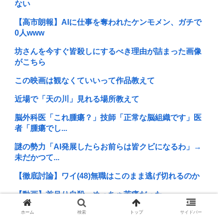
ない
【高市朗報】AIに仕事を奪われたケンモメン、ガチで
0人www
坊さんを今すぐ皆殺しにするべき理由が詰まった画像
がこちら
この映画は観なくていいって作品教えて
近場で「天の川」見れる場所教えて
脳外科医「これ腫瘍？」技師「正常な脳組織です」医
者「腫瘍でし...
謎の勢力「AI発展したらお前らは皆クビになるわ」→
未だかつて...
【徹底討論】ワイ(48)無職はこのまま逃げ切れるのか
【動画】首吊り自殺、めっちゃ苦痛だった
23歳のZ世代やが、うつ病で死にたい?
ホーム
検索
トップ
サイドバー