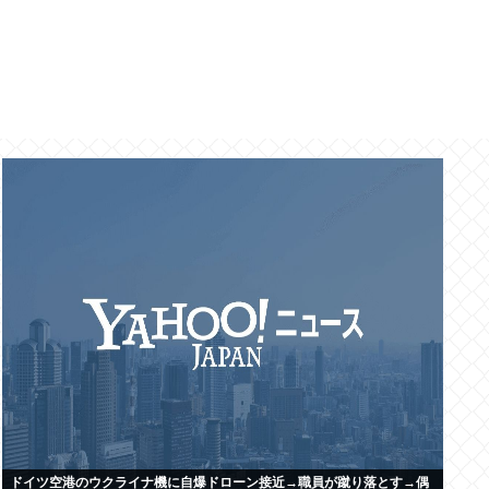
ドイツ空港のウクライナ機に自爆ドローン接近→職員が蹴り落とす→偶