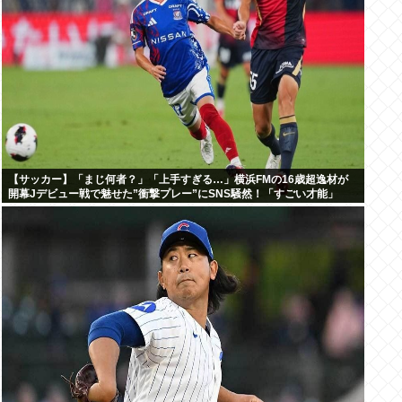
【サッカー】「まじ何者？」「上手すぎる…」横浜FMの16歳超逸材が
開幕Jデビュー戦で魅せた”衝撃プレー”にSNS騒然！「すごい才能」