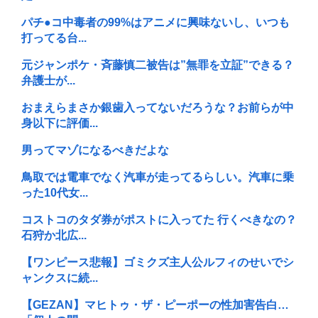
パチ●コ中毒者の99%はアニメに興味ないし、いつも
打ってる台...
元ジャンポケ・斉藤慎二被告は”無罪を立証”できる？
弁護士が...
おまえらまさか銀歯入ってないだろうな？お前らが中
身以下に評価...
男ってマゾになるべきだよな
鳥取では電車でなく汽車が走ってるらしい。汽車に乗
った10代女...
コストコのタダ券がポストに入ってた 行くべきなの？
石狩か北広...
【ワンピース悲報】ゴミクズ主人公ルフィのせいでシ
ャンクスに続...
【GEZAN】マヒトゥ・ザ・ピーポーの性加害告白…