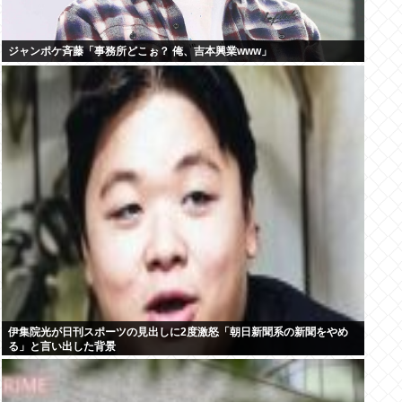
ジャンポケ斉藤「事務所どこぉ？ 俺、吉本興業www」
伊集院光が日刊スポーツの見出しに2度激怒「朝日新聞系の新聞をやめ
る」と言い出した背景