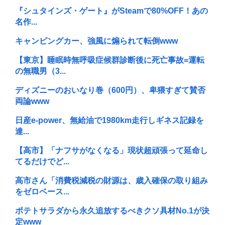
『シュタインズ・ゲート』がSteamで80%OFF！あの
名作...
キャンピングカー、強風に煽られて転倒www
【東京】睡眠時無呼吸症候群診断後に死亡事故=運転
の無職男（3...
ディズニーのおいなり巻（600円）、卑猥すぎて賛否
両論www
日産e-power、無給油で1980km走行しギネス記録を
達...
【高市】「ナフサがなくなる」現状超頑張って延命し
てるだけでど...
高市さん「消費税減税の財源は、歳入確保の取り組み
をゼロベース...
ポテトサラダから永久追放するべきクソ具材No.1が決
定www