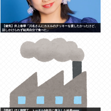
【健気】井上春華「川名さんにカエルのクッキーを渡したかったけど、
話しかけられず結局自分で食べた」
【愕然】ぼく期間工、トータル9年目に突入した結果www