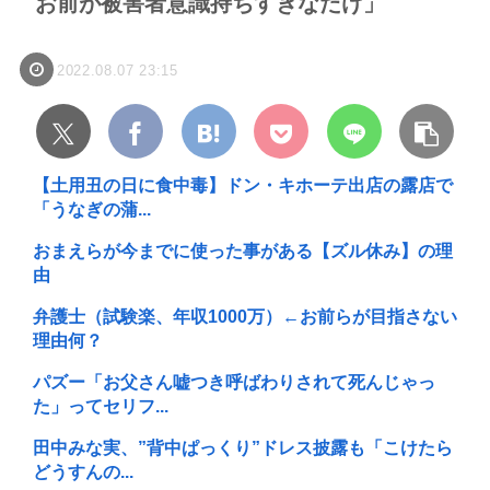
お前が被害者意識持ちすぎなだけ」
2022.08.07 23:15
【土用丑の日に食中毒】ドン・キホーテ出店の露店で
「うなぎの蒲...
おまえらが今までに使った事がある【ズル休み】の理
由
弁護士（試験楽、年収1000万）←お前らが目指さない
理由何？
パズー「お父さん嘘つき呼ばわりされて死んじゃっ
た」ってセリフ...
田中みな実、”背中ぱっくり”ドレス披露も「こけたら
どうすんの...