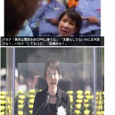
パヨク「高市は震災を自己PRに使うな」 「支援もしてないのに文句言
うな！」パヨク「してるけど」 「証拠出せ！」