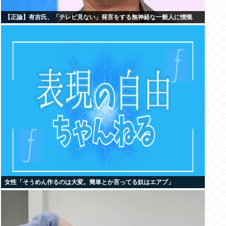
【正論】有吉氏、「テレビ見ない」発言をする無神経な一般人に憤慨
女性「そうめん作るのは大変。簡単とか言ってる奴はエアプ」