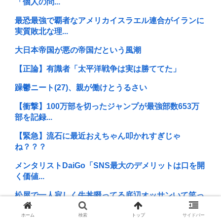
「個人の問...
最恐最強で覇者なアメリカイスラエル連合がイランに
実質敗北な理...
大日本帝国が悪の帝国だという風潮
【正論】有識者「太平洋戦争は実は勝ててた」
躁鬱ニート(27)、親が働けとうるさい
【衝撃】100万部を切ったジャンプが最強部数653万
部を記録...
【緊急】流石に最近おえちゃん叩かれすぎじゃ
ね？？？
メンタリストDaiGo「SNS最大のデメリットは口を開
く価値...
松屋で一人寂しく牛丼啜ってる底辺オッサンいて笑っ
たわ
ホーム
検索
トップ
サイドバー