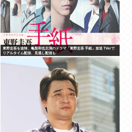
東野圭吾を追悼、亀梨和也主演のドラマ「東野圭吾 手紙」放送 TVerで
リアルタイム配信、見逃し配信も