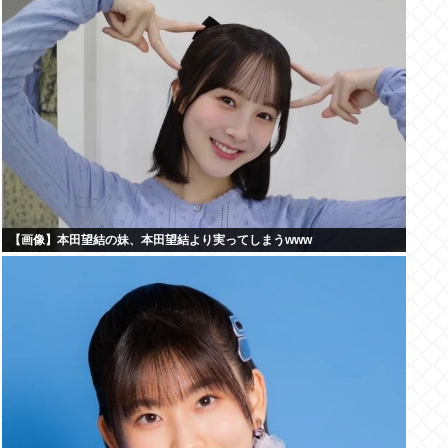
【画像】本田望結の妹、本田望結より実ってしまうwww