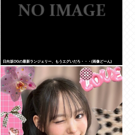
日向坂OGの最新ランジェリー、もうエグいだろ・・・(画像どーん)