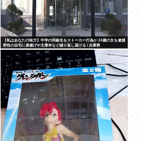
【私はあなたの味方】中学の同級生をストーカー行為か 24歳の女を逮捕
男性の自宅に唐揚げや文庫本など繰り返し届ける / 兵庫県