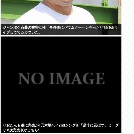
ジャンポケ斉藤の被害女性「事件後にバウムクーヘン売ったりTikTokラ
イブしててムカついた」
りおたんも遂に完売が! 乃木坂46 42ndシングル「是非に及ばず」ミーグ
リ 8次完売表がこちら!