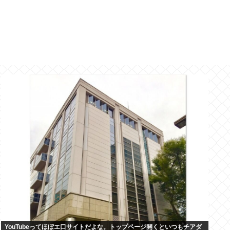
YouTubeってほぼエ口サイトだよな。トップページ開くといつもチアダ