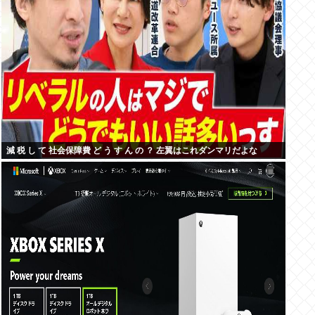
減 税 し て 社会保障費 ど う す ん の ？ 左翼はこれダンマリだよな