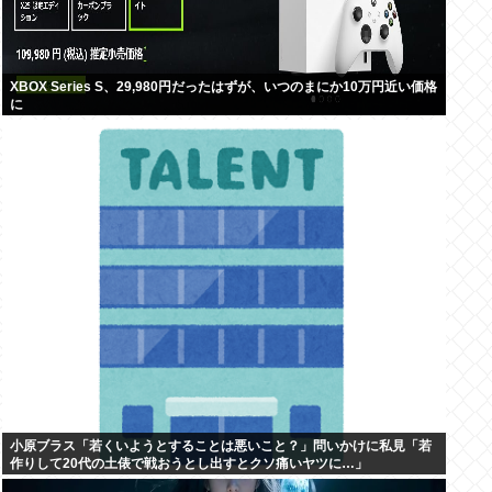
XBOX Series S、29,980円だったはずが、いつのまにか10万円近い価格
に
小原ブラス「若くいようとすることは悪いこと？」問いかけに私見「若
作りして20代の土俵で戦おうとし出すとクソ痛いヤツに…」