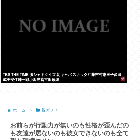
TBS THE TIME 脳シャキクイズ 朝キャバ スナック江藤吉村恵里子多田
成美安住紳一郎小沢光葵古田敬郷
ホーム
親ガチャ
お前らが行動力が無いのも性格が歪んだの
も友達が居ないのも彼女できないのも全て