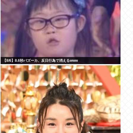
【8/6】8.6秒バズーカ、反日行為で消えるwww