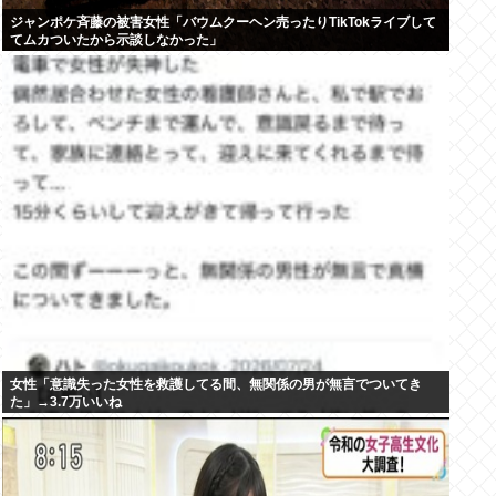
ジャンポケ斉藤の被害女性「バウムクーヘン売ったりTikTokライブして
てムカついたから示談しなかった」
女性「意識失った女性を救護してる間、無関係の男が無言でついてき
た」→3.7万いいね