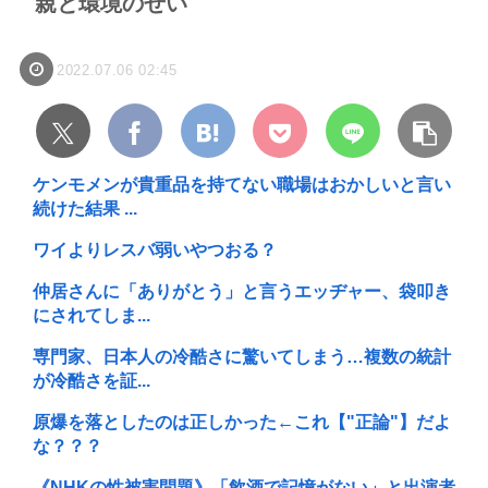
親と環境のせい
2022.07.06 02:45
ケンモメンが貴重品を持てない職場はおかしいと言い
続けた結果 ...
ワイよりレスバ弱いやつおる？
仲居さんに「ありがとう」と言うエッヂャー、袋叩き
にされてしま...
専門家、日本人の冷酷さに驚いてしまう…複数の統計
が冷酷さを証...
原爆を落としたのは正しかった←これ【"正論"】だよ
な？？？
《NHKの性被害問題》「飲酒で記憶がない」と出演者