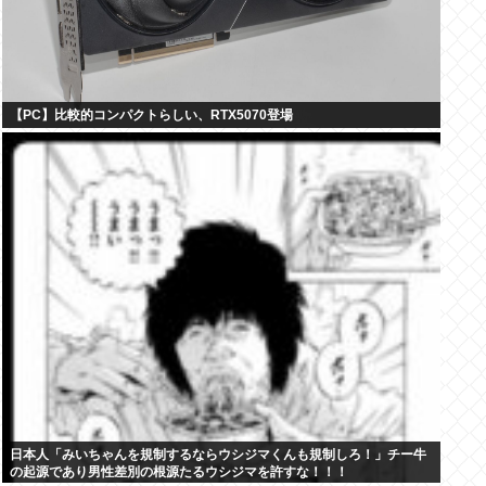
【PC】比較的コンパクトらしい、RTX5070登場
日本人「みいちゃんを規制するならウシジマくんも規制しろ！」チー牛
の起源であり男性差別の根源たるウシジマを許すな！！！