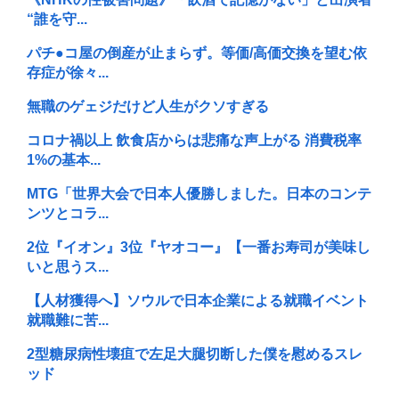
“誰を守...
パチ●コ屋の倒産が止まらず。等価/高価交換を望む依
存症が徐々...
無職のゲェジだけど人生がクソすぎる
コロナ禍以上 飲食店からは悲痛な声上がる 消費税率
1%の基本...
MTG「世界大会で日本人優勝しました。日本のコンテ
ンツとコラ...
2位『イオン』3位『ヤオコー』【一番お寿司が美味し
いと思うス...
【人材獲得へ】ソウルで日本企業による就職イベント
就職難に苦...
2型糖尿病性壊疽で左足大腿切断した僕を慰めるスレ
ッド