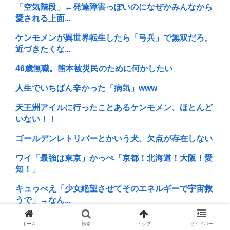
「空気階段」←発達障害っぽいのになぜかみんなから
愛される上面...
ケンモメンが異世界転生したら「弓兵」で無双だろ。
近づきたくな...
46歳無職。熊本被災民のために何かしたい
人生でいちばん辛かった「病気」www
天王洲アイルに行ったことあるケンモメン、ほとんど
いない！！
ゴールデンレトリバーとかいう犬、欠点が存在しない
ワイ「最強は東京」かっぺ「京都！北海道！大阪！愛
知！」
キュゥべえ「少女絶望させてそのエネルギーで宇宙救
うで」→なん...
ワイとレスバで勝負しようや
ホーム
検索
トップ
サイドバー