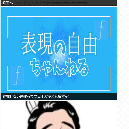
終了へ
存在しない県作ってフェミガキども騙すぞ