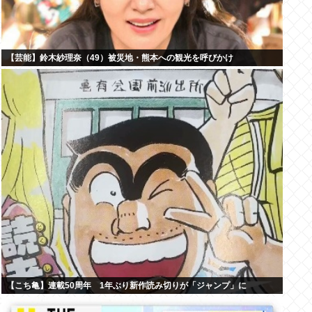
【芸能】鈴木紗理奈（49）被災地・熊本への観光を呼びかけ
【こち亀】連載50周年 1年ぶり新作読み切りが「ジャンプ」に