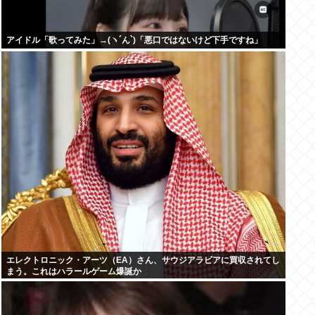
アイドル「歌ってみた」→(ヽ´ん`)「悪口ではないけど下手ですね」
エレクトロニック・アーツ（EA）さん、サウジアラビアに買収されてし
まう。これはハラールゲーム爆誕か