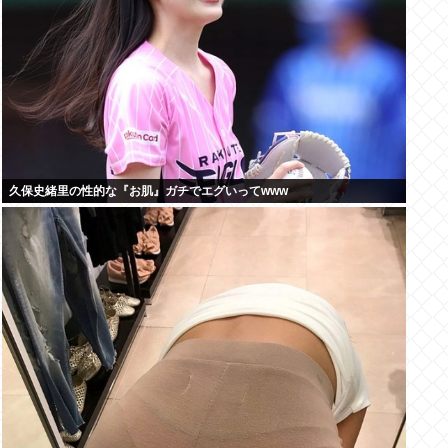
久保史緒里の性的な『お肌』ガチでエグいってwww