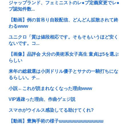
ジャップランド、フェミニストのレ●プ定義変更でレ●
プ認知件数...
【動画】例の首吊り自殺配信、どんどん拡散されて終
わるwww
ユニクロ「質は値段相応です。そもそもいうほど安く
ないです。コ...
【画像】品評会 大分の美術系女子高生 童貞は5を選ぶ
らしい
来年の総裁選は小渕ドリル優子とサナの一騎打ちにな
るらしい。チ...
小説←これが読まれなくなった理由www
VIP過疎った理由、作曲ゲェジ説
スマホがウイルス感染してる助けてくれ?
【動画】豊胸手術の様子шшшшшшшшшшшш