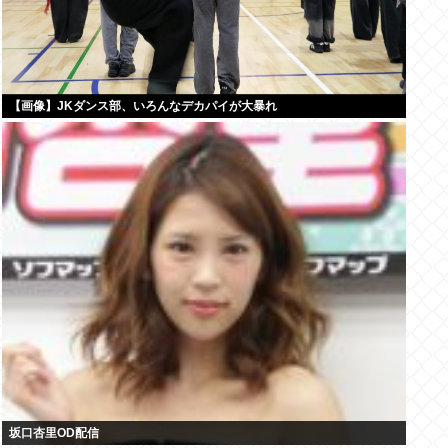
【画像】JKダンス部、いろんなデカパイが大暴れ
坂口杏里OD配信