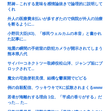
黙祷←これする意味を感情論抜きで論理的に説明して
くれ
外人の医療費未払いが多すぎたので病院が外人の治療
を断るように...
小野田大臣(43)、「移民ウェルカムの本音」と書かれ
た記事に...
地震の瞬間の手術室の防犯カメラが開示されてしまう
熊本県八代
サイバーコネクトツー取締役松山洋、ジャンプ垢にブ
ロックされて...
魔女の宅急便初見僕、結構な鬱展開でビビる
例の自殺配信、ウッキウキでXに拡散されまくるwww
若者が海離れする理由 1位、「平成の香りがする」だ
った… た...