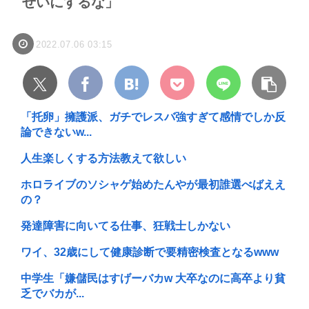
せいにするな」
2022.07.06 03:15
「托卵」擁護派、ガチでレスバ強すぎて感情でしか反
論できないw...
人生楽しくする方法教えて欲しい
ホロライブのソシャゲ始めたんやが最初誰選べばええ
の？
発達障害に向いてる仕事、狂戦士しかない
ワイ、32歳にして健康診断で要精密検査となるwww
中学生「嫌儲民はすげーバカw 大卒なのに高卒より貧
乏でバカが...