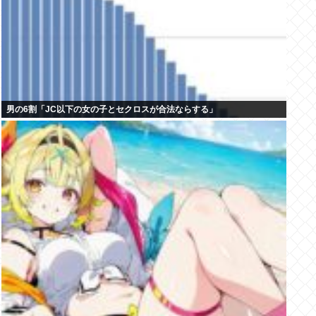
男の6割「JC以下の女の子とセクロスが合法ならする」