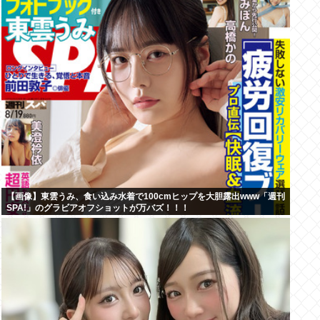
【画像】東雲うみ、食い込み水着で100cmヒップを大胆露出www「週刊
SPA!」のグラビアオフショットが万バズ！！！