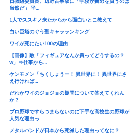
日教組委員長、辺野古事故に「学校が責めを負うのは
当然だ」 平...
1人でススキノ来たからから面白いとこ教えて
白い巨塔のぐう聖キャラランキング
ワイが死にたい100の理由
【画像】敵「フィギュアなんか買ってどうするの？
w」⇒仕事から...
ケンモメン「ちくしょうー！ 異世界に！ 異世界にさ
え行ければ...
だれかワイのジョジョの疑問について答えてくれん
か？
プロ野球ですらつまらないのに下手な高校生の野球が
人気な理由っ...
メタルバンドが日本から死滅した理由ってなに？