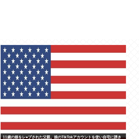
11歳の娘をレ●プされた父親。娘のTikTokアカウントを使い自宅に誘き