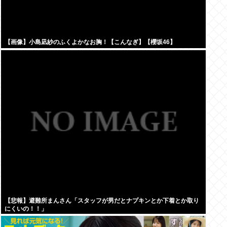
【画像】小島凪紗のふくよかなお胸！【こんなぎ】【櫻坂46】
【悲報】避難所まんさん「スタッフが男だとナプキンとか下着とか取り
にくいの！！」