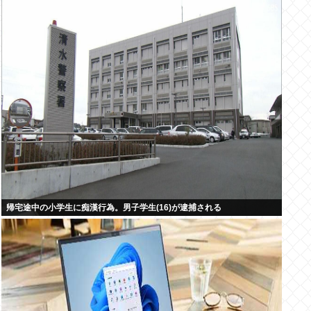
帰宅途中の小学生に痴漢行為。男子学生(16)が逮捕される