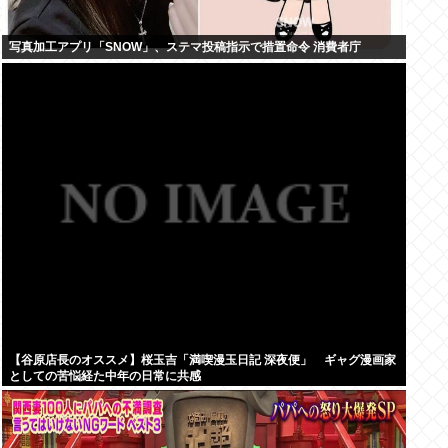
写真加工アプリ「SNOW」、ステマ投稿指示で措置命令 消費者庁
【谷原店長のオススメ】桜玉吉「満喫漫玉日記 深夜便」 ギャグ漫画家
としての苦悩経た中年の日常に共感