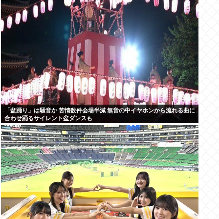
「盆踊り」は騒音か 苦情数件会場半減 無音の中イヤホンから流れる曲に
合わせ踊るサイレント盆ダンスも