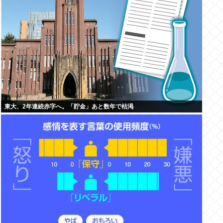
東大、2年連続赤字へ。「貯金」あと数年で枯渇