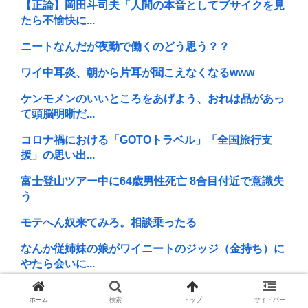
【正論】岡田斗司夫「人間の本音としてブサイクを見
たら不愉快に...
ニートなんだが夜勤で働くのどう思う？？
ワイ中耳炎、朝から片耳が聞こえなくなるwww
ケンモメンのいいところをあげよう、おれは品があっ
て頭脳明晰だ...
コロナ禍における「GOTOトラベル」「全国旅行支
援」の思い出...
富士登山ツアー中に64歳男性死亡 8合目付近で意識失
う
モテへん奴来てみろ。相談乗ったる
なんか従姉妹の娘がワイニートのジッジ（金持ち）に
やたら会いに...
中国が未だに見下される理由って結局民度よな
ホーム
検索
トップ
サイドバー