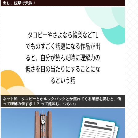
出し、銃撃で天誅！
ネット民「タコピーとかルックバックとか流れてくる感想を読むと、俺
って理解力低すぎ！？ って超凹む。つらい」