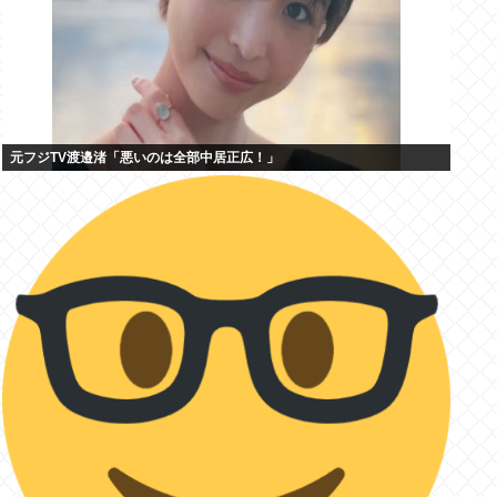
元フジTV渡邉渚「悪いのは全部中居正広！」