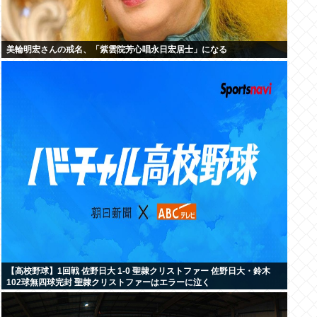
美輪明宏さんの戒名、「紫雲院芳心唱永日宏居士」になる
【高校野球】1回戦 佐野日大 1-0 聖隷クリストファー 佐野日大・鈴木
102球無四球完封 聖隷クリストファーはエラーに泣く