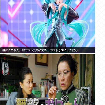
初音ミクさん、指で作ったMの文字…これもう助平ミクだろ