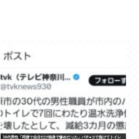
30代男性「同僚で自分だけ独身で惨めだった」パチ●コで負けてトイレ