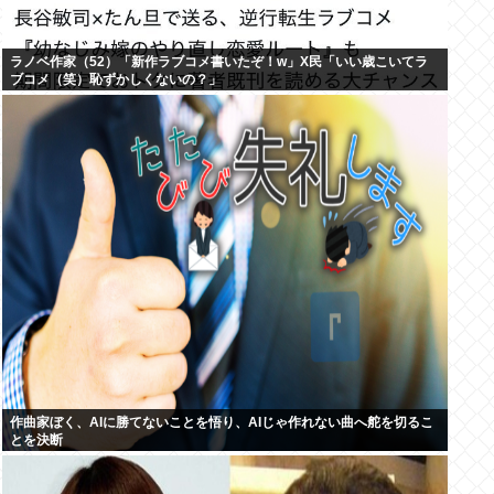
ラノベ作家（52）「新作ラブコメ書いたぞ！w」X民「いい歳こいてラ
ブコメ（笑）恥ずかしくないの？」
作曲家ぼく、AIに勝てないことを悟り、AIじゃ作れない曲へ舵を切るこ
とを決断