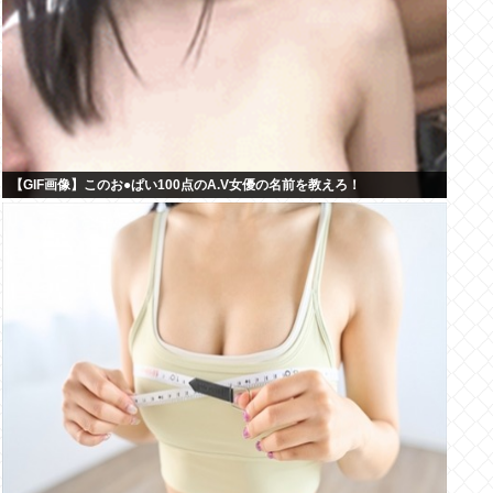
【GIF画像】このお●ぱい100点のA.V女優の名前を教えろ！