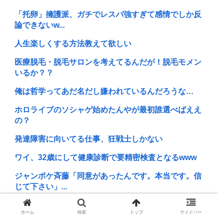
「托卵」擁護派、ガチでレスバ強すぎて感情でしか反
論できないw...
人生楽しくする方法教えて欲しい
医療脱毛・脱毛サロンを考えてるんだが！脱毛モメン
いるか？？
俺は哲学ってあだ名だし嫌われているんだろうな…
ホロライブのソシャゲ始めたんやが最初誰選べばええ
の？
発達障害に向いてる仕事、狂戦士しかない
ワイ、32歳にして健康診断で要精密検査となるwww
ジャンポケ斉藤「同意があったんです。本当です。信
じて下さい」...
(ヽ´ん`)「手術が始まった…大丈夫大丈夫落ち着け」医
ホーム
検索
トップ
サイドバー
師「キ...