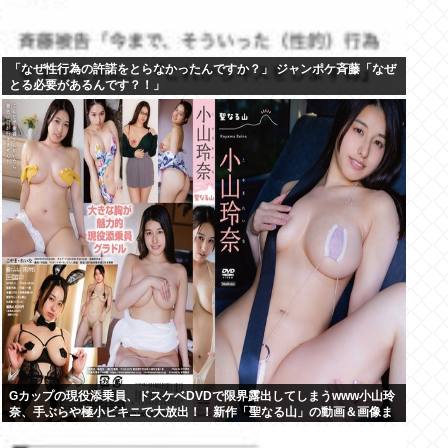
「なぜ性行為の許諾をとらなかったんですか？」 ジャンポケ斉藤「なぜ
とる必要があるんです？！」
Gカップの現役添乗員、ドスケベDVDで限界露出してしまうwww小山玲
奈、手ぶらや極小ビキニで大放出！！新作「聖なる山」の動画＆画像ま
とめ！