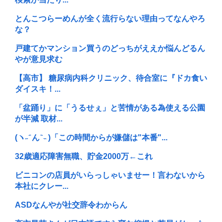
とんこつらーめんが全く流行らない理由ってなんやろ
な？
戸建てかマンション買うのどっちがええか悩んどるん
やが意見求む
【高市】 糖尿病内科クリニック、待合室に『ドカ食い
ダイスキ！...
「盆踊り」に「うるせぇ」と苦情がある為使える公園
が半減 取材...
(ヽ˶ ᷇ ん ᷆ ˵ )「この時間からが嫌儲は"本番"...
32歳適応障害無職、貯金2000万←これ
ビニコンの店員がいらっしゃいませー！言わないから
本社にクレー...
ASDなんやが社交辞令わからん