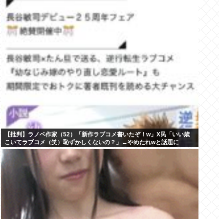
【批判】ラノベ作家（52）「新作ラブコメ書いたぞ！w」X民「いい歳
こいてラブコメ（笑）恥ずかしくないの？」←やめたれwと話題に