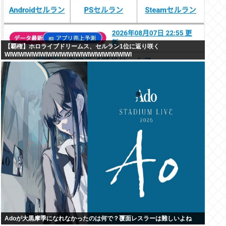
【覇権】ホロライブドリームス、セルラン1位に返り咲く
WIWIWIWIWIWIWIWIWIWIWIWIWIWIWIWIWIWI
Adoが大黒摩季になれなかったのは何で？覆面レスラーは難しいよね