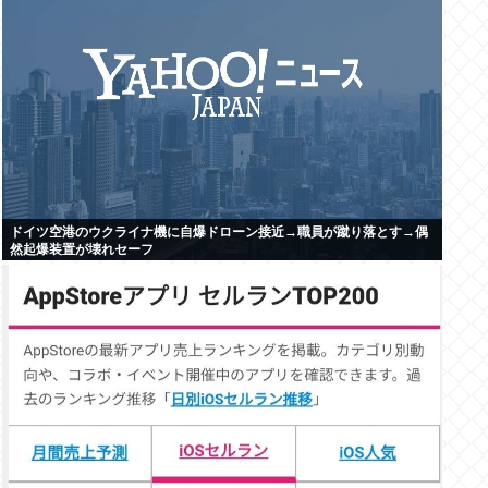
ドイツ空港のウクライナ機に自爆ドローン接近→職員が蹴り落とす→偶
然起爆装置が壊れセーフ