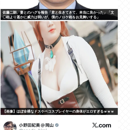
佐藤二朗、妻とのハグを報告「君と生きてきて、本当に良かった」「文
〇砲より遥かに威力は弱いが、僕のノロケ砲をお見舞いする」
【画像】ほぼ全裸なドスケベコスプレイヤーの身体がエロすぎるｗｗｗ