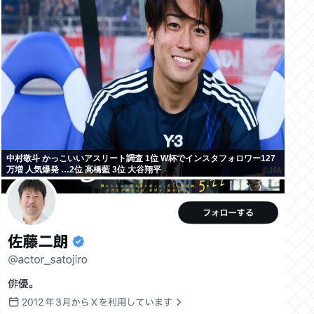
中村敬斗 かっこいいアスリート調査 1位 W杯でインスタフォロワー127
万増 人気爆発 …2位 高橋藍 3位 大谷翔平