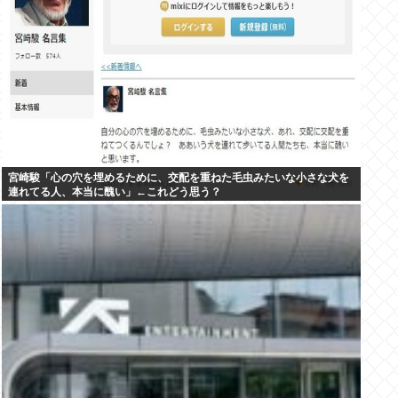
宮崎駿「心の穴を埋めるために、交配を重ねた毛虫みたいな小さな犬を
連れてる人、本当に醜い」←これどう思う？