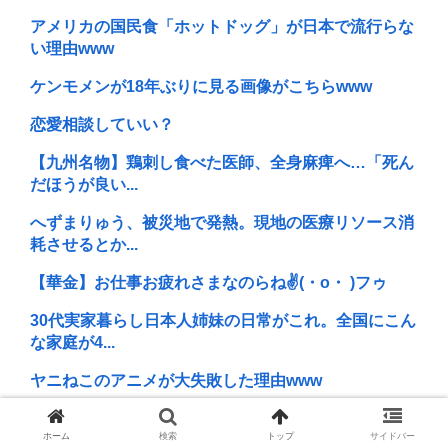
アメリカの国民食「ホットドッグ」が日本で流行らな
い理由www
ケンモメンが18年ぶりに見る画像がこちらwww
恋愛相談していい？
【九州名物】鶏刺し食べた医師、全身麻痺へ…「死ん
だほうが良い...
へずまりゅう、被災地で発熱。現地の医療リソース消
耗させるとか...
【華金】お仕事お疲れさまなのらね✌(・o・ )フゥ
30代実家暮らし日本人姉妹の日常がこれ。全国にこん
な家庭が4...
ヤニねこのアニメが大失敗した理由www
欧州サッカーの順位、固定化してもう覆すことができ
ホーム
検索
トップ
サイドバー
ない