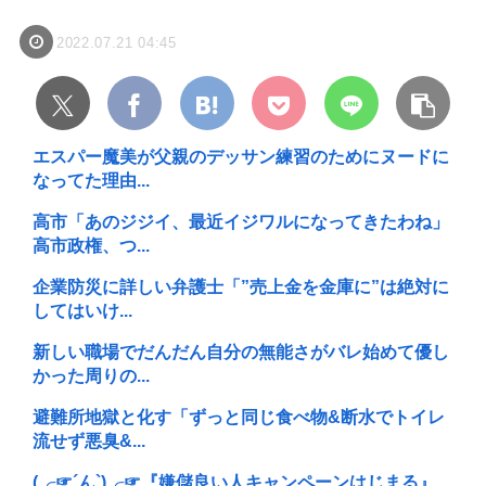
2022.07.21 04:45
エスパー魔美が父親のデッサン練習のためにヌードに
なってた理由...
高市「あのジジイ、最近イジワルになってきたわね」
高市政権、つ...
企業防災に詳しい弁護士「”売上金を金庫に”は絶対に
してはいけ...
新しい職場でだんだん自分の無能さがバレ始めて優し
かった周りの...
避難所地獄と化す「ずっと同じ食べ物&断水でトイレ
流せず悪臭&...
(╭☞´ん`)╭☞『嫌儲良い人キャンペーンはじまる』