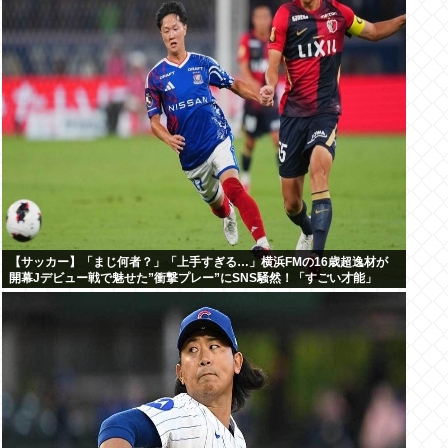
【サッカー】「まじ何者？」「上手すぎる…」横浜FMの16歳超逸材が
開幕Jデビュー戦で魅せた”衝撃プレー”にSNS騒然！「すごい才能」