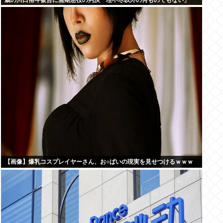
歳の川口侑斗被告に無期懲役の判決「理不尽以外の何ものでもない」
【画像】爆乳コスプレイヤーさん、お○ぱいの現実を見せつけるｗｗｗ