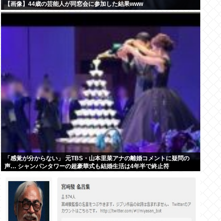
【画像】44歳の芸能人が同窓会に参加した結果www
「感覚が分からない」 元TBS・山本里菜アナの離婚コメントに疑問の
声… シャンパンタワーの超豪華式も結婚生活は4年半で終止符