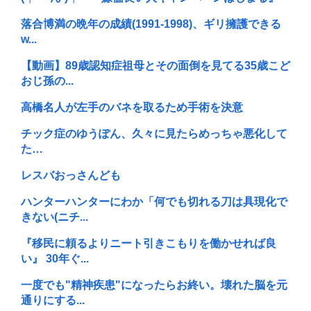
落合博満の晩年の成績(1991-1998)、ギリ擁護できる
w...
【動画】89歳認知症祖母とその面倒を見てる35歳こど
おじ孫の...
高橋名人が左手のバネを取るため手術を決意
チック症のゆうぽん、久々に見たらめっちゃ悪化して
た…
レスバおっさんども
ハンターハンターにわか「何でも切れる刀は具現化で
きない(ニチ...
『移民に頼るよりニート引きこもりを働かせれば良
い』 30年ぐ...
一度でも"精神疾患"になったらお終い。壊れた脳を元
通りにする...