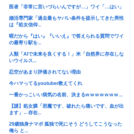
医者「非常に言いづらいんですが…」ワイ「…はい」
婚活専門家「過去最もヤバい条件を提示してきた男性
は『処女信仰...
暇だから『はい』『いいえ』で答えられる質問でワイ
の最寄り駅を...
人類「AIで未来を良くする！」米「自然界に存在しな
いウイルス...
忍空があまり評価されてない理由
今ハマってるyoutuber教えてくれ
一番かっこいい病気の名前、決まるw w w w w w w ...
【謎】処女膜「邪魔です、破れたら痛いです、血が出
ます」←存在...
29歳独身ナマポ 孤独で死にそう どうしてこうなった
俺ら と...