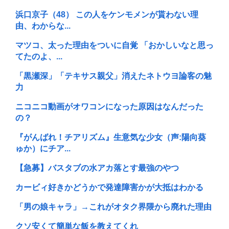
浜口京子（48） この人をケンモメンが貰わない理
由、わからな...
マツコ、太った理由をついに自覚 「おかしいなと思っ
てたのよ、...
「黒瀬深」「テキサス親父」消えたネトウヨ論客の魅
力
ニコニコ動画がオワコンになった原因はなんだった
の？
『がんばれ！チアリズム』生意気な少女（声:陽向葵
ゅか）にチア...
【急募】バスタブの水アカ落とす最強のやつ
カービィ好きかどうかで発達障害かが大抵はわかる
「男の娘キャラ」→これがオタク界隈から廃れた理由
クソ安くて簡単な飯を教えてくれ