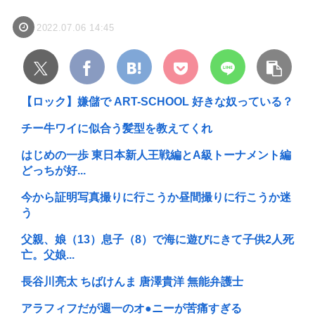
2022.07.06 14:45
【ロック】嫌儲で ART-SCHOOL 好きな奴っている？
チー牛ワイに似合う髪型を教えてくれ
はじめの一歩 東日本新人王戦編とA級トーナメント編
どっちが好...
今から証明写真撮りに行こうか昼間撮りに行こうか迷
う
父親、娘（13）息子（8）で海に遊びにきて子供2人死
亡。父娘...
長谷川亮太 ちばけんま 唐澤貴洋 無能弁護士
アラフィフだが週一のオ●ニーが苦痛すぎる