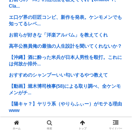
Cla...
エ口ゲ界の巨匠コンビ、新作を発表。ケンモメンでも
知ってるレベ...
お前らが好きな「洋楽アルバム」を教えてくれ
高卒公務員俺の最強の人生設計を聞いてくれないか？
【沖縄】酒に酔った米兵が日本人男性を殴打。これに
は何故か排外...
おすすめのシャンプーいい匂いするやつ教えて
【動画】堀木博司検事(58)による取り調べ、全ケンモ
メンがチ...
【陽キャ？】ヤリラ系（やりらふぃー）がモテる理由
www
問題「アメリカ原産の犬、5つ答えよ」
ホーム
検索
トップ
サイドバー