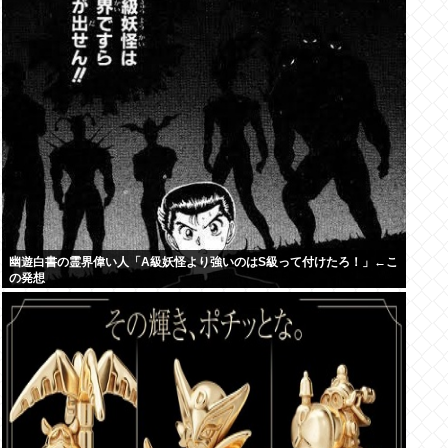
幽遊白書の霊界偉い人「A級妖怪より強いのはS級って付けたろ！」←こ
の発想