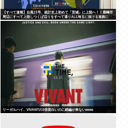
【すべて速報】台風15号、統計史上初めて「茨城」に上陸へ！！鹿嶋市
周辺にすべて上陸しつくば辺りをすべて通りALL埼玉に抜ける進路に
リーガルハイ、VIVANTの3倍面白いのに続編が来ないwww