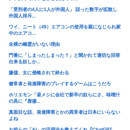
「受刑者の4人に1人が外国人」 誤った数字が拡散し
外国人排斥...
ワイ、ニート（49）エアコンの使用を親になじられ家
中のエアコ...
全裸の幽霊がいない理由
門番に「しまったしまった？」と聞かれて適切な回答
出来る奴しか...
嫌儲、女に侵略されて終わる
健常者と発達障害のプレイするゲームはこうだろ
ホリエモン「昼メシに会社で新卒の奴らにさ、味噌汁
の具に『唐揚...
真面目な話、発達障害とかの異常者は日本にいらない
よね
お前らの「AI」の活用法を教えてくれ【ChatGPT、