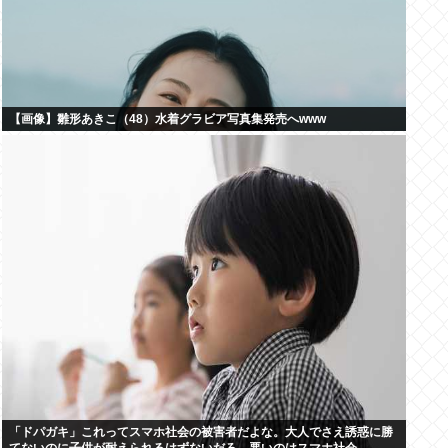
【画像】雛形あきこ（48）水着グラビア写真集発売へwww
「ドパガキ」これってスマホ社会の被害者だよな。大人でさえ誘惑に勝