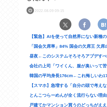
2022.08.09 09:15
【緊急】AIを使って自然界にない新種のウ
「国会欠席率」84% 国会の欠席王 欠席の
昼夜←このシステムそろそろアプデすべ
会社の上司「ワイくん、服が臭いって苦情
韓国の平均身長176cm←これ悔しいわ17
【スマホ】急増する「自分の頭で考えない
とんこつらーめんが全く流行らない理由
戸建てかマンション買うのどっちがええ