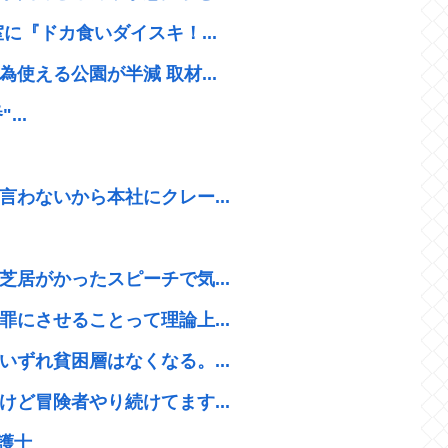
に『ドカ食いダイスキ！...
使える公園が半減 取材...
...
わないから本社にクレー...
居がかったスピーチで気...
にさせることって理論上...
ずれ貧困層はなくなる。...
ど冒険者やり続けてます...
護士