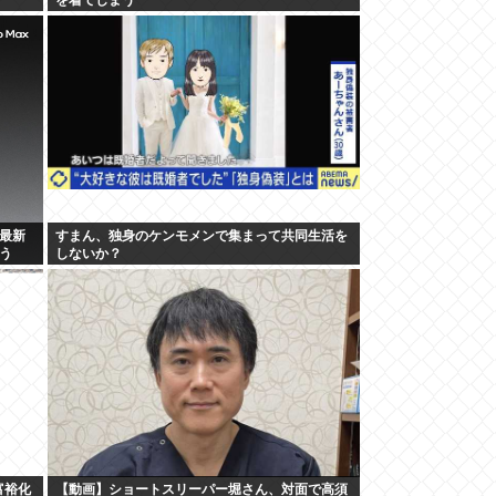
の最新
すまん、独身のケンモメンで集まって共同生活を
う
しないか？
富裕化
【動画】ショートスリーパー堀さん、対面で高須