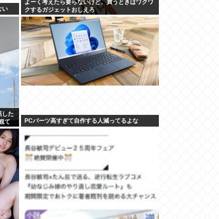
よーく考えたら要らないけど、買うときはワクワ
ない
クするガジェットおしえろ
話した
PCパーツ高すぎて自作する人減ってるよな
観て