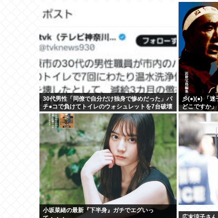
30代男性「同僚で自分だけ独身で惨めだった」パ
彡(●)(●)
チ●コで負けてトイレのウォシュレットを7台破壊
どこですか」
し、処分
小坂菜緒の最新『下半身』ガチでエグいっ
広末涼子さん
て・・・