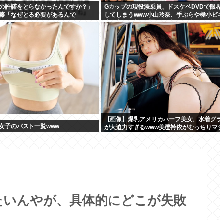
の許諾をとらなかったんですか？」
Gカップの現役添乗員、ドスケベDVDで限
藤「なぜとる必要があるんで
してしまうwww小山玲奈、手ぶらや極小ビ
大放出！！新作「聖なる山」の動画＆画像
め！
【画像】爆乳アメリカハーフ美女、水着グ
女子のバスト一覧www
が大迫力すぎるwww美澄衿依がむっちりマ
ロボディを解放！！
たいんやが、具体的にどこが失敗