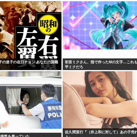
 「迷子の迷子の在日チョン あなたの国籍
初音ミクさん、指で作ったMの文字…これ
平ミクだろ
佐久間宣行『（井上和に対して）あの子売
 病気を患っていた
よ』