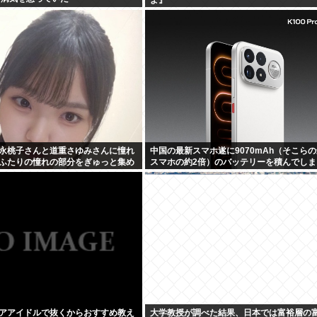
永桃子さんと道重さゆみさんに憧れ
中国の最新スマホ遂に9070mAh（そこら
ふたりの憧れの部分をぎゅっと集め
スマホの約2倍）のバッテリーを積んでしま
たいです！」
www
アアイドルで抜くからおすすめ教え
大学教授が調べた結果、日本では富裕層の