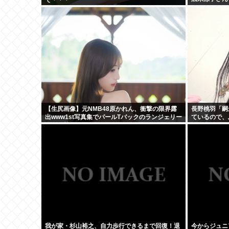
【生尻画像】元NMB48原かれん、衝撃の限界露
長野桃羽「嗣
出www1st写真集でパールTバックのランジェリー
ているので、
姿を解禁！！！
た存在になり
我が家・杉山裕之、自力歩行できるまで回復！退
今からジュニ