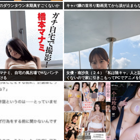
のダウンタウン末期臭すごくないか
キャバ嬢の首吊り動画見てから涙が止まら
マナミ、自宅の風呂場でHなパンテ
女優・南沙良（２４）「私は陰キャ。人と
ける
くないので家に引きこもってPCでアニメを
いたい」