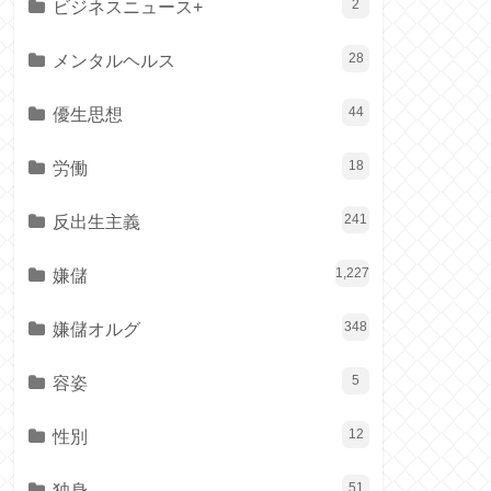
ビジネスニュース+
2
メンタルヘルス
28
優生思想
44
労働
18
反出生主義
241
嫌儲
1,227
嫌儲オルグ
348
容姿
5
性別
12
独身
51