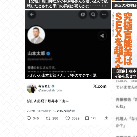
【悲報】島田紳助が小林麻耶さんを追い込んで破
最近の水曜日
壊したとされる手口の詳細が明らかに･･････！！
【画像】橋本
元れいわ山本太郎さん、ガチのマジで引退
ィ姿を見せつ