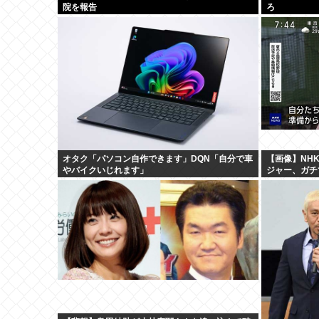
院を報告
ろ
オタク「パソコン自作できます」DQN「自分で車
【画像】NH
やバイクいじれます」
ジャー、ガチ