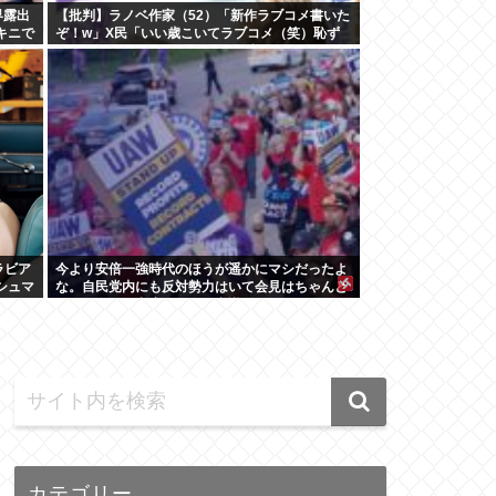
界露出
【批判】ラノベ作家（52）「新作ラブコメ書いた
キニで
ぞ！w」X民「いい歳こいてラブコメ（笑）恥ず
まと
かしくないの？」←やめたれwと話題に
ラビア
今より安倍一強時代のほうが遥かにマシだったよ
シュマ
な。自民党内にも反対勢力はいて会見はちゃんと
やり国会にも出席、僅かに常識もあった
カテゴリー