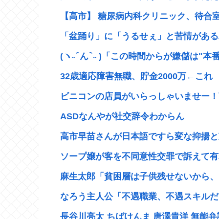
【高市】 糖尿病内科クリニック、待合室
「盆踊り」に「うるせぇ」と苦情がある為
(ヽ˶ ᷇ ん ᷆ ˵ )「この時間からが嫌儲は"本番"
32歳適応障害無職、貯金2000万←これ
ビニコンの店員がいらっしゃいませー！言
ASDなんやが社交辞令わからん
高市早苗さんが日本語ですら変な抑揚と芝
ソープ嬢が客を不同意性交罪で訴えて有罪
麻生太郎「貧困層は子供残せないから、い
なろう主人公「不遇職業、不遇スキルだけ
長谷川亮太 ちばけんま 唐澤貴洋 無能弁