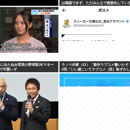
は確認できず、ただみんなで貧困化してい
だった
Kに出た仙台育英の野球部JKマネー
ラノベ作家（52）「新作ラブコメ書いたぞ
で可愛いぞ
X民「いい歳こいてラブコメ（笑）恥ずか
いの？」