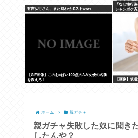
「なぜ性行為
有吉弘行さん、また匂わせポストwww
ジャンポケ斉
す？！」
【GIF画像】このお●ぱい100点のA.V女優の名前
【画像】坂道
を教えろ！
ホーム
親ガチャ
親ガチャ失敗した奴に聞き
したんや？