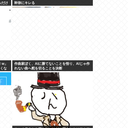
るだけ
幹弥にキレる
！w」
作曲家ぼく、AIに勝てないことを悟り、AIじゃ作
しくな
れない曲へ舵を切ることを決断