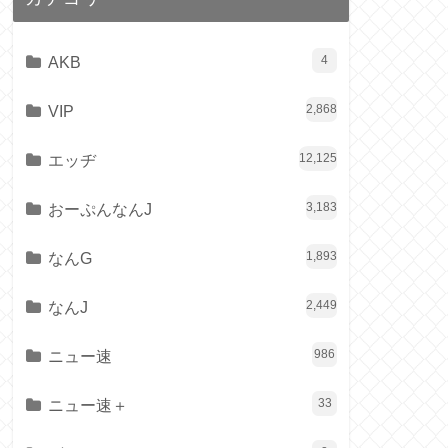
AKB
4
VIP
2,868
エッヂ
12,125
おーぷんなんJ
3,183
なんG
1,893
なんJ
2,449
ニュー速
986
ニュー速＋
33