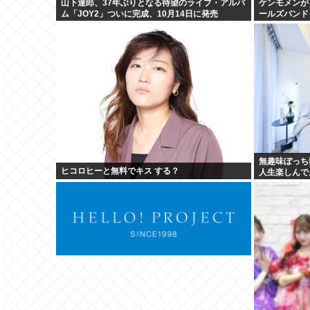
山下達郎、37年ぶりとなる待望のライブ・アルバ
ケンモメンが
ム「JOY2」ついに完成、10月14日に発売
ールズバンド
無趣味ぼっち
ヒコロヒーと無料でキス する？
人生楽しんで