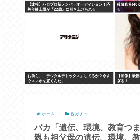
【速報】ハロプロ新メンバーオーディション！応
後藤真希(4
募年齢上限が『22歳』に引き上げられる
る
お前ら、「デジタルデトックス」してるか？今す
【画像】最新
ぐスマホを置くんだ。
ぎる！！
ホーム
親ガチャ
バカ「遺伝、環境、教育つ
親も祖父母の遺伝、環境、