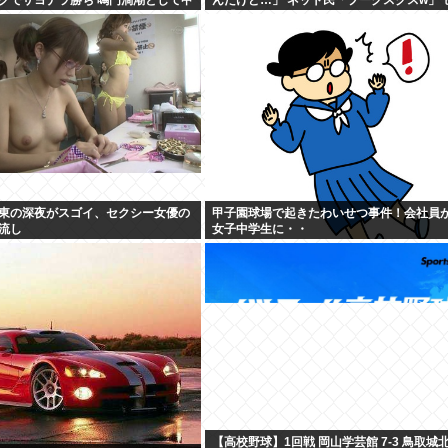
ン「…！？」
東の深夜がスゴイ、セクシー女優の
甲子園球場で起きたわいせつ事件！会社員が
流し
女子中学生に・・
【高校野球】1回戦 岡山学芸館 7-3 鳥取城北