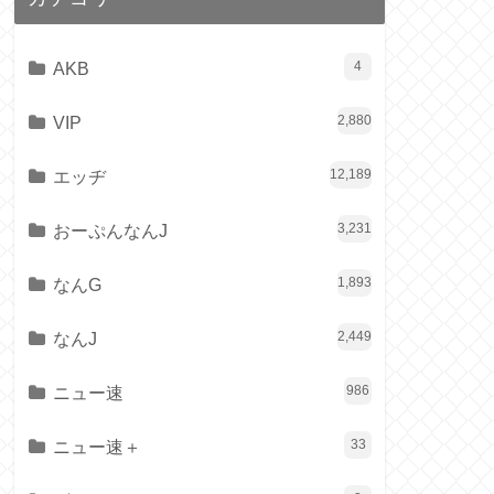
AKB
4
VIP
2,880
エッヂ
12,189
おーぷんなんJ
3,231
なんG
1,893
なんJ
2,449
ニュー速
986
ニュー速＋
33