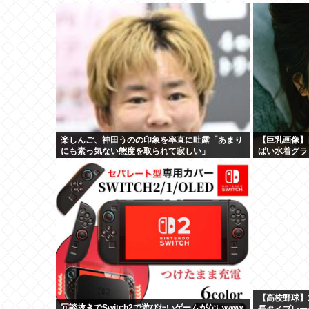
楽しんご、神田うのの印象を率直に吐露「あまり
【巨乳画像】
にも素っ気ない態度を取られて寂しい」
ぱい水着グラ
【高校野球】1
冗談抜きでSwitch2で遊びたいゲームがないwww
長タイブレー