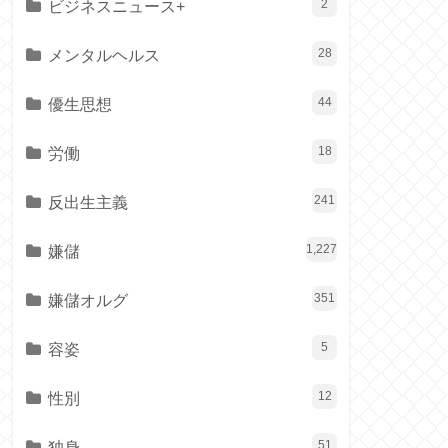
ビジネスニュース+
2
メンタルヘルス
28
優生思想
44
労働
18
反出生主義
241
嫌儲
1,227
嫌儲オルグ
351
容姿
5
性別
12
独身
51