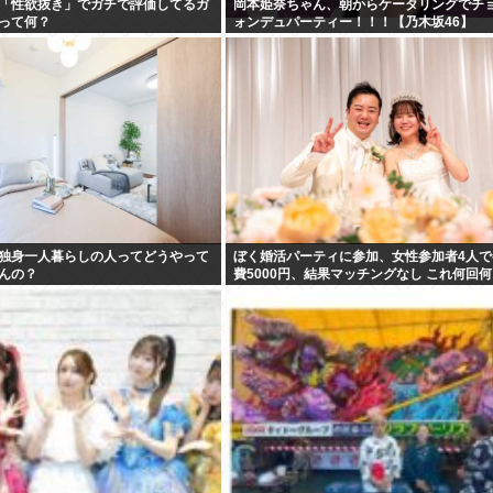
「性欲抜き」でガチで評価してるガ
岡本姫奈ちゃん、朝からケータリングでチ
って何？
ォンデュパーティー！！！【乃木坂46】
独身一人暮らしの人ってどうやって
ぼく婚活パーティに参加、女性参加者4人で
んの？
費5000円、結果マッチングなし これ何回
やしたら結婚できるんだろう…