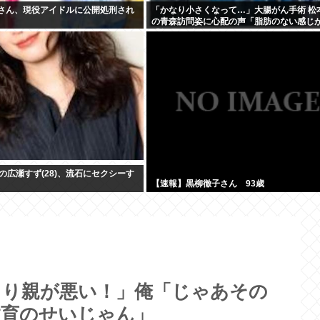
0)さん、現役アイドルに公開処刑され
「かなり小さくなって…」大腸がん手術 松
の青森訪問姿に心配の声「脂肪のない感じ
「無理せずに」
の広瀬すず(28)、流石にセクシーす
【速報】黒柳徹子さん 93歳
まり親が悪い！」俺「じゃあその
教育のせいじゃん」