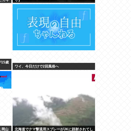
15歳
ワイ、今日だけで2回風俗へ
 岡山
北海道でクマ撃退用スプレーがJKに顔射されてし