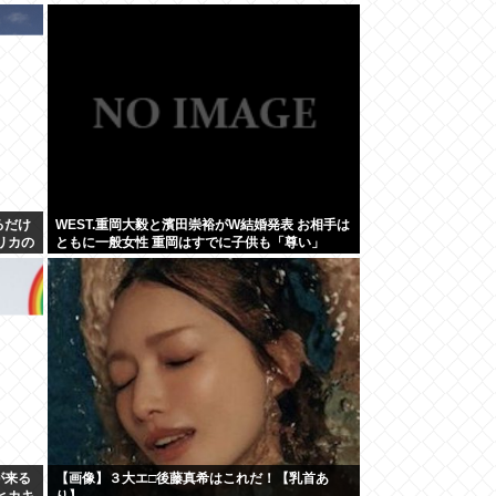
るだけ
WEST.重岡大毅と濱田崇裕がW結婚発表 お相手は
リカの
ともに一般女性 重岡はすでに子供も「尊い」
が来る
【画像】３大エ□後藤真希はこれだ！【乳首あ
ヒカキ
り】