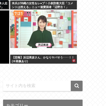
本人志
米兵が沖縄の女性をレ●プ！小泉防衛大臣「コメ
が」
ントは控える」ニュー速愛国者「辺野古！」
【悲報】浜辺美波さん、かなりヤバそう････！！
(※画像あり)
カテゴリー