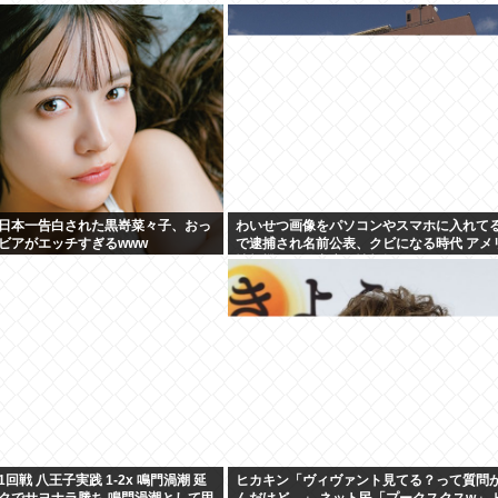
日本一告白された黒嵜菜々子、おっ
わいせつ画像をパソコンやスマホに入れて
ビアがエッチすぎるwww
で逮捕され名前公表、クビになる時代 アメ
情報機関が警察庁に情報提供
回戦 八王子実践 1-2x 鳴門渦潮 延
ヒカキン「ヴィヴァント見てる？って質問
クでサヨナラ勝ち 鳴門渦潮として甲
んだけど…」 ネット民「プークスクスw」 