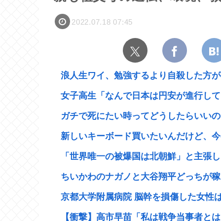
2022.07.18 07:45
浪人生ワイ、勉強するより自殺した方が
女子高生「なんで日本は円安が進行してる
ガチで死にたい時ってどうしたらいいの
新しいキーボード買いたいんだけど、今の
「世界唯一の被爆国は北朝鮮」と主張し、
ちいかわのナガノと大谷翔平どっちが稼
京都大学附属病院 脳幹を損傷した女性は
【衝撃】高市早苗「私は戦争当事者とはい