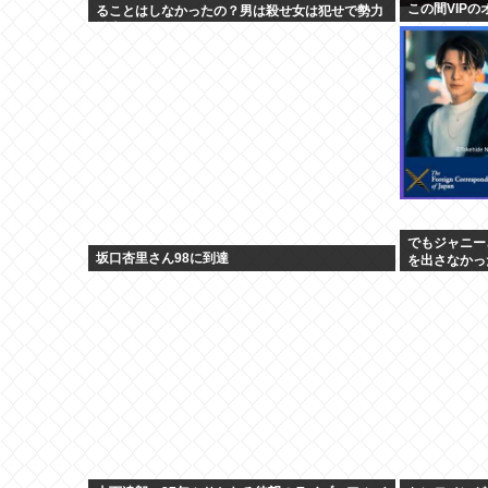
この間VIP
ることはしなかったの？男は殺せ女は犯せで勢力
拡大しただけ？
でもジャニー
坂口杏里さん98に到達
を出さなかっ