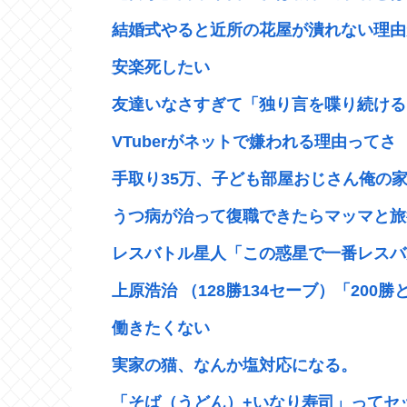
結婚式やると近所の花屋が潰れない理由が
安楽死したい
友達いなさすぎて「独り言を喋り続けるイ
VTuberがネットで嫌われる理由ってさ
手取り35万、子ども部屋おじさん俺の家
うつ病が治って復職できたらマッマと旅
レスバトル星人「この惑星で一番レスバが
上原浩治 （128勝134セーブ）「200勝と比
働きたくない
実家の猫、なんか塩対応になる。
「そば（うどん）+いなり寿司」ってセッ