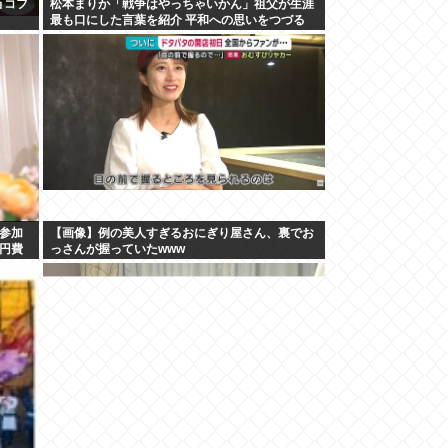
ョコフ
松本まりか「戦争はやっちゃいかん」祖父が生涯
最も口にした言葉を紹介 平和への思いをつづる
参加
【画像】例の美人すぎるおにぎり屋さん、裏でお
何円費
っさんが握っていたwww