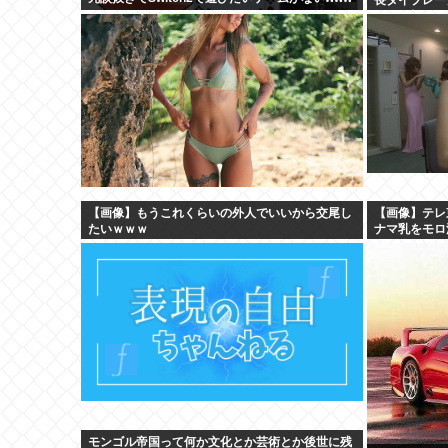
子園1勝
【画像】もうこれくらいの外人でいいから交尾し
【画像】テレ
たいｗｗｗ
ナマ乳をモロ
モンゴル帝国って何か文化とか芸術とか後世に残