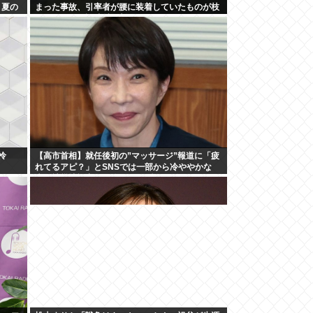
、夏の
まった事故、引率者が腰に装着していたものが枝
に引っかかり誤噴射と判明
怜
【高市首相】就任後初の”マッサージ”報道に「疲
れてるアピ？」とSNSでは一部から冷ややかな
声…被災地視察”PV動画”から続く不信