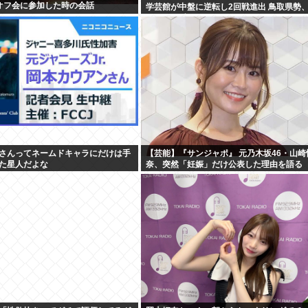
のオフ会に参加した時の会話
学芸館が中盤に逆転し2回戦進出 鳥取県勢
甲子園11連敗
さんってネームドキャラにだけは手
【芸能】『サンジャポ』 元乃木坂46・山崎
た星人だよな
奈、突然「妊娠」だけ公表した理由を語る