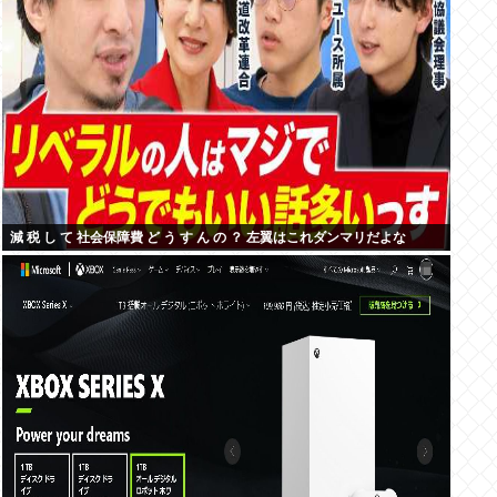
減 税 し て 社会保障費 ど う す ん の ？ 左翼はこれダンマリだよな