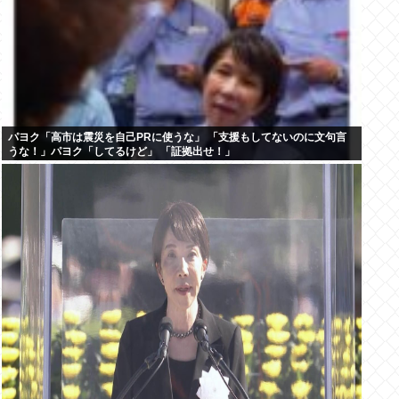
パヨク「高市は震災を自己PRに使うな」 「支援もしてないのに文句言
うな！」パヨク「してるけど」 「証拠出せ！」