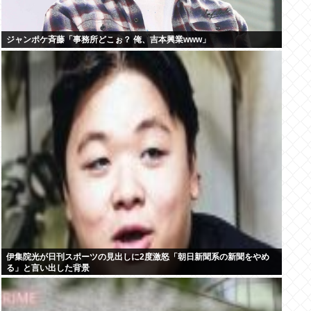
ジャンポケ斉藤「事務所どこぉ？ 俺、吉本興業www」
伊集院光が日刊スポーツの見出しに2度激怒「朝日新聞系の新聞をやめ
る」と言い出した背景