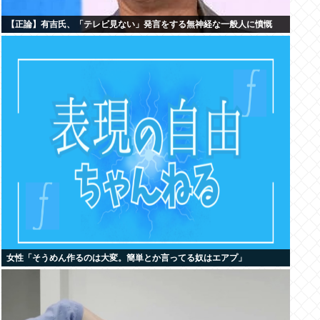
【正論】有吉氏、「テレビ見ない」発言をする無神経な一般人に憤慨
女性「そうめん作るのは大変。簡単とか言ってる奴はエアプ」