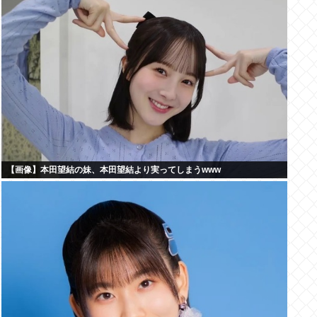
【画像】本田望結の妹、本田望結より実ってしまうwww