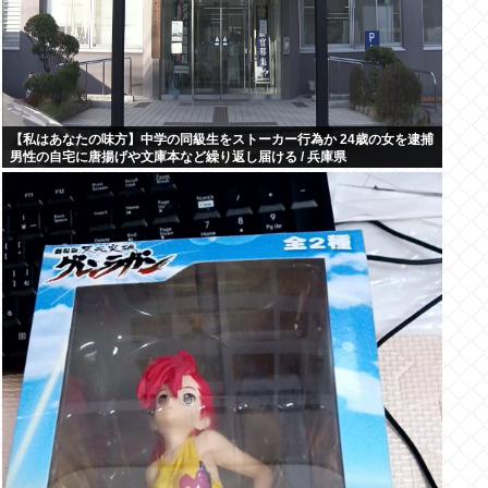
【私はあなたの味方】中学の同級生をストーカー行為か 24歳の女を逮捕
男性の自宅に唐揚げや文庫本など繰り返し届ける / 兵庫県