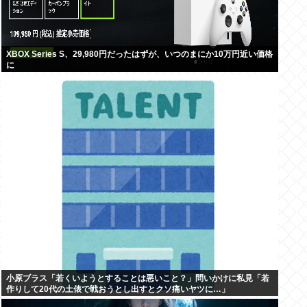
XBOX Series S、29,980円だったはずが、いつのまにか10万円近い価格
に
小原ブラス「若くいようとすることは悪いこと？」問いかけに私見「若
作りして20代の土俵で戦おうとし出すとクソ痛いヤツに…」