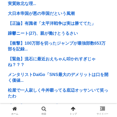
実質敗北な理...
大日本帝国が悪の帝国だという風潮
【正論】有識者「太平洋戦争は実は勝ててた」
躁鬱ニート(27)、親が働けとうるさい
【衝撃】100万部を切ったジャンプが最強部数653万
部を記録...
【緊急】流石に最近おえちゃん叩かれすぎじゃ
ね？？？
メンタリストDaiGo「SNS最大のデメリットは口を開
く価値...
松屋で一人寂しく牛丼啜ってる底辺オッサンいて笑っ
たわ
【画像】アトリエファン「アトリエはエ口いゲームじ
ゃない！ライ...
ホーム
検索
トップ
サイドバー