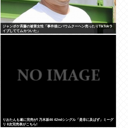
ジャンポケ斉藤の被害女性「事件後にバウムクーヘン売ったりTikTokラ
イブしててムカついた」
りおたんも遂に完売が! 乃木坂46 42ndシングル「是非に及ばず」ミーグ
リ 8次完売表がこちら!