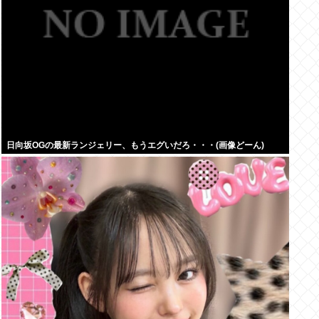
日向坂OGの最新ランジェリー、もうエグいだろ・・・(画像どーん)