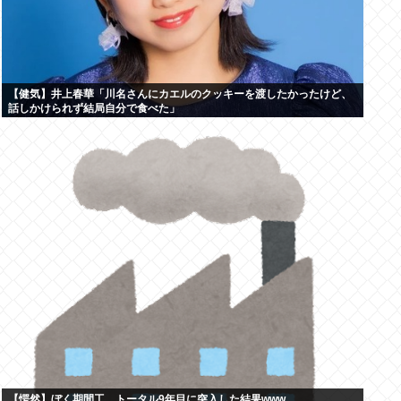
【健気】井上春華「川名さんにカエルのクッキーを渡したかったけど、
話しかけられず結局自分で食べた」
【愕然】ぼく期間工、トータル9年目に突入した結果www