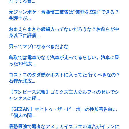
打ってる台...
元ジャンポケ・斉藤慎二被告は”無罪を立証”できる？
弁護士が...
おまえらまさか銀歯入ってないだろうな？お前らが中
身以下に評価...
男ってマゾになるべきだよな
鳥取では電車でなく汽車が走ってるらしい。汽車に乗
った10代女...
コストコのタダ券がポストに入ってた 行くべきなの？
石狩か北広...
【ワンピース悲報】ゴミクズ主人公ルフィのせいでシ
ャンクスに続...
【GEZAN】マヒトゥ・ザ・ピーポーの性加害告白…
「個人の問...
最恐最強で覇者なアメリカイスラエル連合がイランに