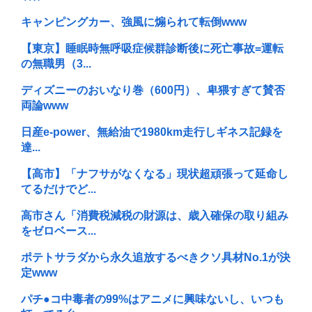
キャンピングカー、強風に煽られて転倒www
【東京】睡眠時無呼吸症候群診断後に死亡事故=運転
の無職男（3...
ディズニーのおいなり巻（600円）、卑猥すぎて賛否
両論www
日産e-power、無給油で1980km走行しギネス記録を
達...
【高市】「ナフサがなくなる」現状超頑張って延命し
てるだけでど...
高市さん「消費税減税の財源は、歳入確保の取り組み
をゼロベース...
ポテトサラダから永久追放するべきクソ具材No.1が決
定www
パチ●コ中毒者の99%はアニメに興味ないし、いつも