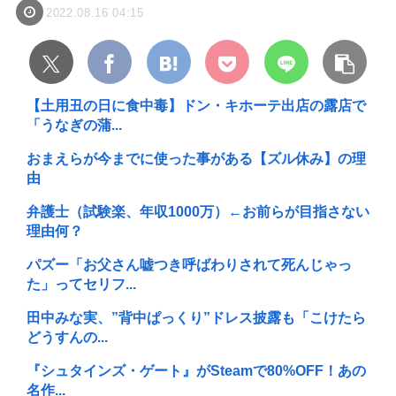
2022.08.16 04:15
【土用丑の日に食中毒】ドン・キホーテ出店の露店で
「うなぎの蒲...
おまえらが今までに使った事がある【ズル休み】の理
由
弁護士（試験楽、年収1000万）←お前らが目指さない
理由何？
パズー「お父さん嘘つき呼ばわりされて死んじゃっ
た」ってセリフ...
田中みな実、”背中ぱっくり”ドレス披露も「こけたら
どうすんの...
『シュタインズ・ゲート』がSteamで80%OFF！あの
名作...