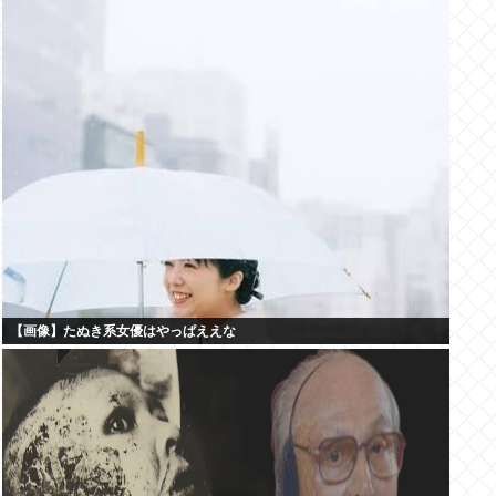
【画像】たぬき系女優はやっぱええな