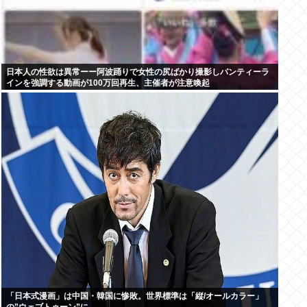
日本人の性欲は異常ーー阿波踊りで女性の尻ばかり撮影しパンティーラ
インを強調する動画が100万回再生、主催者が注意喚起
「日本式漫画」は中国・韓国に惨敗。世界標準は「縦/オールカラー」