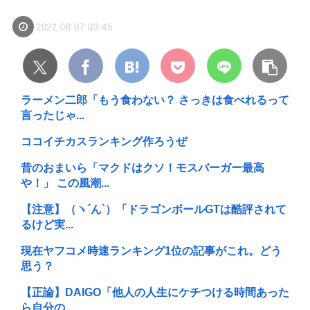
2022.08.07 03:45
ラーメン二郎「もう食わない？ さっきは食べれるって
言ったじゃ...
ココイチカスランキング作ろうぜ
昔のおまいら「マクドはクソ！モスバーガー最高
や！」 この風潮...
【注意】（ヽ´ん`）「ドラゴンボールGTは酷評されて
るけど実...
現在ヤフコメ時速ランキング1位の記事がこれ。どう
思う？
【正論】DAIGO「他人の人生にケチつける時間あった
ら自分の...