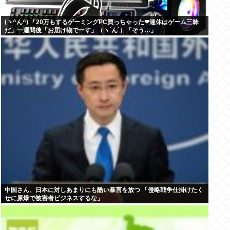
(ヽ^ん^) 「20万もするゲーミングPC買っちゃった❤連休はゲーム三昧
だ」一週間後「お届け物でーす」（ヽ´ん`）「そう…」
中国さん、日本に対しあまりにも酷い暴言を放つ 「侵略戦争仕掛けたく
せに原爆で被害者ビジネスするな」