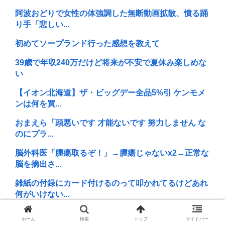
阿波おどりで女性の体強調した無断動画拡散、憤る踊
り手「悲しい...
初めてソープランド行った感想を教えて
39歳で年収240万だけど将来が不安で夏休み楽しめな
い
【イオン北海道】ザ・ビッグデー全品5%引 ケンモメ
ンは何を買...
おまえら「頭悪いです 才能ないです 努力しません な
のにプラ...
脳外科医「腫瘍取るぞ！」→腫瘍じゃないx2→正常な
脳を摘出さ...
雑紙の付録にカード付けるのって叩かれてるけどあれ
何がいけない...
【画像】高市早苗、広島平和記念式典当日の被爆者と
ホーム
検索
トップ
サイドバー
の面会を早急...