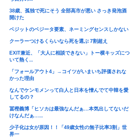
38歳、孤独で死にそう 全部高市が悪い さっき発泡酒
開けた
ベジットのベジータ要素、ネーミングセンスしかない
クーラーつけるくらいなら死を選ぶ 7割超え
EXIT兼近、「大人に相談できない」トー横キッズにつ
いて熱く...
「フォールアウト4」→コイツがいまいち評価されな
かった理由
なんでケンモメンって白人と日本を憎んでて中韓を愛
してるの？
冨樫義博「ヒソカは最強なんだぁ…本気出してないだ
けなんだぁ…...
少子化は女が原因！！「49歳女性の無子比率3割」世
界一