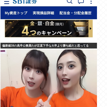
偏差値38の高卒公務員たが正直下手な大卒より勝ち組だと思ってる