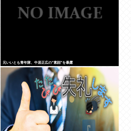
元いいとも青年隊、中居正広の”素顔”を暴露