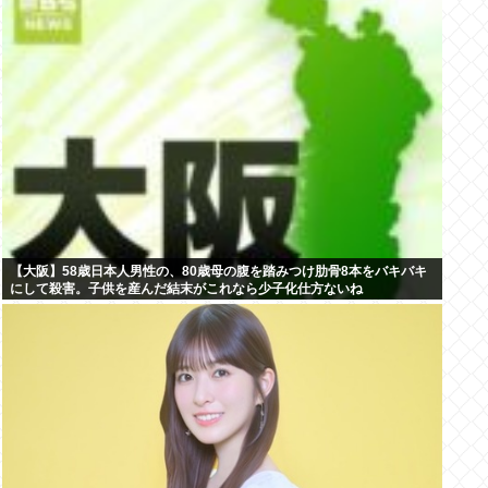
【大阪】58歳日本人男性の、80歳母の腹を踏みつけ肋骨8本をバキバキ
にして殺害。子供を産んだ結末がこれなら少子化仕方ないね