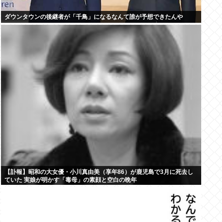
ダウンタウンの後継者が「千鳥」になるなんて誰が予想できたんや
【訃報】昭和の大女優・小川真由美（享年86）が鹿児島で3月に死去し
ていた 実娘が明かす「毒母」の素顔と空白の晩年