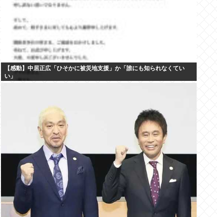
【感動】中居正広「ひそかに被災地支援」か「誰にも知られなくてい
い」