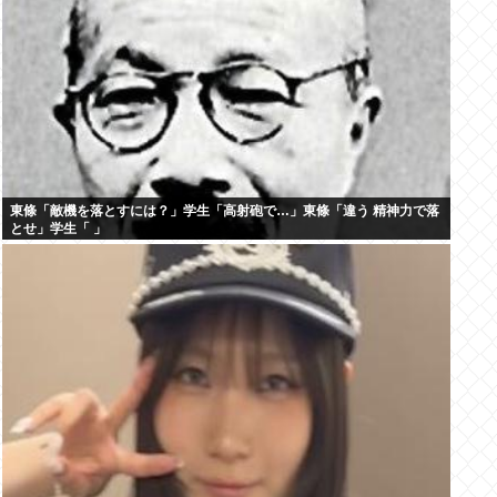
東條「敵機を落とすには？」学生「高射砲で…」東條「違う 精神力で落
とせ」学生「 」