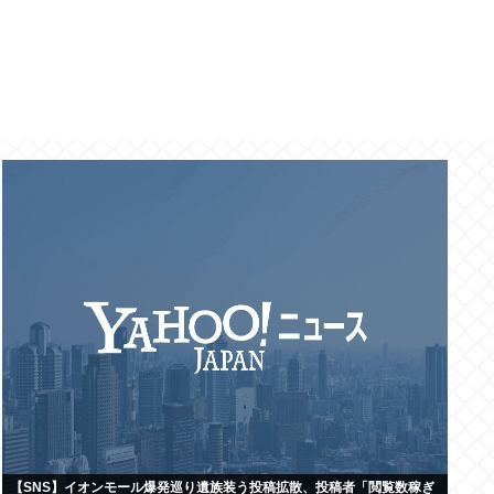
【SNS】イオンモール爆発巡り遺族装う投稿拡散、投稿者「閲覧数稼ぎ