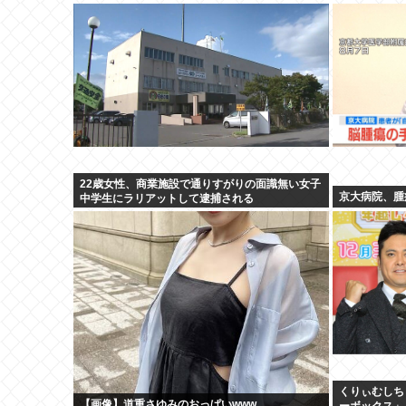
22歳女性、商業施設で通りすがりの面識無い女子
京大病院、腫
中学生にラリアットして逮捕される
くりぃむしち
【画像】道重さゆみのおっぱいwww
ーボックス」