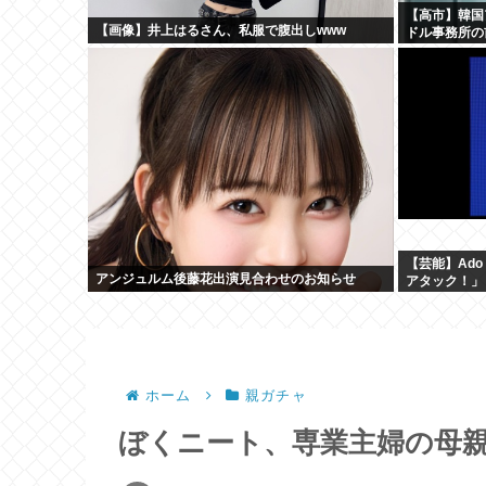
【高市】韓国
【画像】井上はるさん、私服で腹出しwww
ドル事務所の
【芸能】Ad
アンジュルム後藤花出演見合わせのお知らせ
アタック！」 
ホーム
親ガチャ
ぼくニート、専業主婦の母