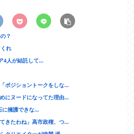
いの？
てくれ
ア4人が結託して...
ポジショントークをしな...
にヌードになってた理由...
石に擁護できな...
きたわね」高市政権、つ...