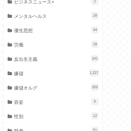
ビジネスニュース+
2
メンタルヘルス
28
優生思想
44
労働
18
反出生主義
241
嫌儲
1,227
嫌儲オルグ
350
容姿
5
性別
12
独身
51