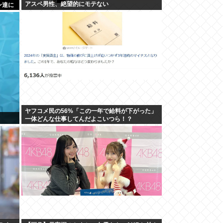
アスペ男性、絶望的にモテない
ン達に
ヤフコメ民の56%「この一年で給料が下がった」
一体どんな仕事してんだよこいつら！？