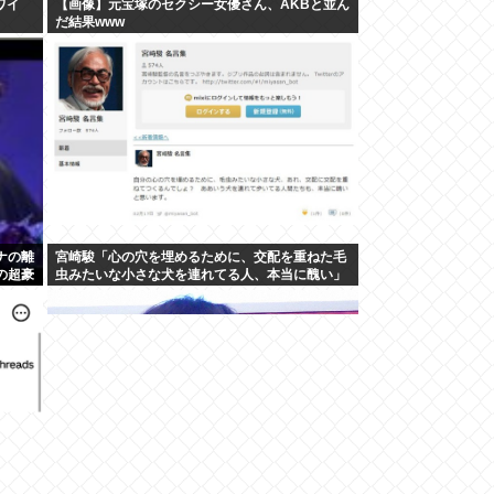
ワイ
【画像】元宝塚のセクシー女優さん、AKBと並ん
だ結果www
ナの離
宮崎駿「心の穴を埋めるために、交配を重ねた毛
の超豪
虫みたいな小さな犬を連れてる人、本当に醜い」
←これどう思う？