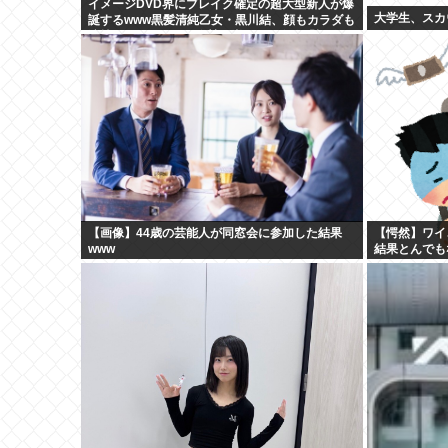
イメージDVD界にブレイク確定の超大型新人が爆
大学生、スカ
誕するwww黒髪清純乙女・黒川結、顔もカラダも
演技もIVファンから絶賛の嵐！！処女作「初結」
の動画＆画像まとめ！！
【画像】44歳の芸能人が同窓会に参加した結果
【愕然】ワイ
www
結果とんでも