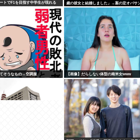
じルートでF1を目指す中学生が現れる
歳の彼女と結婚しました」→案の定オバサ
見つかり炎上
てそうなもの→空調服
【画像】だらしない体型の南米女www