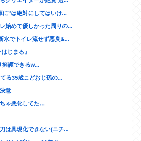
クリエイターが絶賛 過...
に”は絶対にしてはいけ...
始めて優しかった周りの...
水でトイレ流せず悪臭&...
ンはじまる』
リ擁護できるw...
る35歳こどおじ孫の...
決意
ちゃ悪化してた…
は具現化できない(ニチ...