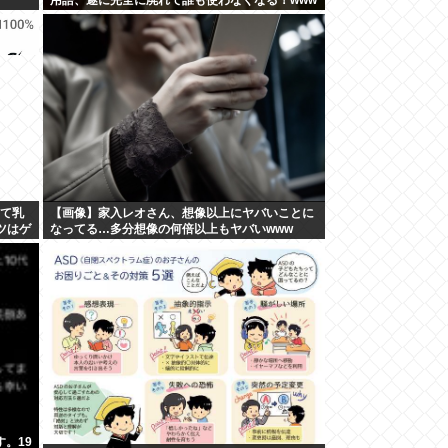
せて乳
【画像】家入レオさん、想像以上にヤバいことに
ツはゲ
なってる…多分想像の何倍以上もヤバいwww
。19