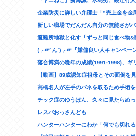
『ヤニねこ』新海誠、水島努、綾辻行人ら
企業防災に詳しい弁護士「”売上金を金庫
新しい職場でだんだん自分の無能さがバレ
避難所地獄と化す「ずっと同じ食べ物&断
(╭☞´ん`)╭☞『嫌儲良い人キャンペー
落合博満の晩年の成績(1991-1998)、ギ
【動画】89歳認知症祖母とその面倒を見て
高橋名人が左手のバネを取るため手術を
チック症のゆうぽん、久々に見たらめっ
レスバおっさんども
ハンターハンターにわか「何でも切れる刀