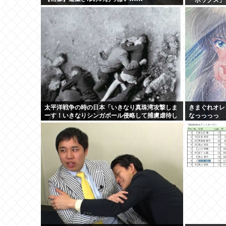
を発表
太平洋戦争の時の日本「いきなり真珠湾攻撃しま
きまぐれオレ
ーす！いきなりシンガポール侵略して捕虜虐待し
なっっっっ
まーす！」