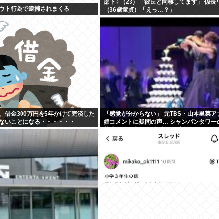
部下♀（23）「彼氏と同棲してます」 係長
ウト行為で逮捕されまくる
（36歳童貞）「えっ…？」
、借金300万円を5年かけて完済した
「感覚が分からない」 元TBS・山本里菜ア
ないことになる・・・・・・
婚コメントに疑問の声… シャンパンタワー
華式も結婚生活は4年半で終止符