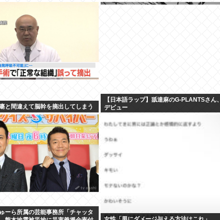
【日本語ラップ】舐達麻のG-PLANTSさん
瘍と間違えて脳幹を摘出してしまう
デビュー
ゅーら所属の芸能事務所「チャッタ
女性「男にダメージ与える方法はこれ」
、熊本地震被災地に災害義援金寄付