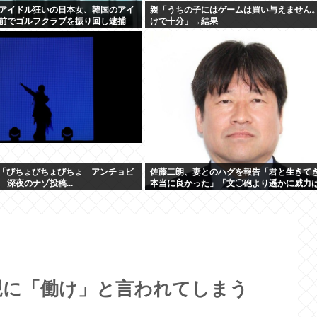
アイドル狂いの日本女、韓国のアイ
親「うちの子にはゲームは買い与えません
前でゴルフクラブを振り回し逮捕
けで十分」→結果
o「びちょびちょびちょ アンチョビ
佐藤二朗、妻とのハグを報告「君と生きて
深夜のナゾ投稿...
本当に良かった」「文〇砲より遥かに威力
が、僕のノロケ砲をお見舞いする」
親に「働け」と言われてしまう