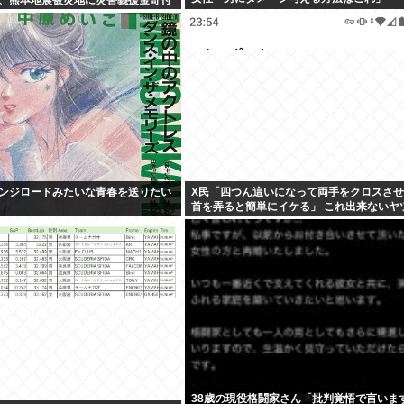
ンジロードみたいな青春を送りたい
X民「四つん這いになって両手をクロスさ
首を弄ると簡単にイケる」 これ出来ないヤ
イ
38歳の現役格闘家さん「批判覚悟で言います