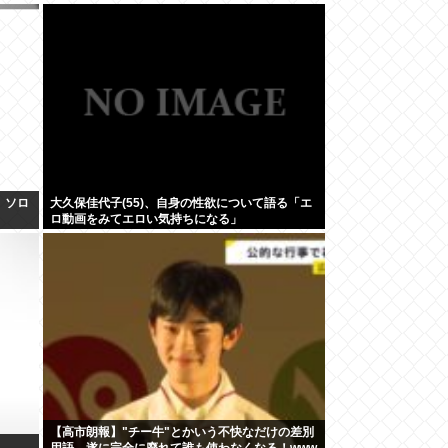
、ソロ
大久保佳代子(55)、自身の性欲について語る「エ
ロ動画をみてエロい気持ちになる」
【高市朗報】"チー牛"とかいう不快なだけの差別
用語、遂に完全に廃れて誰も使わなくなる！www