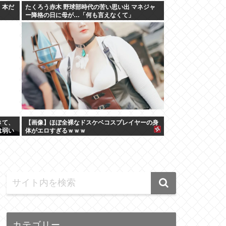
。本だ
たくろう赤木 野球部時代の苦い思い出 マネジャ
ー降格の日に母が…「何も言えなくて」
きて、
【画像】ほぼ全裸なドスケベコスプレイヤーの身
は弱い
体がエロすぎるｗｗｗ
カテゴリー