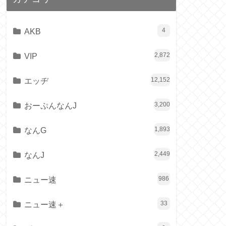
AKB
4
VIP
2,872
エッヂ
12,152
おーぷんなんJ
3,200
なんG
1,893
なんJ
2,449
ニュー速
986
ニュー速＋
33