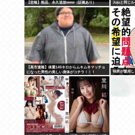
【悲報】粗品、永久追放www（証拠あり）
Jujuと同
【高市速報】体重140キロからムキムキマッチョ
弱男が愛用し
になった男性の美しい身体がコチラ！！！