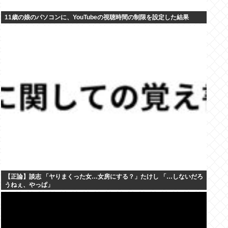
11歳の娘のパソコンに、YouTubeの視聴時間の制限を設定した結果
【正論】談志 「ヤりまくった女…女房にする？」たけし 「…しないだろ
うねぇ、やっぱ」