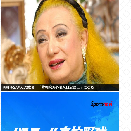
美輪明宏さんの戒名、「紫雲院芳心唱永日宏居士」になる