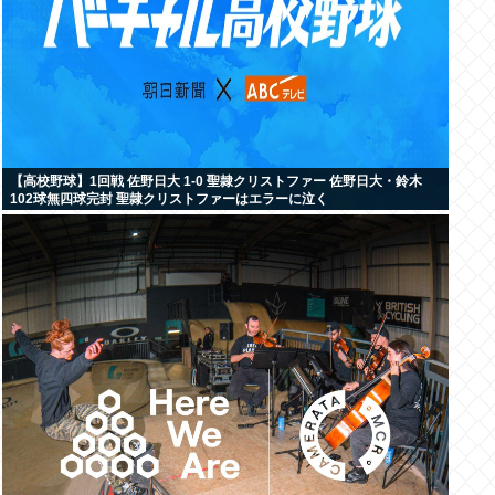
【高校野球】1回戦 佐野日大 1-0 聖隷クリストファー 佐野日大・鈴木
102球無四球完封 聖隷クリストファーはエラーに泣く