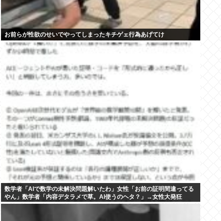
お前らが性欲のせいでやってしまったキチゲェ行為あげてけ
数学者「AIで数学の未解決問題解いたわ」女性「お前の証明間違ってる
やん」数学者「内容デタラメで草。AI使うのヘタ？」→女性大発狂