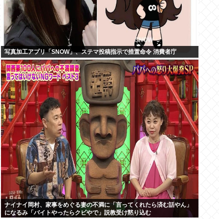
写真加工アプリ「SNOW」、ステマ投稿指示で措置命令 消費者庁
ナイナイ岡村、家事をめぐる妻の不満に「言ってくれたら済む話やん」
になるみ「バイトやったらクビやで」説教受け黙り込む