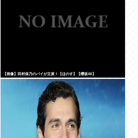
【画像】田村保乃のパイが立派！【ほのす】【櫻坂46】