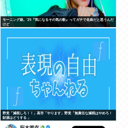
モーニング娘。'25『気になるその気の歌』ってガチで名曲だと思うんだ
けど
野党「減税しろ！！」高市「やります」野党「無責任な減税はやめろ！
財源はどうする 」