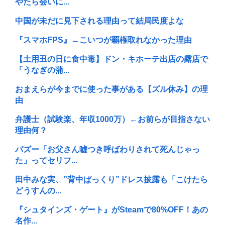
やたら会いに...
中国が未だに見下される理由って結局民度よな
『スマホFPS』←こいつが覇権取れなかった理由
【土用丑の日に食中毒】ドン・キホーテ出店の露店で
「うなぎの蒲...
おまえらが今までに使った事がある【ズル休み】の理
由
弁護士（試験楽、年収1000万）←お前らが目指さない
理由何？
パズー「お父さん嘘つき呼ばわりされて死んじゃっ
た」ってセリフ...
田中みな実、”背中ぱっくり”ドレス披露も「こけたら
どうすんの...
『シュタインズ・ゲート』がSteamで80%OFF！あの
名作...