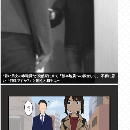
“若い男女の市職員”が突然家に来て「熊本地震への募金して」 不審に思
い「何課ですか?」と問うと相手は⋯