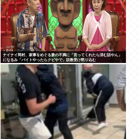
ナイナイ岡村、家事をめぐる妻の不満に「言ってくれたら済む話やん」
になるみ「バイトやったらクビやで」説教受け黙り込む