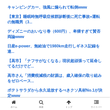
キャンピングカー、強風に煽られて転倒www
【東京】睡眠時無呼吸症候群診断後に死亡事故=運転
の無職男（3...
ディズニーのおいなり巻（600円）、卑猥すぎて賛否
両論www
日産e-power、無給油で1980km走行しギネス記録を
達...
【高市】「ナフサがなくなる」現状超頑張って延命し
てるだけでど...
高市さん「消費税減税の財源は、歳入確保の取り組み
をゼロベース...
ポテトサラダから永久追放するべきクソ具材No.1が決
定www
パチ●コ中毒者の99%はアニメに興味ないし、いつも
ホーム
検索
トップ
サイドバー