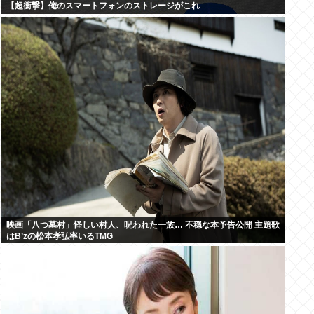
【超衝撃】俺のスマートフォンのストレージがこれ
映画「八つ墓村」怪しい村人、呪われた一族… 不穏な本予告公開 主題歌
はB’zの松本孝弘率いるTMG