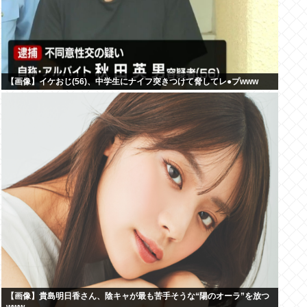
【画像】イケおじ(56)、中学生にナイフ突きつけて脅してレ●プwww
【画像】貴島明日香さん、陰キャが最も苦手そうな“陽のオーラ”を放つ