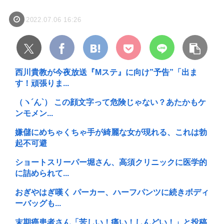
2022.07.06 16:26
西川貴教が今夜放送『Mステ』に向け”予告”「出ま
す！頑張りま...
（ヽ´ん`） この顔文字って危険じゃない？あたかもケ
ンモメン...
嫌儲にめちゃくちゃ手が綺麗な女が現れる、これは勃
起不可避
ショートスリーパー堀さん、高須クリニックに医学的
に詰められて...
おぎやはぎ嘆く パーカー、ハーフパンツに続きボディ
ーバッグも...
末期癌患者さん「苦しい！痛い！しんどい！」と投稿