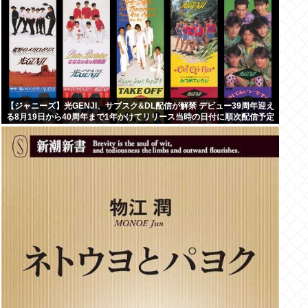
【ジャニーズ】光GENJI、サブスク&DL配信が解禁 デビュー39周年迎え
る8月19日から40周年まで1年かけてリリース当時の日付に順次配信予定