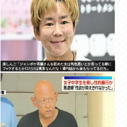
楽しんご「ジャンポケ斉藤さんを貶めた女は気色悪いとか言ってる癖に
フ●ラするとか口だけは素直なんだな！週刊誌から金もらってるだろ」