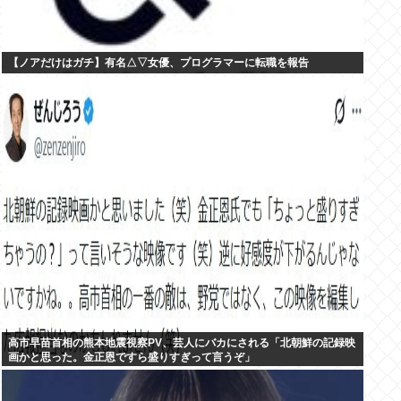
【ノアだけはガチ】有名△▽女優、プログラマーに転職を報告
高市早苗首相の熊本地震視察PV、芸人にバカにされる「北朝鮮の記録映
画かと思った。金正恩ですら盛りすぎって言うぞ」