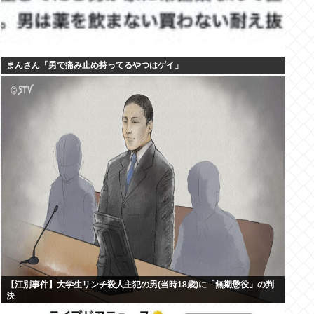
まんさん「男で痛み止め持ってるやつはゲイ」
【江別事件】大学生リンチ殺人主犯の男(当時18歳)に「無期懲役」の判
決