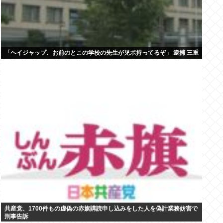
「ヘイジャップ、お前のとこの学校の先生が児ポ持ってるぞ」 逮捕 三重
共産党、1700件もの虚偽の赤旗購読申し込みをした人を偽計業務妨害で
刑事告訴