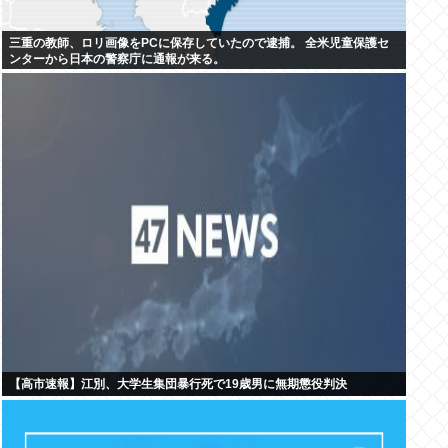
三重の教師、ロリ画像をPCに保存していたので逮捕。 全米児童保護セ
ンターから日本の警察庁に通報が来る。
【高市速報】江別、大学生集団暴行死で19歳男に無期懲役判決