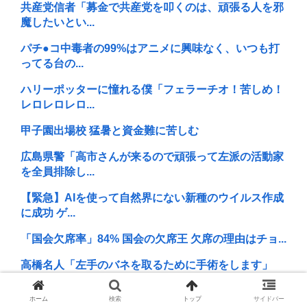
共産党信者「募金で共産党を叩くのは、頑張る人を邪
魔したいとい...
パチ●コ中毒者の99%はアニメに興味なく、いつも打
ってる台の...
ハリーポッターに憧れる僕「フェラーチオ！苦しめ！
レロレロレロ...
甲子園出場校 猛暑と資金難に苦しむ
広島県警「高市さんが来るので頑張って左派の活動家
を全員排除し...
【緊急】AIを使って自然界にない新種のウイルス作成
に成功 ゲ...
「国会欠席率」84% 国会の欠席王 欠席の理由はチョ...
高橋名人「左手のバネを取るために手術をします」
昼夜←このシステムそろそろアプデすべきよな
ホーム
検索
トップ
サイドバー