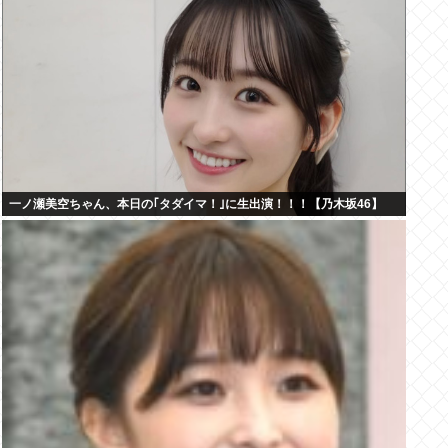
一ノ瀬美空ちゃん、本日の｢タダイマ！｣に生出演！！！【乃木坂46】