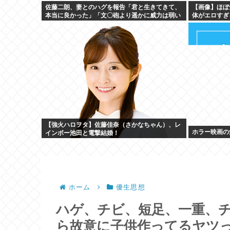
佐藤二朗、妻とのハグを報告「君と生きてきて、
【画像】ほぼ
本当に良かった」「文〇砲より遥かに威力は弱い
体がエロすぎ
が、僕のノロケ砲をお見舞いする」
【強火ハロヲタ】佐藤佳奈（さかなちゃん）、レ
ホラー映画の
インボー池田と電撃結婚！
ホーム
優生思想
ハゲ、チビ、短足、一重、チ
ら故意に子供作ってるヤツ