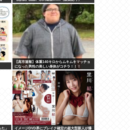
【高市速報】体重140キロからムキムキマッチョ
になった男性の美しい身体がコチラ！！！
った」
イメージDVD界にブレイク確定の超大型新人が爆