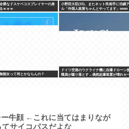
全裸なドスケベコスプレイヤーの身
小野田大臣(35)、またネット民相手に功績
るｗｗｗ
ル「外国人政策ちゃんとやってます」www
ドイツ空港のウクライナ機に自爆ドローン
無能女って何とかならんの？
職員が蹴り落とす→偶然起爆装置が壊れセ
ー牛顔 ←これに当てはまりなが
ってサイコパスだよな