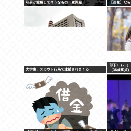
弱男が愛用してそうなもの→空調服
【画像】だら
部下♀（23
大学生、スカウト行為で逮捕されまくる
（36歳童貞