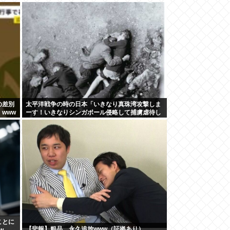
の差別
太平洋戦争の時の日本「いきなり真珠湾攻撃しま
www
ーす！いきなりシンガポール侵略して捕虜虐待し
まーす！」
ことに
【悲報】粗品、永久追放www（証拠あり）
w