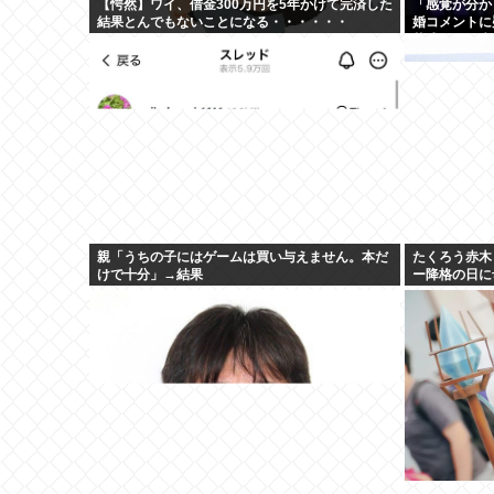
【愕然】ワイ、借金300万円を5年かけて完済した
「感覚が分か
結果とんでもないことになる・・・・・・
婚コメントに
華式も結婚生
親「うちの子にはゲームは買い与えません。本だ
たくろう赤木
けで十分」→結果
ー降格の日に