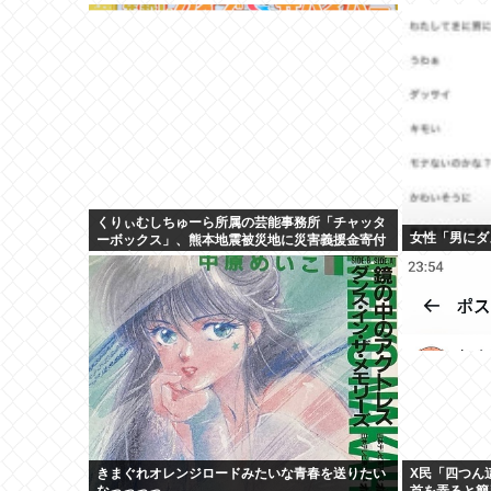
くりぃむしちゅーら所属の芸能事務所「チャッタ
女性「男にダ
ーボックス」、熊本地震被災地に災害義援金寄付
を発表
きまぐれオレンジロードみたいな青春を送りたい
X民「四つん
なっっっっ
首を弄ると簡