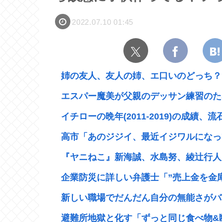
2022.07.10 01:45
姉の友人、友人の姉、エ口いのどっち？
エスパー魔美が父親のデッサン練習のため
イチローの晩年(2011-2019)の成績、流
高市「あのジジイ、最近イジワルになって
『ヤニねこ』新海誠、水島努、綾辻行人ら
企業防災に詳しい弁護士「”売上金を金庫
新しい職場でだんだん自分の無能さがバレ
避難所地獄と化す「ずっと同じ食べ物&断