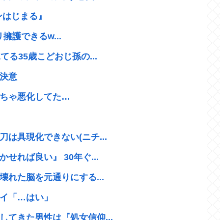
ンはじまる』
リ擁護できるw...
る35歳こどおじ孫の...
決意
ちゃ悪化してた…
は具現化できない(ニチ...
れば良い』 30年ぐ...
壊れた脳を元通りにする...
イ「…はい」
てきた男性は『処女信仰...