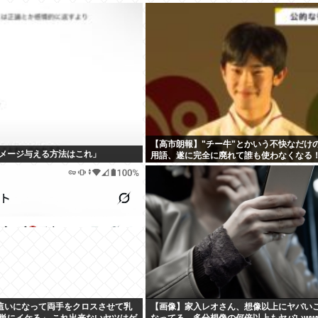
【高市朗報】"チー牛"とかいう不快なだけ
メージ与える方法はこれ」
用語、遂に完全に廃れて誰も使わなくなる！
這いになって両手をクロスさせて乳
【画像】家入レオさん、想像以上にヤバい
単にイケる」 これ出来ないヤツはゲ
なってる…多分想像の何倍以上もヤバいww