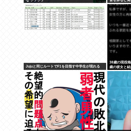
イ
38歳の現役
Jujuと同じルートでF1を目指す中学生が現れる
歳の彼女と結
見つかり炎上