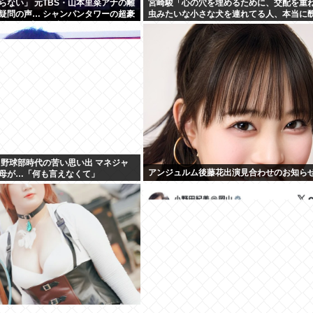
らない」 元TBS・山本里菜アナの離
宮崎駿「心の穴を埋めるために、交配を重
疑問の声… シャンパンタワーの超豪
虫みたいな小さな犬を連れてる人、本当に
活は4年半で終止符
←これどう思う？
 野球部時代の苦い思い出 マネジャ
アンジュルム後藤花出演見合わせのお知ら
母が…「何も言えなくて」