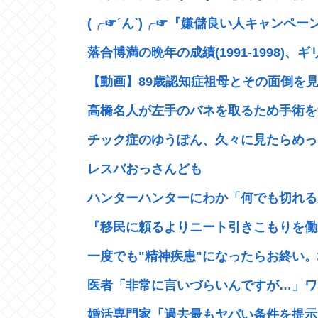
(╭☞´ん`)╭☞『嫌儲良い人キャンペー
落合博満の晩年の成績(1991-1998)、ギ
【動画】89歳認知症祖母とその面倒を見て
高橋名人が左手のバネを取るため手術を
チック症のゆうぽん、久々に見たらめっ
レスバおっさんども
ハンターハンターにわか「何でも切れる刀
『移民に頼るよりニート引きこもりを働かせ
一度でも"精神疾患"になったらお終い。
医者「非常に言いづらいんですが…」ワ
婚活専門家「過去最もヤバい条件を提示し