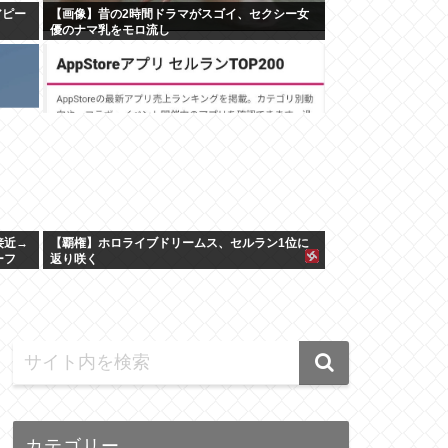
アピー
【画像】昔の2時間ドラマがスゴイ、セクシー女
優のナマ乳をモロ流し
接近→
【覇権】ホロライブドリームス、セルラン1位に
ーフ
返り咲く
WIWIWIWIWIWIWIWIWIWIWIWIWIWIWIWIWIWI
カテゴリー