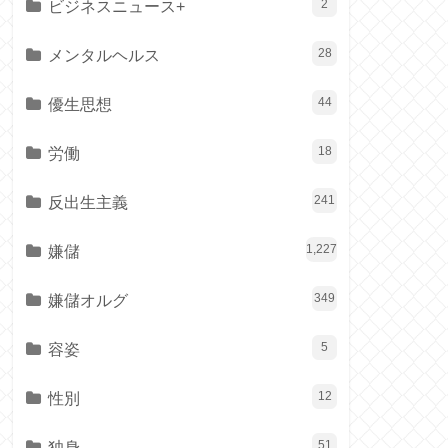
ビジネスニュース+
2
メンタルヘルス
28
優生思想
44
労働
18
反出生主義
241
嫌儲
1,227
嫌儲オルグ
349
容姿
5
性別
12
独身
51