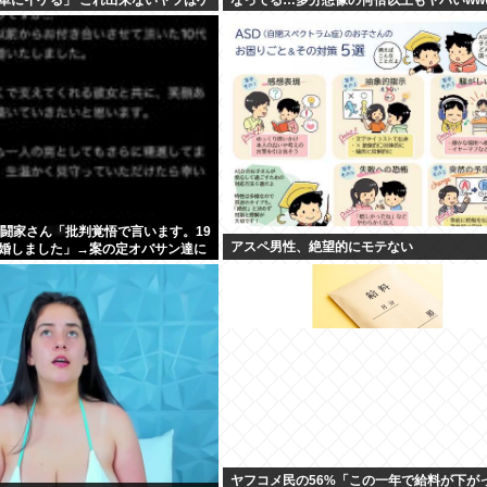
格闘家さん「批判覚悟で言います。19
アスペ男性、絶望的にモテない
婚しました」→案の定オバサン達に
ヤフコメ民の56%「この一年で給料が下が