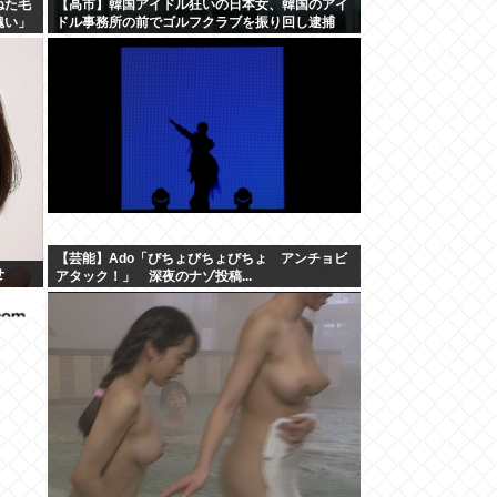
ねた毛
【高市】韓国アイドル狂いの日本女、韓国のアイ
醜い」
ドル事務所の前でゴルフクラブを振り回し逮捕
【芸能】Ado「びちょびちょびちょ アンチョビ
せ
アタック！」 深夜のナゾ投稿...