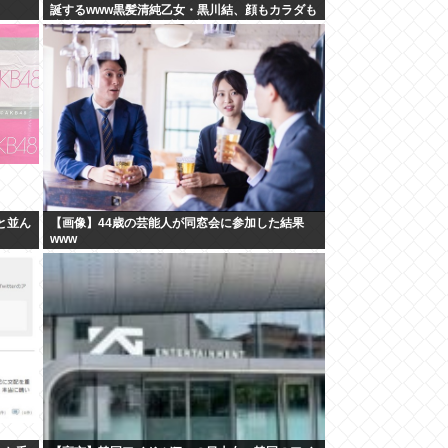
誕するwww黒髪清純乙女・黒川結、顔もカラダも
演技もIVファンから絶賛の嵐！！処女作「初結」
の動画＆画像まとめ！！
と並ん
【画像】44歳の芸能人が同窓会に参加した結果
www