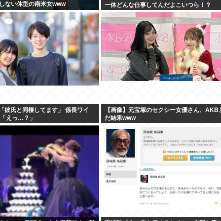
しない体型の南米女www
一体どんな仕事してんだよこいつら！？
）「彼氏と同棲してます」 係長ワイ
【画像】元宝塚のセクシー女優さん、AKB
）「えっ…？」
だ結果www