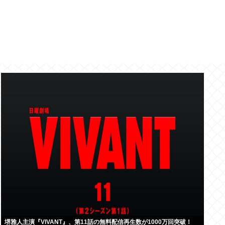
堺雅人主演『VIVANT』、第11話の無料配信再生数が1000万回突破！