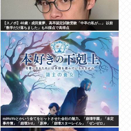
【スノボ】40歳・成田童夢、高卒認定試験受験「中卒の私が…」 以前
「数学だけ落ちました」もAI採点で高得点
miHoYoとかいう全てをヒットさせた会社の魅力。「崩壊学園」「未定
事件簿」「崩壊3rd」「原神」「崩壊スターレイル」「ゼンゼロ」