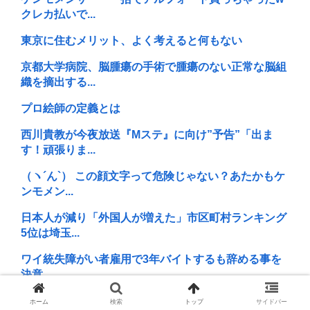
クレカ払いで...
東京に住むメリット、よく考えると何もない
京都大学病院、脳腫瘍の手術で腫瘍のない正常な脳組
織を摘出する...
プロ絵師の定義とは
西川貴教が今夜放送『Mステ』に向け”予告”「出ま
す！頑張りま...
（ヽ´ん`） この顔文字って危険じゃない？あたかもケ
ンモメン...
日本人が減り「外国人が増えた」市区町村ランキング
5位は埼玉...
ワイ統失障がい者雇用で3年バイトするも辞める事を
決意
【正論】映画通「吹き替えは絶対ダメ。生の演技を聞
ホーム
検索
トップ
サイドバー