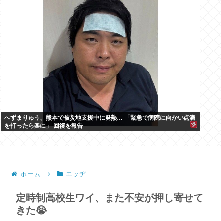
へずまりゅう、熊本で被災地支援中に発熱… 「緊急で病院に向かい点滴
を打ったら楽に」 回復を報告
ホーム
エッヂ
定時制高校生ワイ、また不安が押し寄せて
きた😭