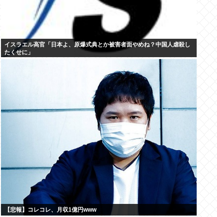
イスラエル高官「日本よ、原爆式典とか被害者面やめね？中国人虐殺し
たくせに」
【悲報】コレコレ、月収1億円www