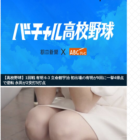
【高校野球】1回戦 有明 6-3 立命館宇治 初出場の有明が9回に一挙4得点
で逆転 永田が2安打5打点