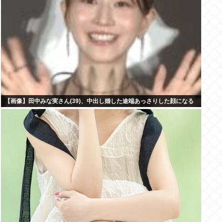
【画像】田中みな実さん(39)、中出し婚した途端あっさりした顔になる