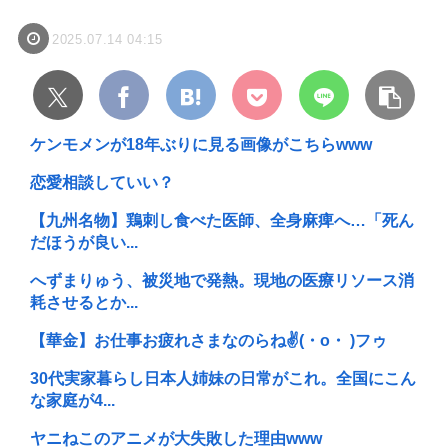
2025.07.14 04:15
ケンモメンが18年ぶりに見る画像がこちらwww
恋愛相談していい？
【九州名物】鶏刺し食べた医師、全身麻痺へ…「死ん
だほうが良い...
へずまりゅう、被災地で発熱。現地の医療リソース消
耗させるとか...
【華金】お仕事お疲れさまなのらね✌(・o・ )フゥ
30代実家暮らし日本人姉妹の日常がこれ。全国にこん
な家庭が4...
ヤニねこのアニメが大失敗した理由www