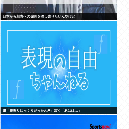
日本から刺青への偏見を消し去りたいんやけど
嬢「腰振りゆっくりだったね❤」ぼく「あはは…」