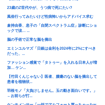
23歳のZ世代やが、うつ病で死にたい?
風俗行ってみたいけど性病怖いからアドバイス求む
倉持由香、息子の「自閉スペクトラム症」診断にショ
ックで涙… ...
脳の手術で正常な脳を摘出
エミンユルマズ「日銀は金利を2024年に2%にすべき
だった、...
ファッション感覚で「タトゥー」を入れる日本人が増
加… ケン...
【竹田くんじゃない】医者、腫瘍のない脳を摘出して
患者を植物状...
羽根モノ「大負けしません。玉の動き面白いです。」
←お前らが打...
ケンモメンサー「一括でアルフォート買っちゃったw