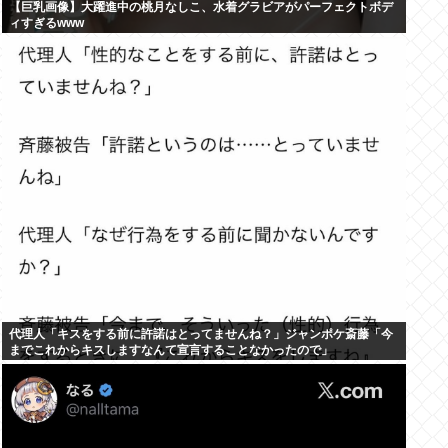
【巨乳画像】大躍進中の桃月なしこ、水着グラビアがパーフェクトボデ
ィすぎるwww
代理人「キスをする前に許諾はとってませんね？」ジャンポケ斎藤「今
までこれからキスしますなんて宣言することなかったので」