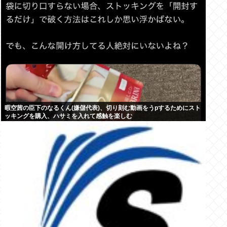
暇空茜の臣下のなるくん(嫌儲代表)、切り刻む動画をうpするためにスト
ッキングを購入、ハサミを入れて感触を楽しむ