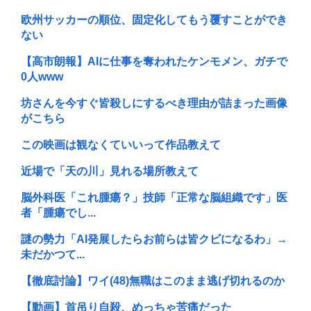
欧州サッカーの順位、固定化してもう覆すことができ
ない
【高市朗報】AIに仕事を奪われたケンモメン、ガチで
0人www
坊さんを今すぐ皆殺しにするべき理由が詰まった画像
がこちら
この映画は観なくていいって作品教えて
近場で「天の川」見れる場所教えて
脳外科医「これ腫瘍？」技師「正常な脳組織です」医
者「腫瘍でし...
謎の勢力「AI発展したらお前らは皆クビになるわ」→
未だかつて...
【徹底討論】ワイ(48)無職はこのまま逃げ切れるのか
【動画】首吊り自殺、めっちゃ苦痛だった