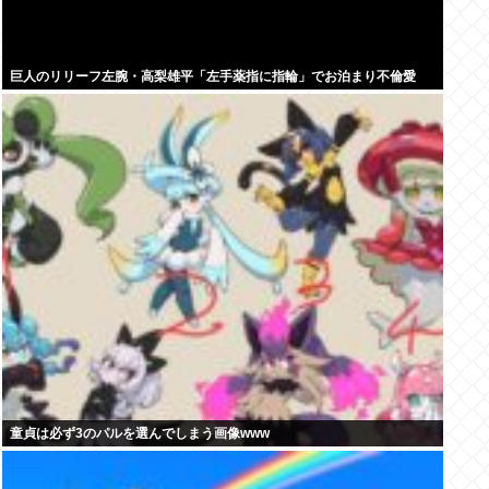
巨人のリリーフ左腕・高梨雄平「左手薬指に指輪」でお泊まり不倫愛
童貞は必ず3のパルを選んでしまう画像www