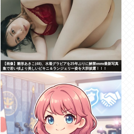
【画像】雛形あきこ(48)、水着グラビアを25年ぶりに解禁www最新写真
集で若い頃より美しいビキニ＆ランジェリー姿を大胆披露！！！