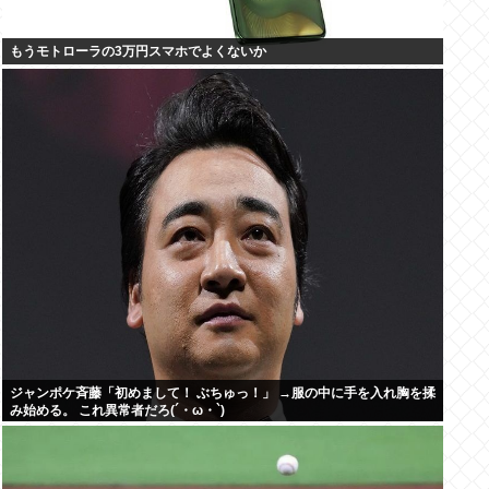
もうモトローラの3万円スマホでよくないか
ジャンポケ斉藤「初めまして！ ぶちゅっ！」 →服の中に手を入れ胸を揉
み始める。 これ異常者だろ(´・ω・`)