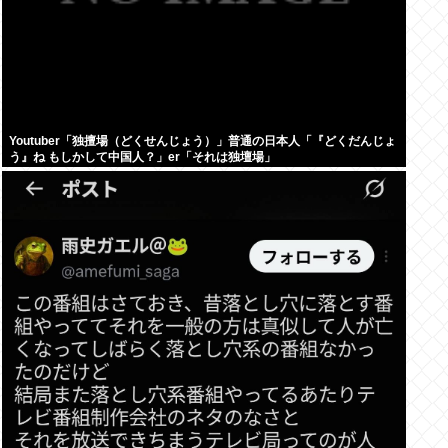
Youtuber「独擅場（どくせんじょう）」普通の日本人「『どくだんじょ
う』ね もしかして中国人？」er「それは独壇場」