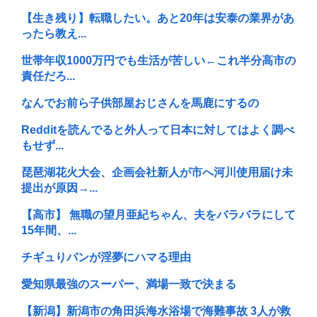
【生き残り】転職したい。あと20年は安泰の業界があ
ったら教え...
世帯年収1000万円でも生活が苦しい←これ半分高市の
責任だろ...
なんでお前ら子供部屋おじさんを馬鹿にするの
Redditを読んでると外人って日本に対してはよく調べ
もせず...
琵琶湖花火大会、企画会社新人が市へ河川使用届け未
提出が原因→...
【高市】 無職の望月亜紀ちゃん、夫をバラバラにして
15年間、...
チギュりパンが淫夢にハマる理由
愛知県最強のスーパー、満場一致で決まる
【新潟】新潟市の角田浜海水浴場で海難事故 3人が救