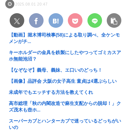
2025.08.01 20:47
【動画】堀木博司検事(58)による取り調べ、全ケンモ
メンがチ...
キーホルダーの金具を鉄製にしたやつってゴミカスア
ホ無能池沼？
【なぞなぞ】義母、義妹、エ口いのどっち！
【画像】品評会 大阪の女子高生 童貞は4選ぶらしい
未成年でもエッチする方法を教えてくれ
高市総理「秋の内閣改造で麻生支配からの脱却！」ク
ズ茂木も壺ホ...
スーパーカブとハンターカブで迷っているどっちがい
いの