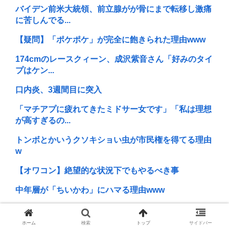
バイデン前米大統領、前立腺がが骨にまで転移し激痛
に苦しんでる...
【疑問】「ポケポケ」が完全に飽きられた理由www
174cmのレースクィーン、成沢紫音さん「好みのタイ
プはケン...
口内炎、3週間目に突入
「マチアプに疲れてきたミドサー女です」「私は理想
が高すぎるの...
トンボとかいうクソキショい虫が市民権を得てる理由
w
【オワコン】絶望的な状況下でもやるべき事
中年層が「ちいかわ」にハマる理由www
令和の貝殻ビキニ、下品すぎる
ホーム
検索
トップ
サイドバー
【画像】ヤドンの1日がニートすぎる