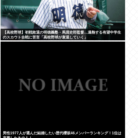
【高校野球】初戦敗退の明徳義塾・馬淵史郎監督…過熱する有望中学生
のスカウト合戦に苦言「高校野球が衰退していく」
男性1977人が選んだ結婚したい歴代櫻坂46メンバーランキング！1位は