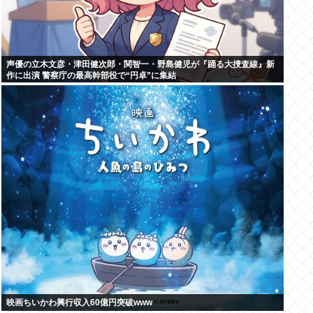
声優の立木文彦・津田健次郎・関智一・野島健児が『踊る大捜査線』新
作に出演 警察庁の最高幹部役で“円卓”に集結
映画ちいかわ興行収入60億円突破www