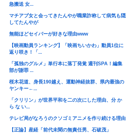
急搬送 女...
マチアプ女と会ってきたんやが職業詐称して病気も隠
してたんやが
無能ほどセイバーが好きな理由www
【映画動員ランキング】「映画ちいかわ」動員1位に
返り咲き！「...
「孤独のグルメ」単行本に落丁発覚 週刊SPA！編集
部が謝罪 ...
桜木花道、身長190越え、運動神経抜群、県内最強の
ヤンキー←...
「クリリン」が世界平和を二の次にした理由、分 か
ら な い...
テレビ局がなろうのクソゴミアニメを作り続ける理由
【正論】産経「前代未聞の無責任男、石破茂」