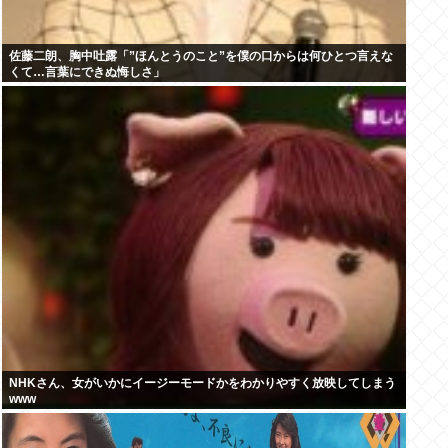
佐藤二朗、胸中吐露「”ほんとうのこと”を僕の口からは何ひとつ言えな
くて…言葉にできぬ悔しさ」
NHKさん、女がいかにイージーモードかをわかりやすく放映してしまう
www