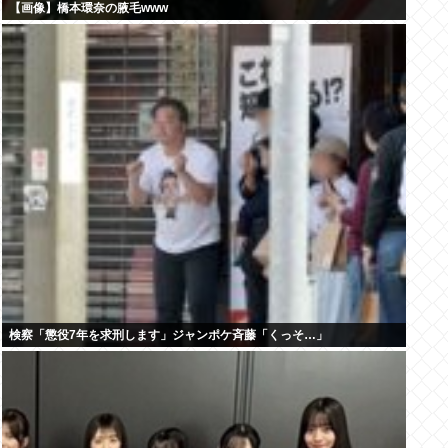
【画像】橋本環奈の腋毛www
検察「懲役7年を求刑します」ジャンポケ斉藤「くっそ…」