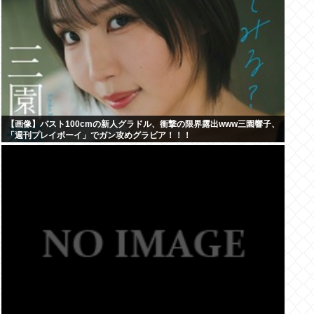
【画像】バスト100cmの新人グラドル、衝撃の限界露出www三園響子、
「週刊プレイボーイ」でガン攻めグラビア！！！