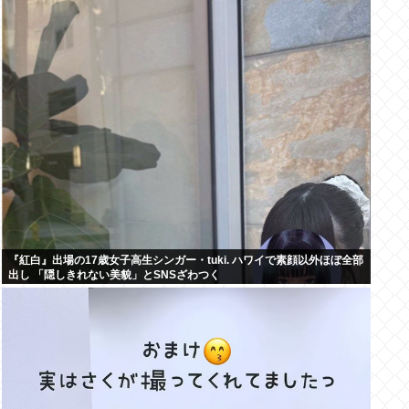
『紅白』出場の17歳女子高生シンガー・tuki. ハワイで素顔以外ほぼ全部
出し 「隠しきれない美貌」とSNSざわつく