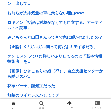
ン」出して...
お前らが大排気量の車に乗らない理由www
ロキノン「批評は対象がなくても自立する。アーティ
ストの記事に...
みいちゃんと山田さんって何で急に叩かれだしたの？
【正論】X「ガルガル期って何だよキモすぎだろ」
ケンモメンってITに詳しいふりしてるのに「基本情報
技術者」を...
【画像】ひきこもりの娘（27）、自立支援センターか
ら酷いスパ...
林家パー子、認知症だった
無敵のワイとレスバしようぜ
(ヽ´ん`)「ぼくはケンモ、依存症です」周囲「ハーイ、
ホーム
検索
トップ
サイドバー
ケンモ...