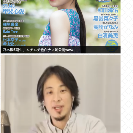
乃木坂5期生、ムチムチ色白ナマ足公開www