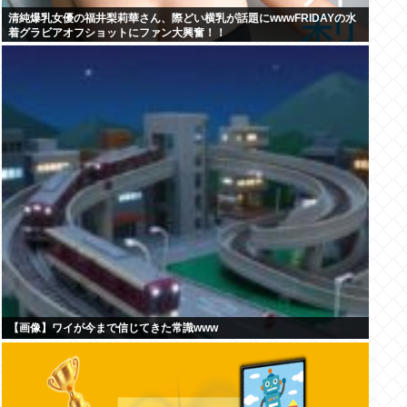
清純爆乳女優の福井梨莉華さん、際どい横乳が話題にwwwFRIDAYの水
着グラビアオフショットにファン大興奮！！
【画像】ワイが今まで信じてきた常識www