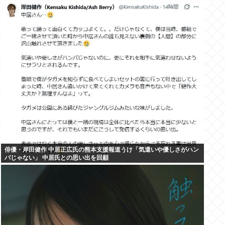
俳優・岸田健作 中居正広氏の熊本支援報道うけ「気遣いや優しさがハン
パじゃない」 中居氏との思い出を回顧