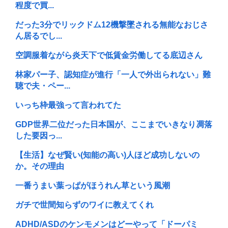
程度で買...
だった3分でリックドム12機撃墜される無能なおじさ
ん居るでし...
空調服着ながら炎天下で低賃金労働してる底辺さん
林家パー子、認知症が進行「一人で外出られない」難
聴で夫・ペー...
いっち枠最強って言われてた
GDP世界二位だった日本国が、ここまでいきなり凋落
した要因っ...
【生活】なぜ賢い(知能の高い)人ほど成功しないの
か。その理由
一番うまい葉っぱがほうれん草という風潮
ガチで世間知らずのワイに教えてくれ
ADHD/ASDのケンモメンはどーやって「ドーパミ