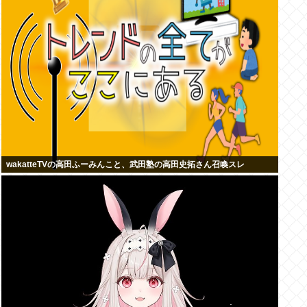
wakatteTVの高田ふーみんこと、武田塾の高田史拓さん召喚スレ