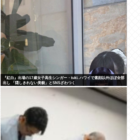
『紅白』出場の17歳女子高生シンガー・tuki. ハワイで素顔以外ほぼ全部
出し 「隠しきれない美貌」とSNSざわつく