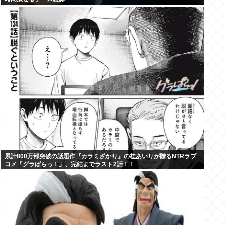
累計800万部突破の話題作『カラミざかり』の桂あいりが贈るNTRラブ
コメ「グラぱらっ！」、完結までラスト2話！！