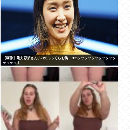
【画像】剛力彩芽さん(32)のふっくらお胸、エ□ッッッッッッッッッッッ
ッッッッ！