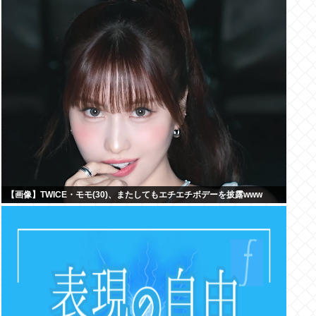
【画像】TWICE・モモ(30)、またしてもエチエチボデーを披露www