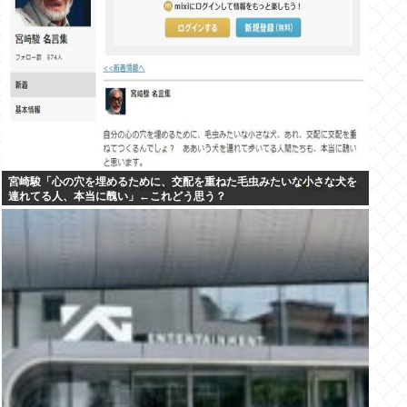
宮崎駿「心の穴を埋めるために、交配を重ねた毛虫みたいな小さな犬を
連れてる人、本当に醜い」←これどう思う？