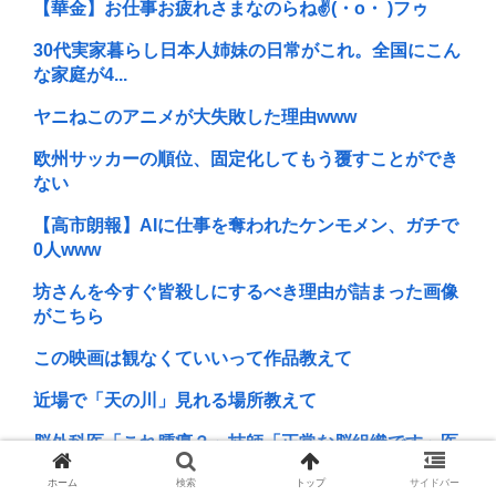
【華金】お仕事お疲れさまなのらね✌(・o・ )フゥ
30代実家暮らし日本人姉妹の日常がこれ。全国にこん
な家庭が4...
ヤニねこのアニメが大失敗した理由www
欧州サッカーの順位、固定化してもう覆すことができ
ない
【高市朗報】AIに仕事を奪われたケンモメン、ガチで
0人www
坊さんを今すぐ皆殺しにするべき理由が詰まった画像
がこちら
この映画は観なくていいって作品教えて
近場で「天の川」見れる場所教えて
脳外科医「これ腫瘍？」技師「正常な脳組織です」医
者「腫瘍でし...
ホーム
検索
トップ
サイドバー