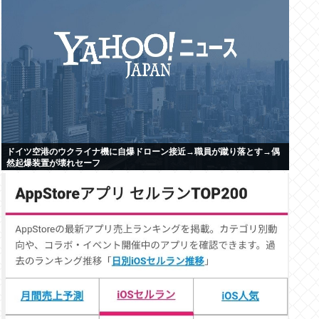
ドイツ空港のウクライナ機に自爆ドローン接近→職員が蹴り落とす→偶
然起爆装置が壊れセーフ