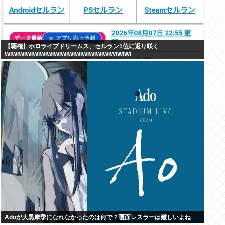
【覇権】ホロライブドリームス、セルラン1位に返り咲く
WIWIWIWIWIWIWIWIWIWIWIWIWIWIWIWIWIWI
Adoが大黒摩季になれなかったのは何で？覆面レスラーは難しいよね