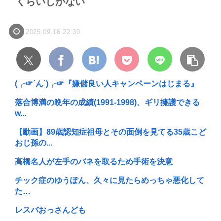
くらいしかない
2025.09.16 22:30
(╭☞´ん`)╭☞『嫌儲良い人キャンペーンはじまる』
落合博満の晩年の成績(1991-1998)、ギリ擁護できる
w...
【動画】89歳認知症祖母とその面倒を見てる35歳こど
おじ孫の...
高橋名人が左手のバネを取るため手術を決意
チック症のゆうぽん、久々に見たらめっちゃ悪化して
た…
レスバおっさんども