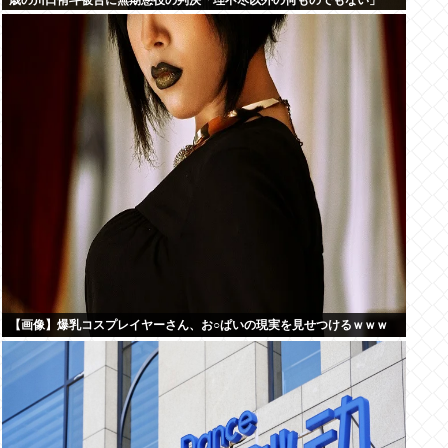
歳の川口侑斗被告に無期懲役の判決「理不尽以外の何ものでもない」
【画像】爆乳コスプレイヤーさん、お○ぱいの現実を見せつけるｗｗｗ