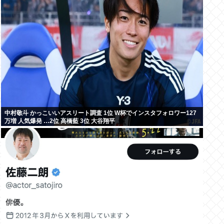
中村敬斗 かっこいいアスリート調査 1位 W杯でインスタフォロワー127
万増 人気爆発 …2位 高橋藍 3位 大谷翔平