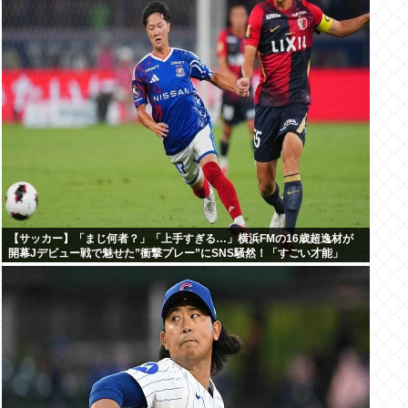
【サッカー】「まじ何者？」「上手すぎる…」横浜FMの16歳超逸材が
開幕Jデビュー戦で魅せた”衝撃プレー”にSNS騒然！「すごい才能」