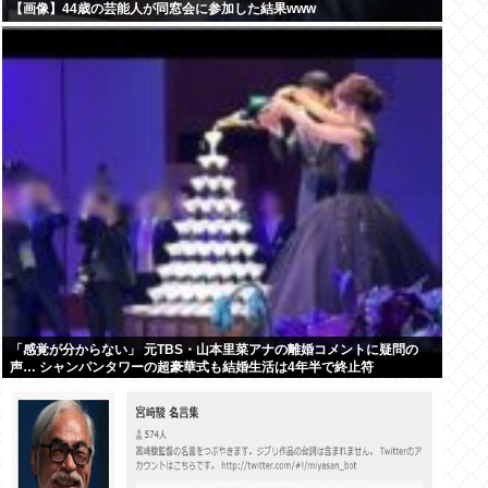
【画像】44歳の芸能人が同窓会に参加した結果www
「感覚が分からない」 元TBS・山本里菜アナの離婚コメントに疑問の
声… シャンパンタワーの超豪華式も結婚生活は4年半で終止符