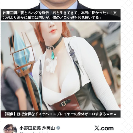
佐藤二朗、妻とのハグを報告「君と生きてきて、本当に良かった」「文
〇砲より遥かに威力は弱いが、僕のノロケ砲をお見舞いする」
【画像】ほぼ全裸なドスケベコスプレイヤーの身体がエロすぎるｗｗｗ