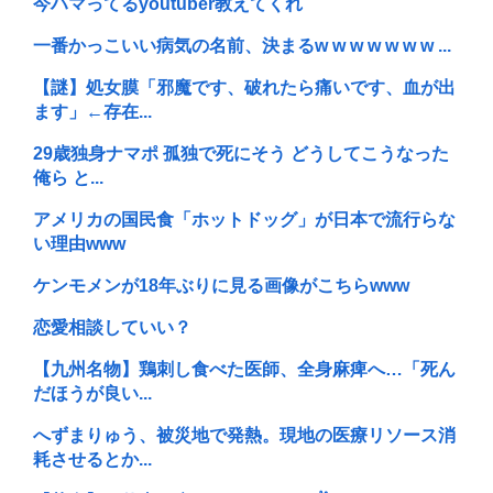
今ハマってるyoutuber教えてくれ
一番かっこいい病気の名前、決まるw w w w w w w ...
【謎】処女膜「邪魔です、破れたら痛いです、血が出
ます」←存在...
29歳独身ナマポ 孤独で死にそう どうしてこうなった
俺ら と...
アメリカの国民食「ホットドッグ」が日本で流行らな
い理由www
ケンモメンが18年ぶりに見る画像がこちらwww
恋愛相談していい？
【九州名物】鶏刺し食べた医師、全身麻痺へ…「死ん
だほうが良い...
へずまりゅう、被災地で発熱。現地の医療リソース消
耗させるとか...