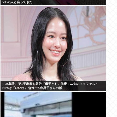
VIPの人と会ってきた
山本舞香、第1子出産を報告「母子ともに健康」…夫のマイファス・
Hiroは「いいね」 森進一&森昌子さんの孫