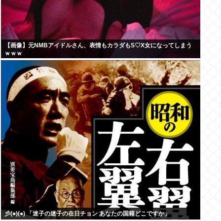
【画像】元NMBアイドルさん、表情もカラダもS♡X女になってしまう
ｗｗｗ
彡(●)(●) 「迷子の迷子の在日チョン あなたの国籍どこですか」