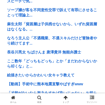
スピーチで気...
ソープ嬢が客を不同意性交罪で訴えて有罪にさせるこ
とって理論上...
麻生太郎「貧困層は子供残せないから、いずれ貧困層
はなくなる。...
なろう主人公「不遇職業、不遇スキルだけど冒険者や
り続けてます...
長谷川亮太 ちばけんま 唐澤貴洋 無能弁護士
ここ数年「どっちもどっち」とか「まだわからないか
ら叩くな」と...
絵描きたいからかわいい女キャラ教えて
【動画】手術中に熊本地震直撃やばすぎwww
「才能がないなら努力をすれば良いじゃない」お前ら
「努力できる...
ホーム
検索
トップ
サイドバー