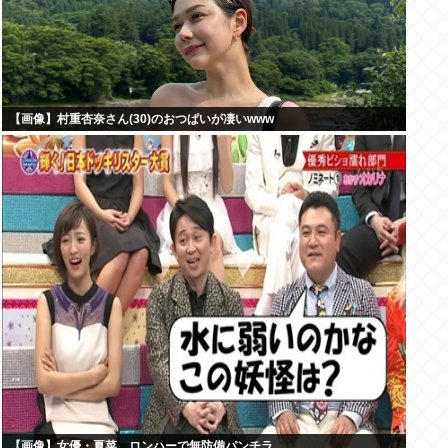
【画像】村重杏奈さん(30)のおつぱいが凄いwww
【画像】女優・夏菜、ロンハーで無防備パンチラ