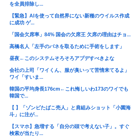
を全員排除し...
【緊急】AIを使って自然界にない新種のウイルス作成
に成功 ゲ...
「国会欠席率」84% 国会の欠席王 欠席の理由はチョ...
高橋名人「左手のバネを取るために手術をします」
昼夜←このシステムそろそろアプデすべきよな
会社の上司「ワイくん、服が臭いって苦情来てるよ」
ワイ「すいま...
韓国の平均身長176cm←これ悔しいわ173のワイでも
韓国で...
【 】「ゾンビたばこ売人」と肩組みショット「小園海
斗」に注が...
【スマホ】急増する「自分の頭で考えない子」。すぐ
検索が当たり...