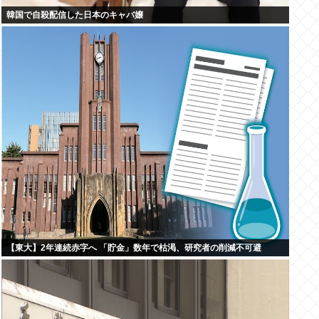
韓国で自殺配信した日本のキャバ嬢
【東大】2年連続赤字へ 「貯金」数年で枯渇、研究者の削減不可避