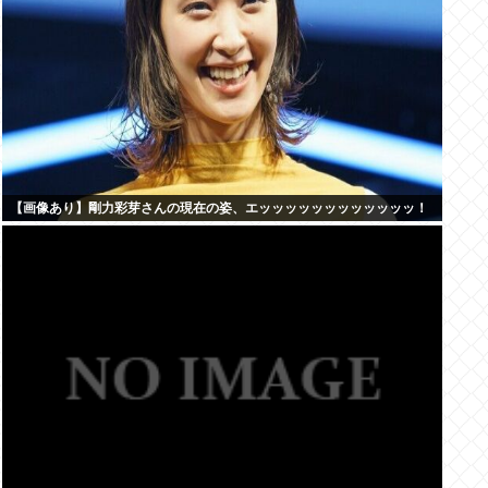
【画像あり】剛力彩芽さんの現在の姿、エッッッッッッッッッッッッ！