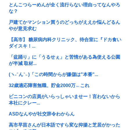
とんこつらーめんが全く流行らない理由ってなんやろ
な？
戸建てかマンション買うのどっちがええか悩んどるん
やが意見求む
【高市】 糖尿病内科クリニック、待合室に『ドカ食い
ダイスキ！...
「盆踊り」に「うるせぇ」と苦情がある為使える公園
が半減 取材...
(ヽ˶ ᷇ ん ᷆ ˵ )「この時間からが嫌儲は"本番"...
32歳適応障害無職、貯金2000万←これ
ビニコンの店員がいらっしゃいませー！言わないから
本社にクレー...
ASDなんやが社交辞令わからん
高市早苗さんが日本語ですら変な抑揚と芝居がかった