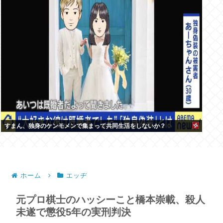
すまん、独身のケンモメンで集まって共同生活をしないか？
ホーム
エッヂ
元プロ棋士のハッシーこと橋本崇載、殺人
未遂で懲役5年の実刑判決