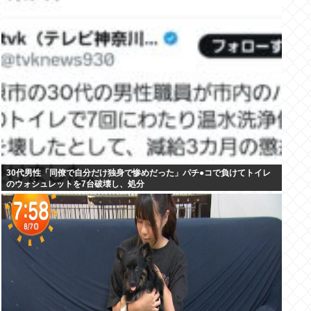
30代男性「同僚で自分だけ独身で惨めだった」パチ●コで負けてトイレ
のウォシュレットを7台破壊し、処分