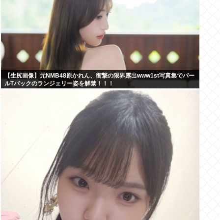
【生尻画像】元NMB48原かれん、衝撃の限界露出www1st写真集でパー
ルTバックのランジェリー姿を解禁！！！