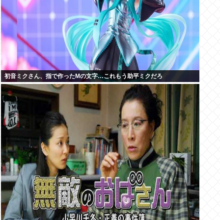
初音ミクさん、指で作ったMの文字…これもう助平ミクだろ