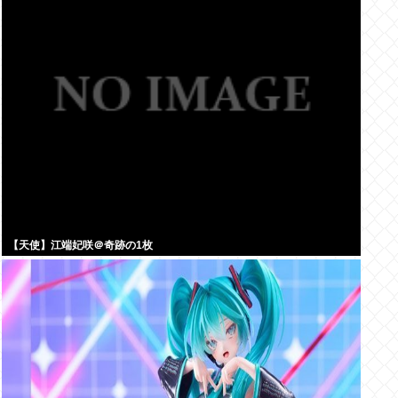
【天使】江端妃咲＠奇跡の1枚