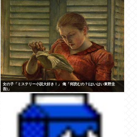
女の子「ミステリー小説大好き！」 俺「何読むの？(はいはい東野圭
吾)」