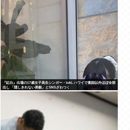
『紅白』出場の17歳女子高生シンガー・tuki. ハワイで素顔以外ほぼ全部
出し 「隠しきれない美貌」とSNSざわつく