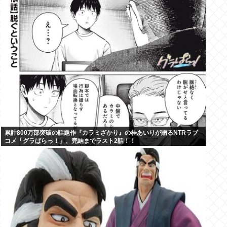
累計800万部突破の話題作『カラミざかり』の桂あいりが贈るNTRラブ
コメ「グラぱらっ！」、完結までラスト2話！！