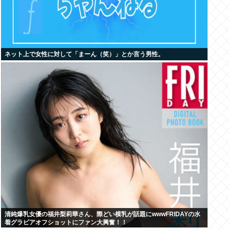
ネット上で女性に対して「まーん（笑）」とか言う男性。
清純爆乳女優の福井梨莉華さん、際どい横乳が話題にwwwFRIDAYの水
着グラビアオフショットにファン大興奮！！