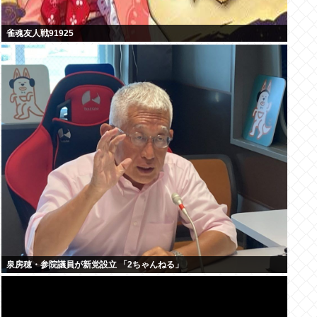
雀魂友人戦91925
泉房穂・参院議員が新党設立 「2ちゃんねる」