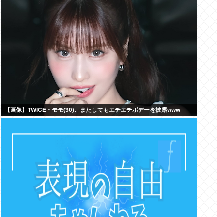
【画像】TWICE・モモ(30)、またしてもエチエチボデーを披露www