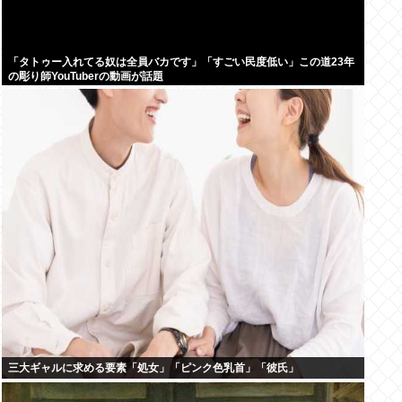
「タトゥー入れてる奴は全員バカです」「すごい民度低い」この道23年
の彫り師YouTuberの動画が話題
三大ギャルに求める要素「処女」「ピンク色乳首」「彼氏」