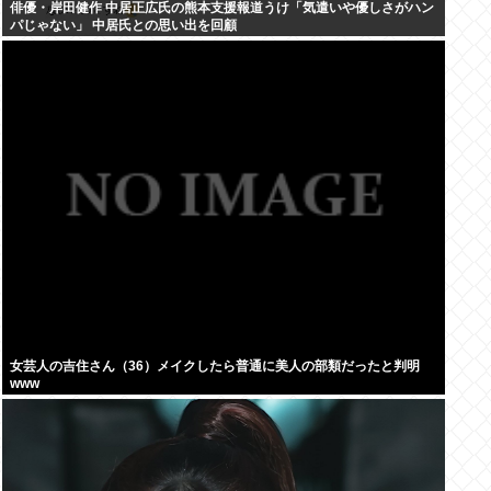
俳優・岸田健作 中居正広氏の熊本支援報道うけ「気遣いや優しさがハン
パじゃない」 中居氏との思い出を回顧
女芸人の吉住さん（36）メイクしたら普通に美人の部類だったと判明
www