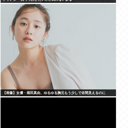
【画像】女優・堀田真由、ゆるゆる胸元もう少しで谷間見えるのに