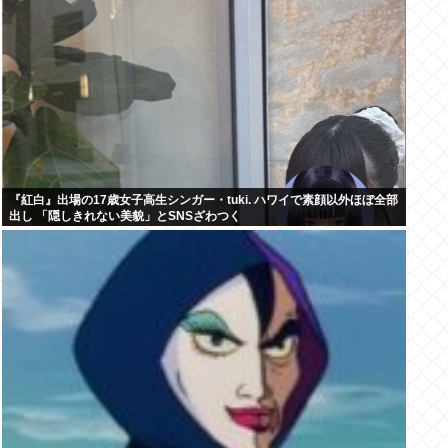
『紅白』出場の17歳女子高生シンガー・tuki. ハワイで素顔以外ほぼ全部
出し 「隠しきれない美貌」とSNSざわつく