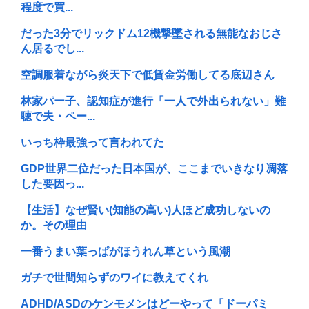
程度で買...
だった3分でリックドム12機撃墜される無能なおじさ
ん居るでし...
空調服着ながら炎天下で低賃金労働してる底辺さん
林家パー子、認知症が進行「一人で外出られない」難
聴で夫・ペー...
いっち枠最強って言われてた
GDP世界二位だった日本国が、ここまでいきなり凋落
した要因っ...
【生活】なぜ賢い(知能の高い)人ほど成功しないの
か。その理由
一番うまい葉っぱがほうれん草という風潮
ガチで世間知らずのワイに教えてくれ
ADHD/ASDのケンモメンはどーやって「ドーパミ