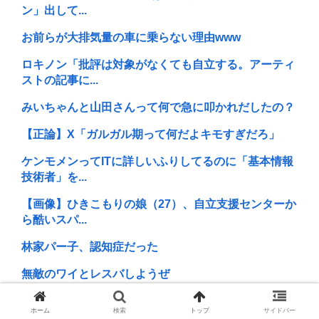
ン」出して...
お前らが大排気量の車に乗らない理由www
ロキノン「批評は対象がなくても自立する。アーティ
ストの記事に...
みいちゃんと山田さんって何で急に叩かれだしたの？
【正論】X「ガルガル期って何だよキモすぎだろ」
ケンモメンってITに詳しいふりしてるのに「基本情報
技術者」を...
【画像】ひきこもりの娘（27）、自立支援センターか
ら酷いスパ...
林家パー子、認知症だった
無敵のワイとレスバしようぜ
(ヽ´ん`)「ぼくはケンモ、依存症です」周囲「ハーイ、
ホーム
検索
トップ
サイドバー
ケンモ...