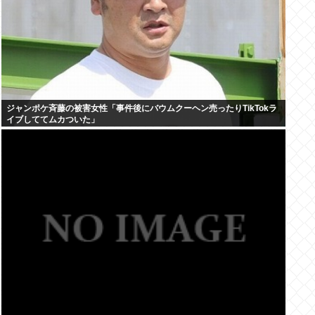
ジャンポケ斉藤の被害女性「事件後にバウムクーヘン売ったりTikTokラ
イブしててムカついた」