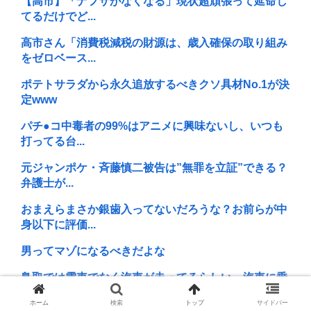
【高市】「ナフサがなくなる」現状超頑張って延命し
てるだけでど...
高市さん「消費税減税の財源は、歳入確保の取り組み
をゼロベース...
ポテトサラダから永久追放するべきクソ具材No.1が決
定www
パチ●コ中毒者の99%はアニメに興味ないし、いつも
打ってる台...
元ジャンポケ・斉藤慎二被告は”無罪を立証”できる？
弁護士が...
おまえらまさか銀歯入ってないだろうな？お前らが中
身以下に評価...
男ってマゾになるべきだよな
鳥取では電車でなく汽車が走ってるらしい。汽車に乗
った10代女...
ホーム
検索
トップ
サイドバー