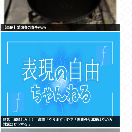
【画像】愛国者の食事www
野党「減税しろ！！」高市「やります」野党「無責任な減税はやめろ！
財源はどうする 」