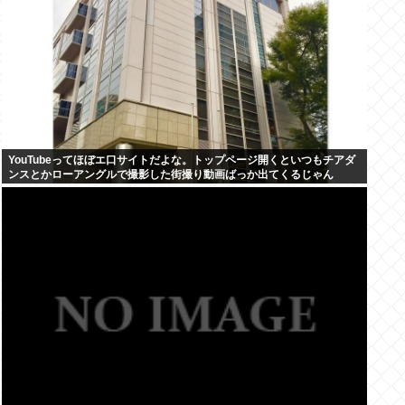
YouTubeってほぼエ口サイトだよな。トップページ開くといつもチアダ
ンスとかローアングルで撮影した街撮り動画ばっか出てくるじゃん