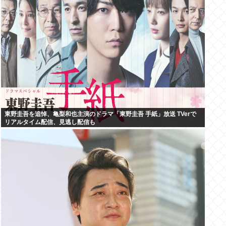
東野圭吾を追悼、亀梨和也主演のドラマ「東野圭吾 手紙」放送 TVerで
リアルタイム配信、見逃し配信も