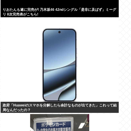
りおたんも遂に完売が! 乃木坂46 42ndシングル「是非に及ばず」ミーグ
リ 8次完売表がこちら!
政府「Huaweiのスマホを分解したら余計なものが出てきた」これって結
局なんだったの？