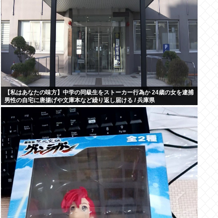
【私はあなたの味方】中学の同級生をストーカー行為か 24歳の女を逮捕
男性の自宅に唐揚げや文庫本など繰り返し届ける / 兵庫県