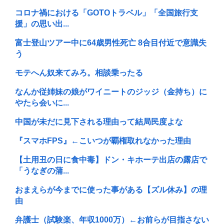
コロナ禍における「GOTOトラベル」「全国旅行支
援」の思い出...
富士登山ツアー中に64歳男性死亡 8合目付近で意識失
う
モテへん奴来てみろ。相談乗ったる
なんか従姉妹の娘がワイニートのジッジ（金持ち）に
やたら会いに...
中国が未だに見下される理由って結局民度よな
『スマホFPS』←こいつが覇権取れなかった理由
【土用丑の日に食中毒】ドン・キホーテ出店の露店で
「うなぎの蒲...
おまえらが今までに使った事がある【ズル休み】の理
由
弁護士（試験楽、年収1000万）←お前らが目指さない