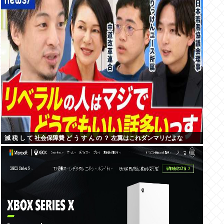
減 税 し て 社会保障費 ど う す ん の ？ 左翼はこれダンマリだよな