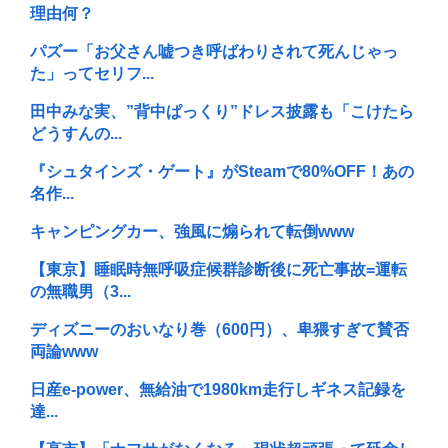
理由何？
パズー「お父さん嘘つき呼ばわりされて死んじゃっ
た」ってセリフ...
田中みな実、”背中ぱっくり”ドレス披露も「こけたら
どうすんの...
『シュタインズ・ゲート』がSteamで80%OFF！あの
名作...
キャンピングカー、強風に煽られて転倒www
【東京】睡眠時無呼吸症候群診断後に死亡事故=運転
の無職男（3...
ディズニーのおいなり巻（600円）、卑猥すぎて賛否
両論www
日産e-power、無給油で1980km走行しギネス記録を
達...