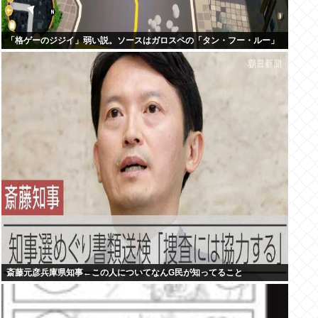
「格ゲーのジジイ」弱い説。ソースはガロスペの「タン・フー・ルー」
斎藤元彦兵庫県知事←この人についてなんG民が知ってること