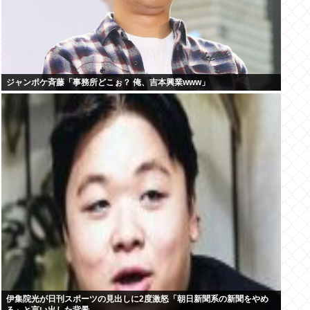
ジャンポケ斉藤「事務所どこぉ？ 俺、吉本興業www」
伊集院光が日刊スポーツの見出しに2度激怒「朝日新聞系の新聞をやめ