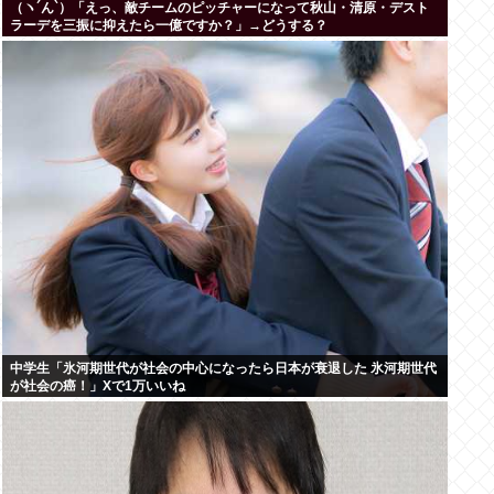
（ヽ´ん`）「えっ、敵チームのピッチャーになって秋山・清原・デスト
ラーデを三振に抑えたら一億ですか？」→どうする？
中学生「氷河期世代が社会の中心になったら日本が衰退した 氷河期世代
が社会の癌！」Xで1万いいね