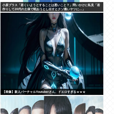
小原ブラス「若くいようとすることは悪いこと？」問いかけに私見「若
作りして20代の土俵で戦おうとし出すとクソ痛いヤツに…」
【画像】新人バーチャルYoutuberさん、ドエロすぎるｗｗｗ