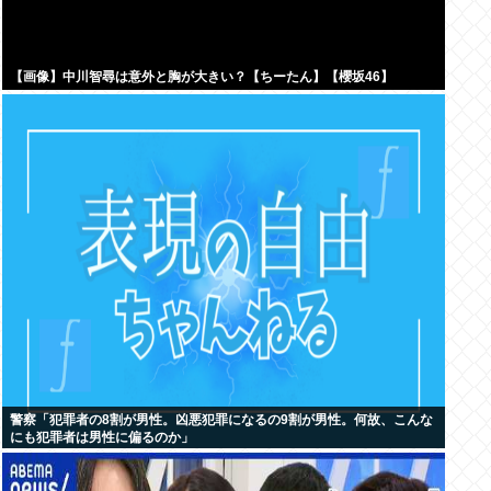
【画像】中川智尋は意外と胸が大きい？【ちーたん】【櫻坂46】
警察「犯罪者の8割が男性。凶悪犯罪になるの9割が男性。何故、こんな
にも犯罪者は男性に偏るのか」