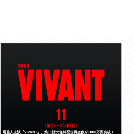
堺雅人主演『VIVANT』、第11話の無料配信再生数が1000万回突破！