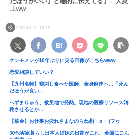
たほうがいい』と端的に伝えてる」←大炎
上ww
2026.01.11 19:15
ケンモメンが18年ぶりに見る画像がこちらwww
恋愛相談していい？
【九州名物】鶏刺し食べた医師、全身麻痺へ…「死ん
だほうが良い...
へずまりゅう、被災地で発熱。現地の医療リソース消
耗させるとか...
【華金】お仕事お疲れさまなのらね✌(・o・ )フゥ
30代実家暮らし日本人姉妹の日常がこれ。全国にこん