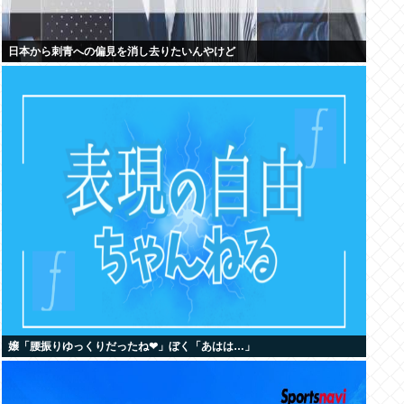
日本から刺青への偏見を消し去りたいんやけど
嬢「腰振りゆっくりだったね❤」ぼく「あはは…」