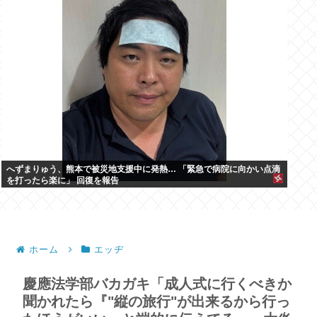
へずまりゅう、熊本で被災地支援中に発熱… 「緊急で病院に向かい点滴
を打ったら楽に」 回復を報告
ホーム
エッヂ
慶應法学部バカガキ「成人式に行くべきか
聞かれたら『"縦の旅行"が出来るから行っ