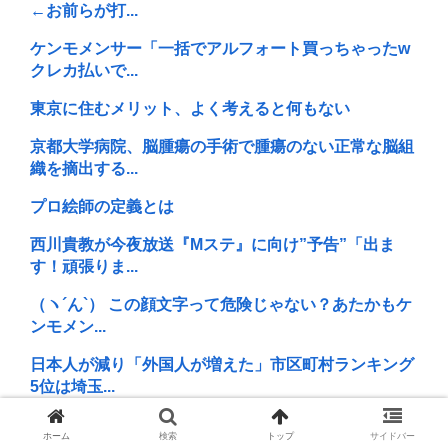
←お前らが打...
ケンモメンサー「一括でアルフォート買っちゃったw
クレカ払いで...
東京に住むメリット、よく考えると何もない
京都大学病院、脳腫瘍の手術で腫瘍のない正常な脳組
織を摘出する...
プロ絵師の定義とは
西川貴教が今夜放送『Mステ』に向け”予告”「出ま
す！頑張りま...
（ヽ´ん`） この顔文字って危険じゃない？あたかもケ
ンモメン...
日本人が減り「外国人が増えた」市区町村ランキング
5位は埼玉...
ワイ統失障がい者雇用で3年バイトするも辞める事を
ホーム
検索
トップ
サイドバー
決意