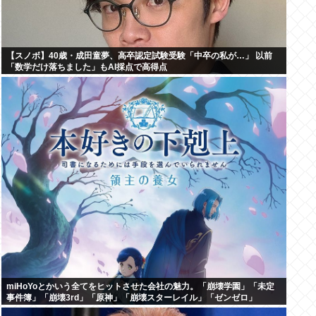
【スノボ】40歳・成田童夢、高卒認定試験受験「中卒の私が…」 以前
「数学だけ落ちました」もAI採点で高得点
miHoYoとかいう全てをヒットさせた会社の魅力。「崩壊学園」「未定
事件簿」「崩壊3rd」「原神」「崩壊スターレイル」「ゼンゼロ」