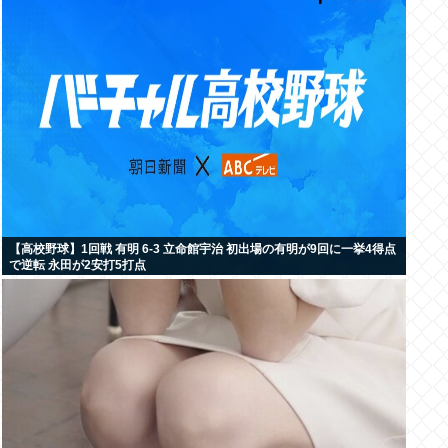
【高校野球】1回戦 有明 6-3 立命館宇治 初出場の有明が9回に一挙4得点
で逆転 永田が2安打5打点