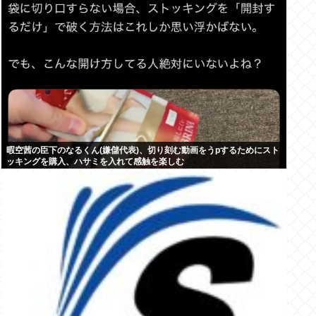
暇空茜の臣下のなるくん(嫌儲代表)、切り刻む動画をうpするためにスト
ッキングを購入、ハサミを入れて感触を楽しむ