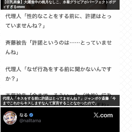
【巨乳画像】大躍進中の桃月なしこ、水着グラビアがパーフェクトボデ
ィすぎるwww
代理人「キスをする前に許諾はとってませんね？」ジャンポケ斎藤「今
までこれからキスしますなんて宣言することなかったので」