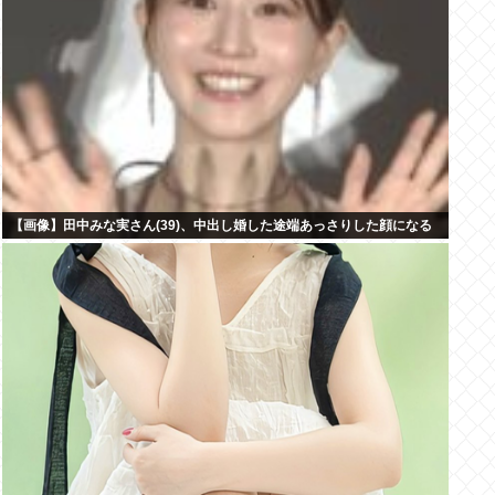
【画像】田中みな実さん(39)、中出し婚した途端あっさりした顔になる