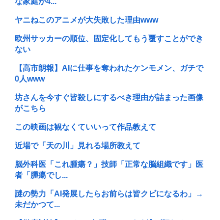
な家庭が4...
ヤニねこのアニメが大失敗した理由www
欧州サッカーの順位、固定化してもう覆すことができ
ない
【高市朗報】AIに仕事を奪われたケンモメン、ガチで
0人www
坊さんを今すぐ皆殺しにするべき理由が詰まった画像
がこちら
この映画は観なくていいって作品教えて
近場で「天の川」見れる場所教えて
脳外科医「これ腫瘍？」技師「正常な脳組織です」医
者「腫瘍でし...
謎の勢力「AI発展したらお前らは皆クビになるわ」→
未だかつて...