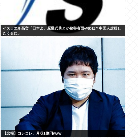
イスラエル高官「日本よ、原爆式典とか被害者面やめね？中国人虐殺し
たくせに」
【悲報】コレコレ、月収1億円www