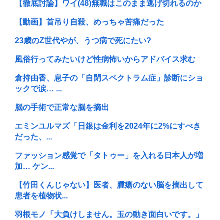
【徹底討論】ワイ(48)無職はこのまま逃げ切れるのか
【動画】首吊り自殺、めっちゃ苦痛だった
23歳のZ世代やが、うつ病で死にたい?
風俗行ってみたいけど性病怖いからアドバイス求む
倉持由香、息子の「自閉スペクトラム症」診断にショ
ックで涙… ...
脳の手術で正常な脳を摘出
エミンユルマズ「日銀は金利を2024年に2%にすべき
だった、...
ファッション感覚で「タトゥー」を入れる日本人が増
加… ケン...
【竹田くんじゃない】医者、腫瘍のない脳を摘出して
患者を植物状...
羽根モノ「大負けしません。玉の動き面白いです。」