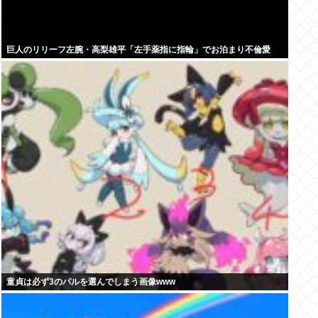
巨人のリリーフ左腕・高梨雄平「左手薬指に指輪」でお泊まり不倫愛
童貞は必ず3のパルを選んでしまう画像www