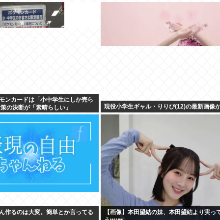
モンカードは「小中学生にしか売ら
現役小学生ギャル・りりぴ(12)の最新画像
対策の決断が「素晴らしい」
ん作るのは大変。簡単とか言ってる
【画像】本田望結の妹、本田望結より実っ
うwww