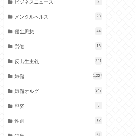
ビジネスニュース+
2
メンタルヘルス
28
優生思想
44
労働
18
反出生主義
241
嫌儲
1,227
嫌儲オルグ
347
容姿
5
性別
12
独身
51