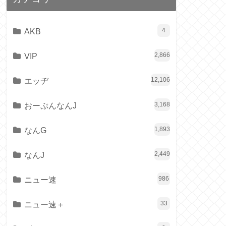
AKB
4
VIP
2,866
エッヂ
12,106
おーぷんなんJ
3,168
なんG
1,893
なんJ
2,449
ニュー速
986
ニュー速＋
33