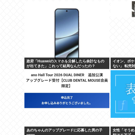
政府「Huaweiのスマホを分解したら余計なもの
イオン、ポケ
が出てきた」これって結局なんだったの？
ない」 転売
あのちゃんのアップグレードに応募した男の子
女性「そうめ
www
奴はエアプ」