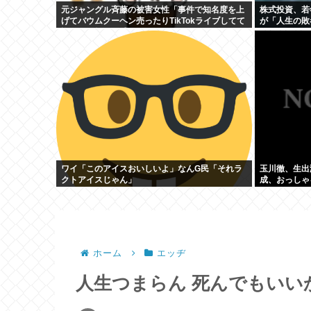
元ジャングル斉藤の被害女性「事件で知名度を上
株式投資、若
げてバウムクーヘン売ったりTikTokライブしてて
が「人生の敗
悔しさと怒りを感じた」
買。
ワイ「このアイスおいしいよ」なんG民「それラ
玉川徹、生出
クトアイスじゃん」
成、おっしゃ
ホーム
エッヂ
人生つまらん 死んでもいい