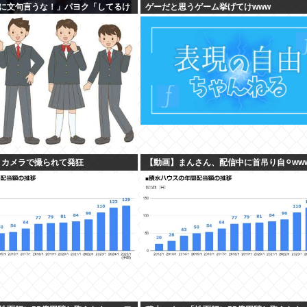
に文句言うな！」パヨク「してるけ
ゲーだと思うゲーム挙げてけwww
出せ！」
、カメラで撮られて発狂
【動画】まんさん、配信中に首吊り自⚪︎ww