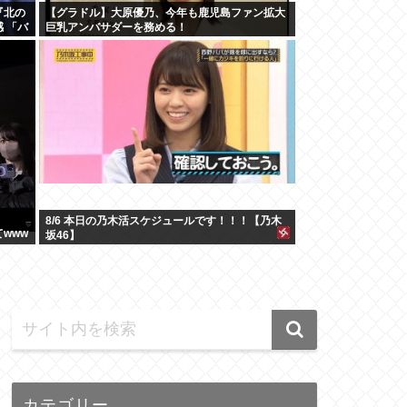
『北の
【グラドル】大原優乃、今年も鹿児島ファン拡大
 「バ
巨乳アンバサダーを務める！
8/6 本日の乃木活スケジュールです！！！【乃木
www
坂46】
カテゴリー