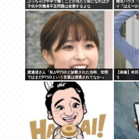
ぶっちゃけ中卒で働くことが当たり前になれば少
積水ハウス「
子化や労働者不足問題は改善するよな
イ「はえーか
渡邊渚さん「私がPTSDと診断された当時、世間
【画像】本田
ではまだPTSDという言葉は浸透されてなかっ
う
た」