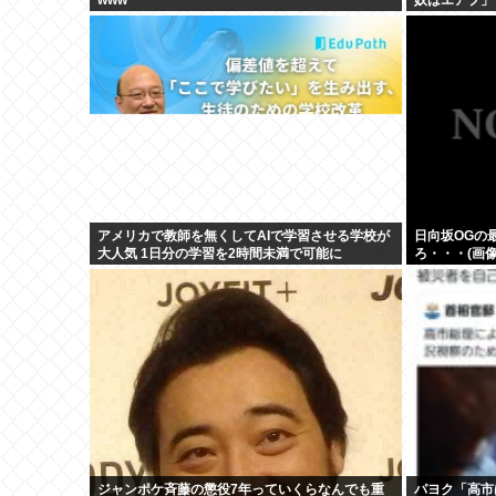
アメリカで教師を無くしてAIで学習させる学校が
日向坂OGの
大人気 1日分の学習を2時間未満で可能に
ろ・・・(画像
ジャンポケ斉藤の懲役7年っていくらなんでも重
パヨク「高市