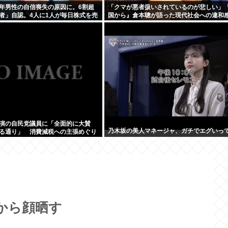
年男性の自信喪失の原因に。6割超
「クマが悪者扱いされているのが悲しい」
者」自認。4人に1人が毎日株式を売
国から』倉本聰が語った現代社会への違和感
ブル期以降、ドラマはつまらなくなった」
演の自民党議員に「全面的に大賛
乃木坂の美人マネージャ、ガチでエグいって
る通り」 消費減税への主張めぐり
から顔晒す