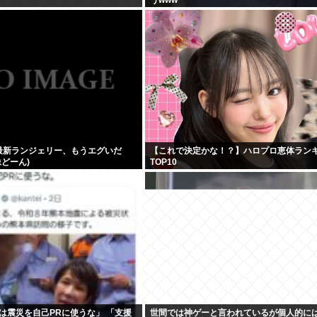
最新ランジェリー、もうエグいだ
【これで決定かな！？】ハロプロ恵体ラン
どーん)
TOP10
は震災を自己PRに使うな」 「支援
世間では神ゲーと言われているが個人的に