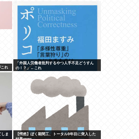
「外国人労働者批判するやつ人手不足どうすん
がこれ
の！？」←これ
てしま
【愕然】ぼく期間工、トータル9年目に突入した
結果www