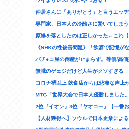
ワイよりレスバ弱いやつおる？
仲居さんに「ありがとう」と言うエッヂャ
専門家、日本人の冷酷さに驚いてしまう…
原爆を落としたのは正しかった←これ【
《NHKの性被害問題》「飲酒で記憶がない
パチ●コ屋の倒産が止まらず。等価/高価交
無職のゲェジだけど人生がクソすぎる
コロナ禍以上 飲食店からは悲痛な声上がる
MTG「世界大会で日本人優勝しました。
2位『イオン』3位『ヤオコー』【一番お
【人材獲得へ】ソウルで日本企業による就