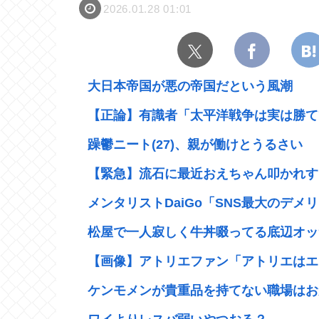
2026.01.28 01:01
大日本帝国が悪の帝国だという風潮
【正論】有識者「太平洋戦争は実は勝て
躁鬱ニート(27)、親が働けとうるさい
【緊急】流石に最近おえちゃん叩かれす
メンタリストDaiGo「SNS最大のデメリ
松屋で一人寂しく牛丼啜ってる底辺オッ
【画像】アトリエファン「アトリエはエ口
ケンモメンが貴重品を持てない職場はおか