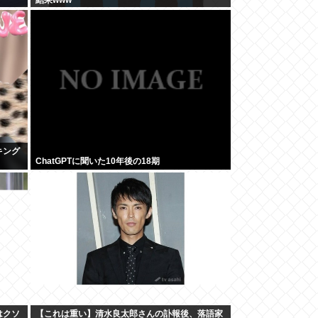
キング
ChatGPTに聞いた10年後の18期
はクソ
【これは重い】清水良太郎さんの訃報後、落語家