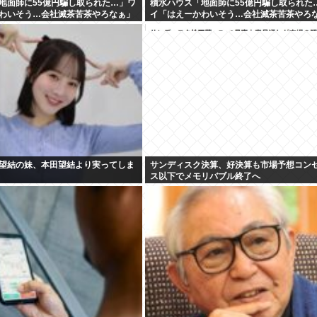
地面師に55億円騙し取られた…」ワ
積水ハウス「地面師に55億円騙し取られた
わいそう…会社滅茶苦茶やろなぁ」
イ「はえーかわいそう…会社滅茶苦茶やろ
望結の妹、本田望結より実ってしま
サンディスク決算、好決算も市場予想コン
ス以下でメモリバブル終了へ