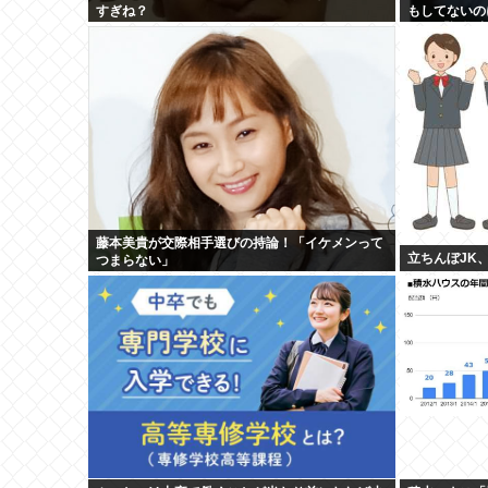
すぎね？
もしてないの
ど」 「証拠
藤本美貴が交際相手選びの持論！「イケメンって
立ちんぼJK
つまらない」