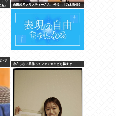
…」ワ
吉田綾乃クリスティーさん、号泣…【乃木坂46】
なぁ」
センサ
存在しない県作ってフェミガキども騙すぞ