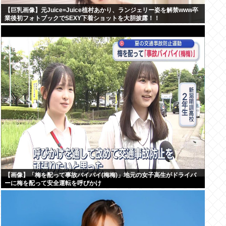
【巨乳画像】元Juice=Juice植村あかり、ランジェリー姿を解禁www卒
業後初フォトブックでSEXY下着ショットを大胆披露！！
【画像】「梅を配って事故バイバイ(梅梅)」地元の女子高生がドライバ
ーに梅を配って安全運転を呼びかけ