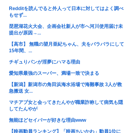
Redditを読んでると外人って日本に対してはよく調べ
もせず...
琵琶湖花火大会、企画会社新人が市へ河川使用届け未
提出が原因→...
【高市】 無職の望月亜紀ちゃん、夫をバラバラにして
15年間、...
チギュりパンが淫夢にハマる理由
愛知県最強のスーパー、満場一致で決まる
【新潟】新潟市の角田浜海水浴場で海難事故 3人が救
急搬送 女...
マチアプ女と会ってきたんやが職業詐称して病気も隠
してたんやが
無能ほどセイバーが好きな理由www
【映画動員ランキング】「映画ちいかわ」動員1位に