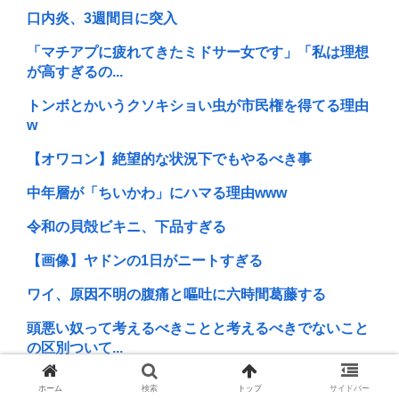
口内炎、3週間目に突入
「マチアプに疲れてきたミドサー女です」「私は理想
が高すぎるの...
トンボとかいうクソキショい虫が市民権を得てる理由
w
【オワコン】絶望的な状況下でもやるべき事
中年層が「ちいかわ」にハマる理由www
令和の貝殻ビキニ、下品すぎる
【画像】ヤドンの1日がニートすぎる
ワイ、原因不明の腹痛と嘔吐に六時間葛藤する
頭悪い奴って考えるべきことと考えるべきでないこと
の区別ついて...
酷暑でホームレスが空港に集結
ホーム
検索
トップ
サイドバー