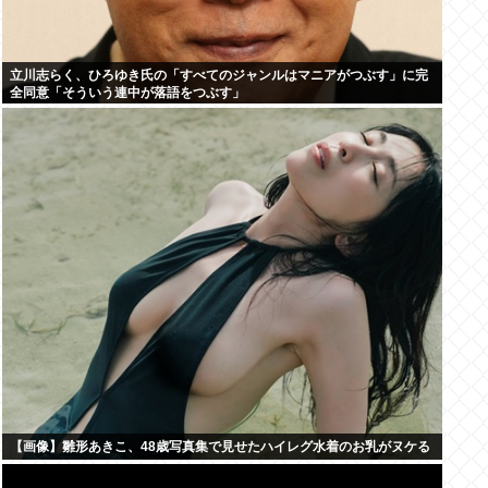
立川志らく、ひろゆき氏の「すべてのジャンルはマニアがつぶす」に完
全同意「そういう連中が落語をつぶす」
【画像】雛形あきこ、48歳写真集で見せたハイレグ水着のお乳がヌケる