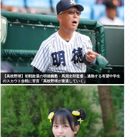
【高校野球】初戦敗退の明徳義塾・馬淵史郎監督…過熱する有望中学生
のスカウト合戦に苦言「高校野球が衰退していく」