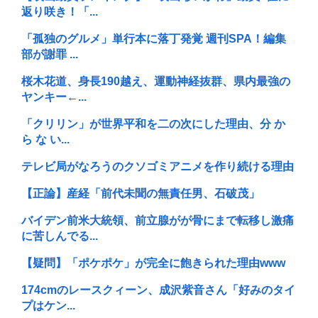
返り咲き！「...
「孤独のグルメ」単行本に落丁発覚 週刊SPA！編集
部が謝罪 ...
桜木花道、身長190越え、運動神経抜群、県内最強の
ヤンキー←...
「クリリン」が世界平和を二の次にした理由、分 か
ら な い...
テレビ局がなろうのクソゴミアニメを作り続ける理由
【正論】産経「前代未聞の無責任男、石破茂」
バイデン前米大統領、前立腺がが骨にまで転移し激痛
に苦しんでる...
【疑問】「ポケポケ」が完全に飽きられた理由www
174cmのレースクィーン、成沢紫音さん「好みのタイ
プはケン...