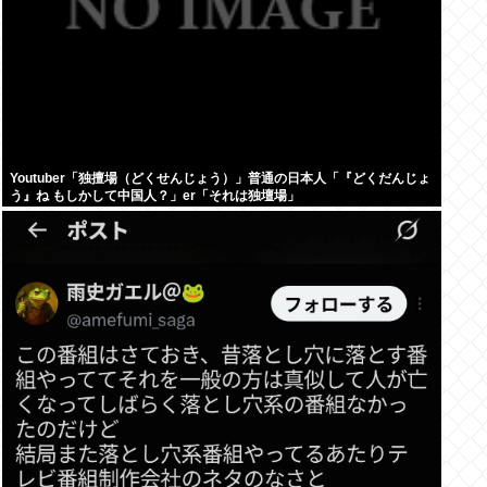
Youtuber「独擅場（どくせんじょう）」普通の日本人「『どくだんじょ
う』ね もしかして中国人？」er「それは独壇場」