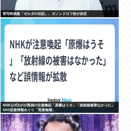
実写映画版「ゼルダの伝説」、ガノンドロフ役が決定
NHK公式Xがが異例の注意喚起「原爆はうそ」「放射線被害なかった」
SNS拡散情報めぐり「荒唐無稽」