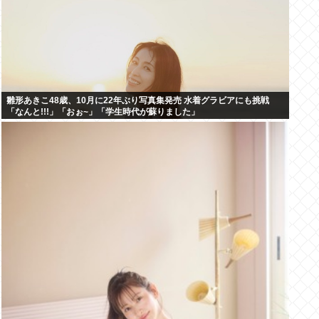
雛形あきこ48歳、10月に22年ぶり写真集発売 水着グラビアにも挑戦
「なんと!!!」「おぉ~」「学生時代が蘇りました」