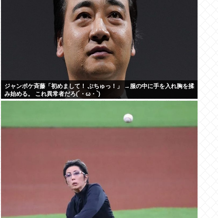
ジャンポケ斉藤「初めまして！ ぶちゅっ！」 →服の中に手を入れ胸を揉
み始める。 これ異常者だろ(´・ω・`)