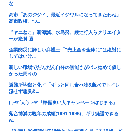
な...
高市「あのジジイ、最近イジワルになってきたわね」
高市政権、つ...
『ヤニねこ』新海誠、水島努、綾辻行人らクリエイタ
ーが絶賛 過...
企業防災に詳しい弁護士「”売上金を金庫に”は絶対に
してはいけ...
新しい職場でだんだん自分の無能さがバレ始めて優し
かった周りの...
避難所地獄と化す「ずっと同じ食べ物&断水でトイレ
流せず悪臭&...
(╭☞´ん`)╭☞『嫌儲良い人キャンペーンはじまる』
落合博満の晩年の成績(1991-1998)、ギリ擁護できる
w...