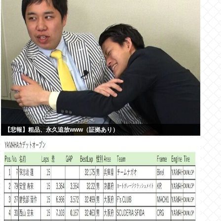
【悲報】粗品、永久追放www（証拠あり）