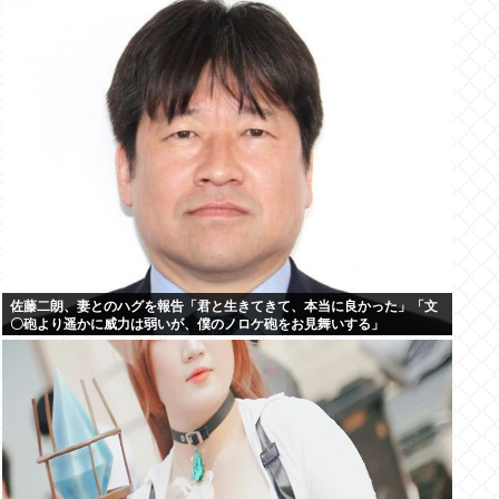
佐藤二朗、妻とのハグを報告「君と生きてきて、本当に良かった」「文
〇砲より遥かに威力は弱いが、僕のノロケ砲をお見舞いする」