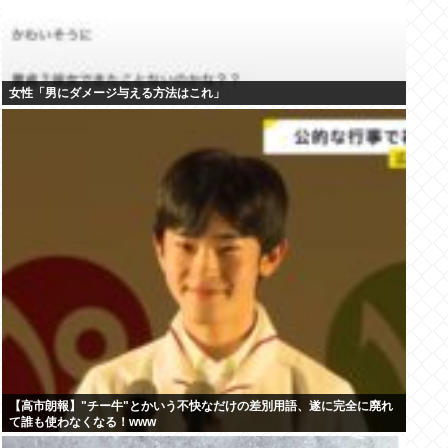
女性「男にダメージ与える方法はこれ」
【高市朗報】"チー牛"とかいう不快なだけの差別用語、遂に完全に廃れ
て誰も使わなくなる！www