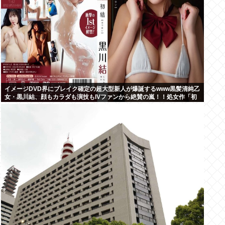
イメージDVD界にブレイク確定の超大型新人が爆誕するwww黒髪清純乙
女・黒川結、顔もカラダも演技もIVファンから絶賛の嵐！！処女作「初
結」の動画＆画像まとめ！！