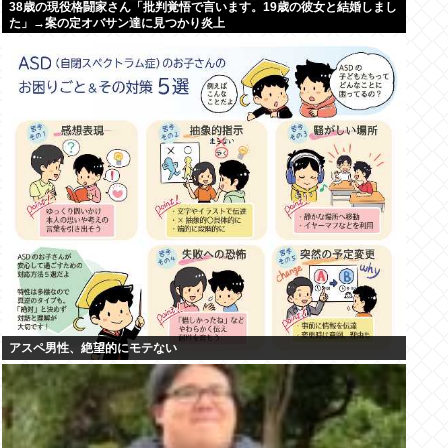
38歳の現役格闘家さん「批判覚悟で言います。19歳の彼女と結婚しまし
た」→案の定オバサン達に見つかり炎上
アスペ男性、絶望的にモテない