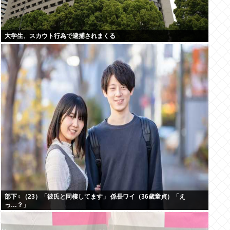
大学生、スカウト行為で逮捕されまくる
部下♀（23）「彼氏と同棲してます」 係長ワイ（36歳童貞）「え
っ…？」