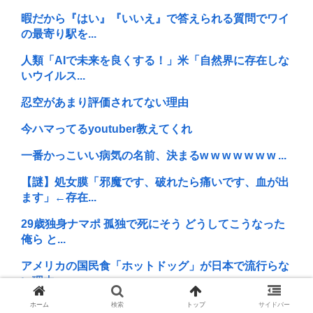
暇だから『はい』『いいえ』で答えられる質問でワイ
の最寄り駅を...
人類「AIで未来を良くする！」米「自然界に存在しな
いウイルス...
忍空があまり評価されてない理由
今ハマってるyoutuber教えてくれ
一番かっこいい病気の名前、決まるw w w w w w w ...
【謎】処女膜「邪魔です、破れたら痛いです、血が出
ます」←存在...
29歳独身ナマポ 孤独で死にそう どうしてこうなった
俺ら と...
アメリカの国民食「ホットドッグ」が日本で流行らな
い理由www
ホーム
検索
トップ
サイドバー
ケンモメンが18年ぶりに見る画像がこちらwww