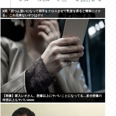
X民「四つん這いになって両手をクロスさせて乳首を弄ると簡単にイケ
る」 これ出来ないヤツはゲイ
【画像】家入レオさん、想像以上にヤバいことになってる…多分想像の
何倍以上もヤバいwww