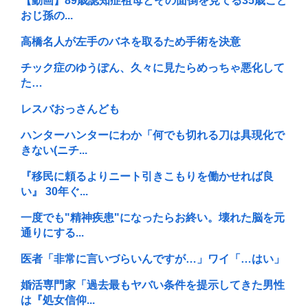
【動画】89歳認知症祖母とその面倒を見てる35歳こど
おじ孫の...
高橋名人が左手のバネを取るため手術を決意
チック症のゆうぽん、久々に見たらめっちゃ悪化して
た…
レスバおっさんども
ハンターハンターにわか「何でも切れる刀は具現化で
きない(ニチ...
『移民に頼るよりニート引きこもりを働かせれば良
い』 30年ぐ...
一度でも"精神疾患"になったらお終い。壊れた脳を元
通りにする...
医者「非常に言いづらいんですが…」ワイ「…はい」
婚活専門家「過去最もヤバい条件を提示してきた男性
は『処女信仰...