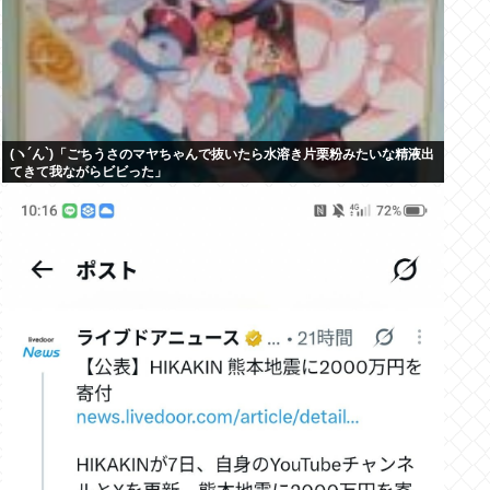
(ヽ´ん`)「ごちうさのマヤちゃんで抜いたら水溶き片栗粉みたいな精液出
てきて我ながらビビった」