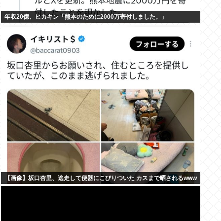
年収20億、ヒカキン「熊本のために2000万寄付しました。」
【画像】坂口杏里、逃走して便器にこびりついた カスまで晒されるwww