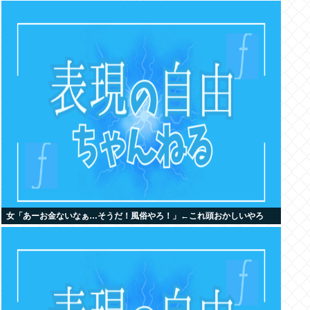
女「あーお金ないなぁ…そうだ！風俗やろ！」←これ頭おかしいやろ