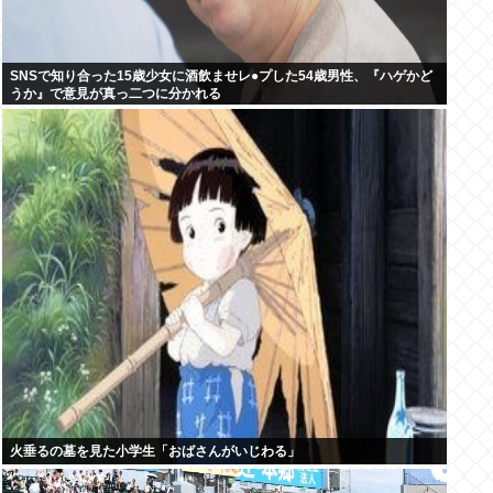
SNSで知り合った15歳少女に酒飲ませレ●プした54歳男性、『ハゲかど
うか』で意見が真っ二つに分かれる
火垂るの墓を見た小学生「おばさんがいじわる」