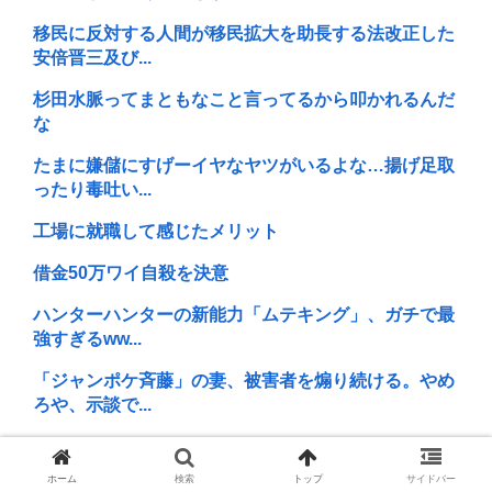
移民に反対する人間が移民拡大を助長する法改正した
安倍晋三及び...
杉田水脈ってまともなこと言ってるから叩かれるんだ
な
たまに嫌儲にすげーイヤなヤツがいるよな…揚げ足取
ったり毒吐い...
工場に就職して感じたメリット
借金50万ワイ自殺を決意
ハンターハンターの新能力「ムテキング」、ガチで最
強すぎるww...
「ジャンポケ斉藤」の妻、被害者を煽り続ける。やめ
ろや、示談で...
竹田くんよりバカな医師、見つかる。頭打った野球少
年を別人のC...
ホーム
検索
トップ
サイドバー