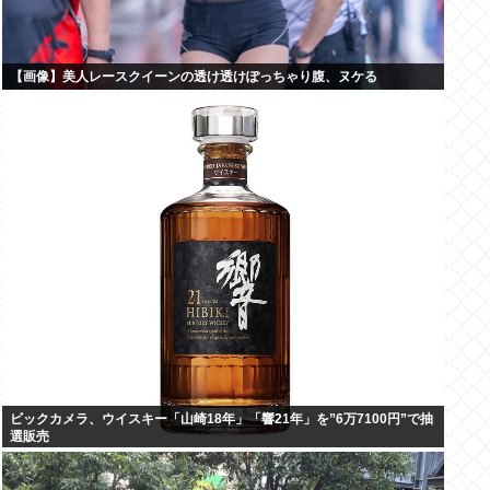
【画像】美人レースクイーンの透け透けぽっちゃり腹、ヌケる
ビックカメラ、ウイスキー「山崎18年」「響21年」を”6万7100円”で抽
選販売