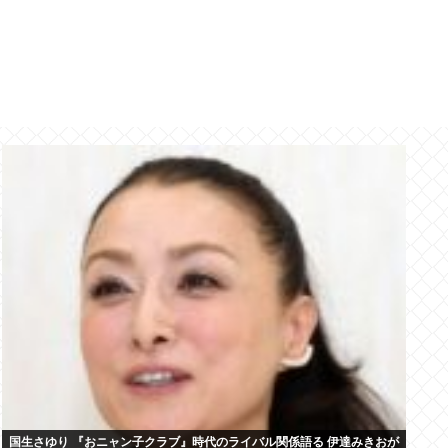
国生さゆり 『おニャン子クラブ』時代のライバル関係語る 伊達みきおが