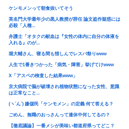
ケンモメンって朝食抜いてそう
英名門大学最年少の黒人教授が辞任 論文盗作疑惑には
必殺「人種...
弁護士「オタクの献血は『女性の体内に自分の体液を
入れる』のが...
堀大輔さん、寝る間も惜しんでレスバ祭りwww
人生で1番きつかった「病気・障害」挙げてけwww
X「アスペの検査した結果www」
京大病院で脳が破壊され植物状態になった女性、意識
は正常なこと...
(ヽ´ん`) 嫌儲民「ケンモメン」の定義 何て答える？
ごめん、無職のおっさんって連休中何してるの？
【徹底議論】一番メシが美味い都道府県ってどこ？