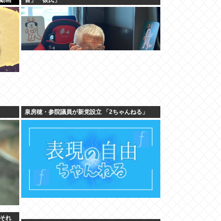
泉房穂・参院議員が新党設立 「2ちゃんねる」
それ