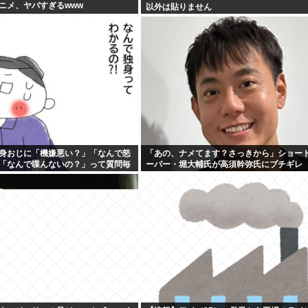
ニメ、ヤバすぎるwww
以外は貼りません
身おじに「機嫌悪い？」「なんで怒
「あの、ナメてます？さっきから」ショー
「なんで喋んないの？」って質問毎
ーパー・堀大輔氏が高須幹弥氏にブチギレ
前に仕事辞めててワロタwww