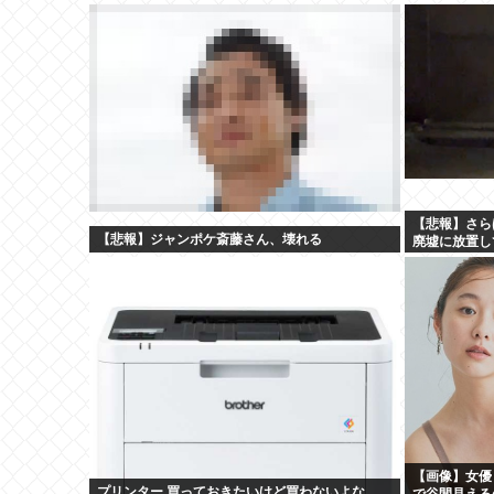
【悲報】さら
【悲報】ジャンポケ斎藤さん、壊れる
廃墟に放置し
【画像】女優
プリンター 買っておきたいけど買わないよな
で谷間見える