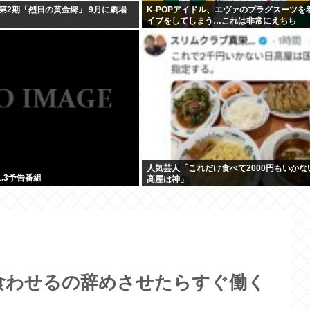
第2期「烈日の黄金郷」 9月に劇場
K-POPアイドル、エヴァのプラグスーツを
イブをしてしまう…これは非常にえちち
人気芸人「これだけ食べて2000円もいかな
.1.3予告番組
高屋は神」
食わせるの辞めさせたらすぐ働く