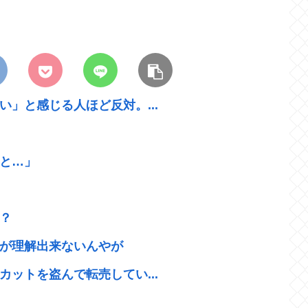
」と感じる人ほど反対。...
と…」
？
が理解出来ないんやが
ットを盗んで転売してい...