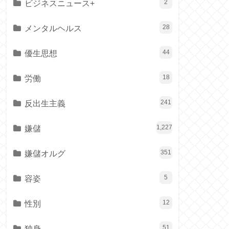
ビジネスニュース+
2
メンタルヘルス
28
優生思想
44
労働
18
反出生主義
241
嫌儲
1,227
嫌儲オルグ
351
容姿
5
性別
12
独身
51