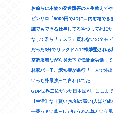
お前らに本物の発達障害の人生教えてや
ピンサロ「5000円でJDに口内射精できま
誰でもできる仕事してるやつって死にた
なして君ら「テスラ」買わないの？モデル3
だった3分でリックドム12機撃墜される無
空調服着ながら炎天下で低賃金労働して
林家パー子、認知症が進行「一人で外出ら
いっち枠最強って言われてた
GDP世界二位だった日本国が、ここまで
【生活】なぜ賢い(知能の高い)人ほど
一番うまい葉っぱがほうれん草という風