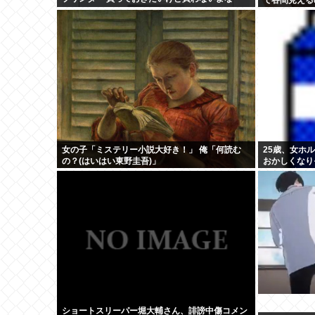
女の子「ミステリー小説大好き！」 俺「何読む
25歳、女ホ
の？(はいはい東野圭吾)」
おかしくなり
りあえずオ●
ショートスリーパー堀大輔さん、誹謗中傷コメン