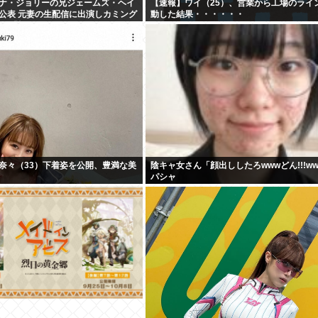
ナ・ジョリーの兄ジェームズ・ヘイ
【速報】ワイ（25）、営業から工場のライ
公表 元妻の生配信に出演しカミング
動した結果・・・・・・
コメ「顔見ればわかる」
奈々（33）下着姿を公開、豊満な美
陰キャ女さん「顔出ししたろwwwどん!!!w
パシャ