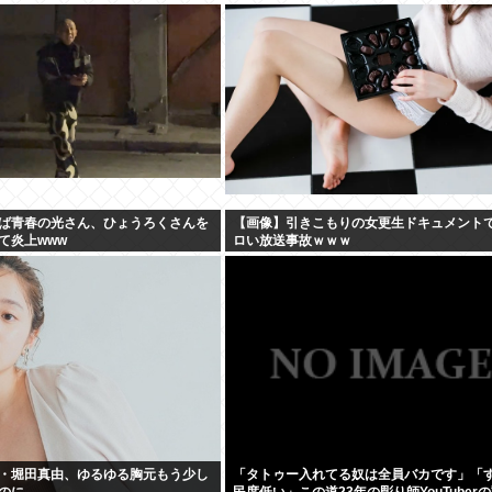
ば青春の光さん、ひょうろくさんを
【画像】引きこもりの女更生ドキュメント
て炎上www
ロい放送事故ｗｗｗ
・堀田真由、ゆるゆる胸元もう少し
「タトゥー入れてる奴は全員バカです」「
のに
民度低い」この道23年の彫り師YouTuber