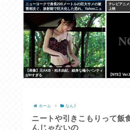
ニューヨークで身長200メートルの巨大サメの被
テレビアニメ
害相次ぐ、放射能で巨大化した恐れ、Yahooニュ
上映
ースより
【画像】元AKB・柏木由紀、細身な極小パンティ
【NTE】Ver
がHすぎる
ホーム
なんJ
ニートや引きこもりって飯
んじゃないの