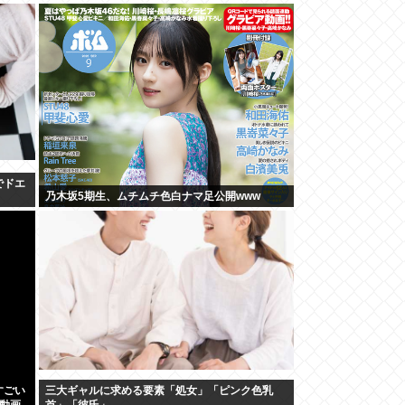
でドエ
乃木坂5期生、ムチムチ色白ナマ足公開www
すごい
三大ギャルに求める要素「処女」「ピンク色乳
の動画
首」「彼氏」