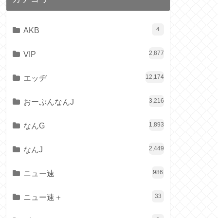
AKB
4
VIP
2,877
エッヂ
12,174
おーぷんなんJ
3,216
なんG
1,893
なんJ
2,449
ニュー速
986
ニュー速＋
33