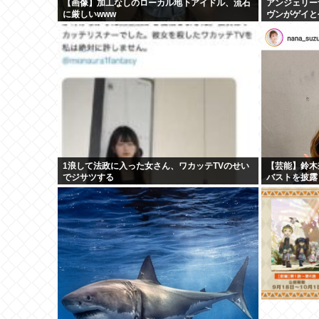
【画像】加工なしのローカル地下アイドル、流石
アンジェリー
に厳しいwww
ヴンがゲイと
アウト ヤフ
1浪して法政に入った女さん、ワカッテTVのせい
【芸能】鈴木
でジサツする
バストを披露