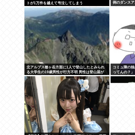
例のダンスア
トが1万件を越えて号泣してしまう
北アルプス槍ヶ岳方面に1人で登山したとみられ
コミュ障の独
る大学生の19歳男性が行方不明 男性は登山届が
ってんの？」
出していた
日してたら盆