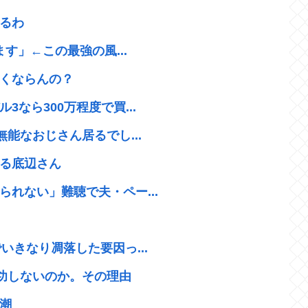
るわ
す」←この最強の風...
くならんの？
なら300万程度で買...
能なおじさん居るでし...
る底辺さん
れない」難聴で夫・ペー...
いきなり凋落した要因っ...
成功しないのか。その理由
潮