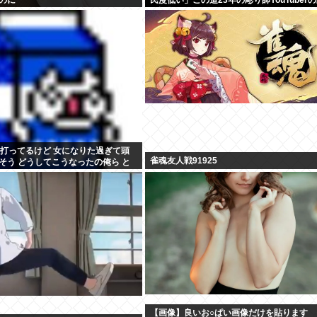
が話題
ル打ってるけど 女になりた過ぎて頭
雀魂友人戦91925
そう どうしてこうなったの俺ら と
ニーしてきた
【画像】良いお○ぱい画像だけを貼ります 