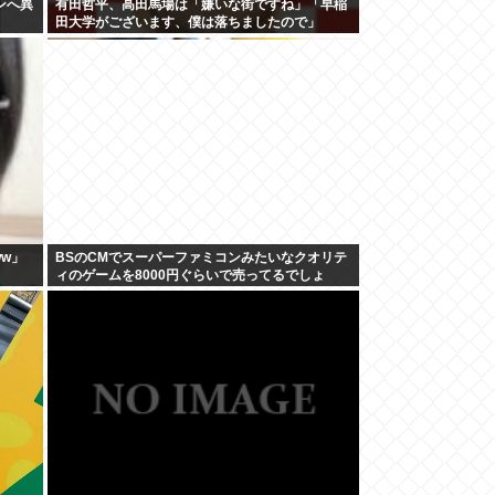
ンへ異
有田哲平、高田馬場は「嫌いな街ですね」「早稲
田大学がございます、僕は落ちましたので」
ww」
BSのCMでスーパーファミコンみたいなクオリテ
ィのゲームを8000円ぐらいで売ってるでしょ