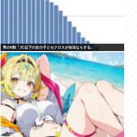
男の6割「JC以下の女の子とセクロスが合法ならする」