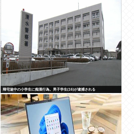
帰宅途中の小学生に痴漢行為。男子学生(16)が逮捕される