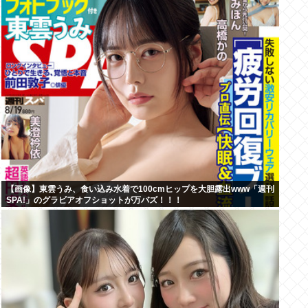
【画像】東雲うみ、食い込み水着で100cmヒップを大胆露出www「週刊
SPA!」のグラビアオフショットが万バズ！！！