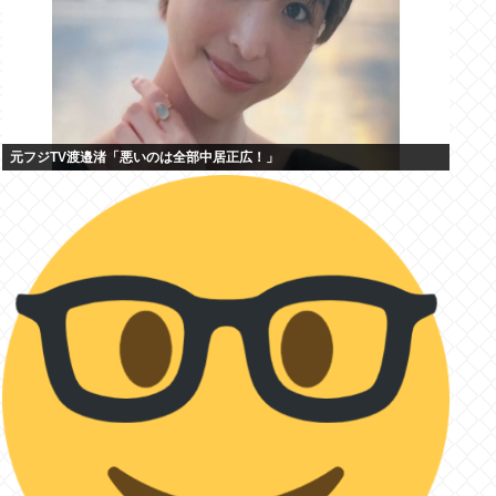
元フジTV渡邉渚「悪いのは全部中居正広！」