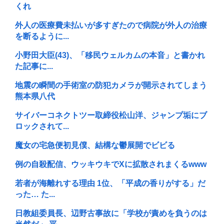
くれ
外人の医療費未払いが多すぎたので病院が外人の治療
を断るように...
小野田大臣(43)、「移民ウェルカムの本音」と書かれ
た記事に...
地震の瞬間の手術室の防犯カメラが開示されてしまう
熊本県八代
サイバーコネクトツー取締役松山洋、ジャンプ垢にブ
ロックされて...
魔女の宅急便初見僕、結構な鬱展開でビビる
例の自殺配信、ウッキウキでXに拡散されまくるwww
若者が海離れする理由 1位、「平成の香りがする」だ
った… た...
日教組委員長、辺野古事故に「学校が責めを負うのは