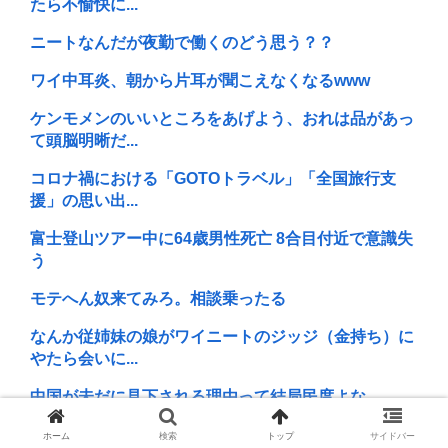
たら不愉快に...
ニートなんだが夜勤で働くのどう思う？？
ワイ中耳炎、朝から片耳が聞こえなくなるwww
ケンモメンのいいところをあげよう、おれは品があっ
て頭脳明晰だ...
コロナ禍における「GOTOトラベル」「全国旅行支
援」の思い出...
富士登山ツアー中に64歳男性死亡 8合目付近で意識失
う
モテへん奴来てみろ。相談乗ったる
なんか従姉妹の娘がワイニートのジッジ（金持ち）に
やたら会いに...
中国が未だに見下される理由って結局民度よな
『スマホFPS』←こいつが覇権取れなかった理由
ホーム
検索
トップ
サイドバー