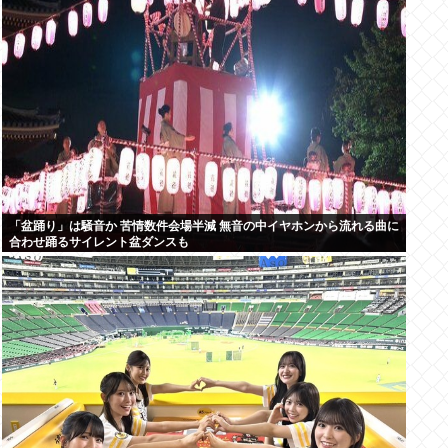
「盆踊り」は騒音か 苦情数件会場半減 無音の中イヤホンから流れる曲に
合わせ踊るサイレント盆ダンスも