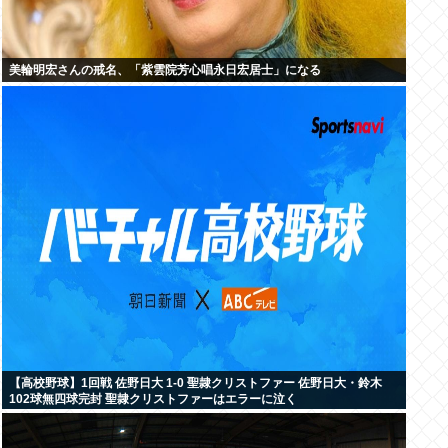
美輪明宏さんの戒名、「紫雲院芳心唱永日宏居士」になる
【高校野球】1回戦 佐野日大 1-0 聖隷クリストファー 佐野日大・鈴木
102球無四球完封 聖隷クリストファーはエラーに泣く