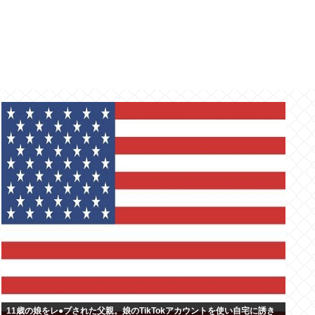
11歳の娘をレ●プされた父親。娘のTikTokアカウントを使い自宅に誘き