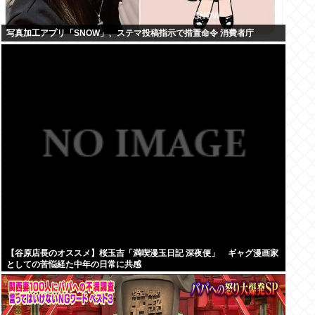
写真加工アプリ「SNOW」、ステマ投稿指示で措置命令 消費者庁
【谷原店長のオススメ】桜玉吉「満喫漫玉日記 深夜便」 ギャグ漫画家
としての苦悩経た中年の日常に共感