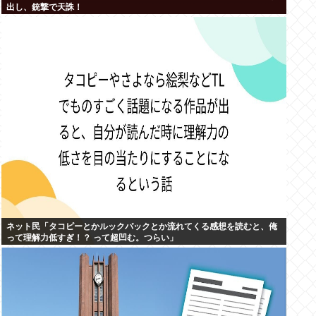
出し、銃撃で天誅！
ネット民「タコピーとかルックバックとか流れてくる感想を読むと、俺
って理解力低すぎ！？ って超凹む。つらい」