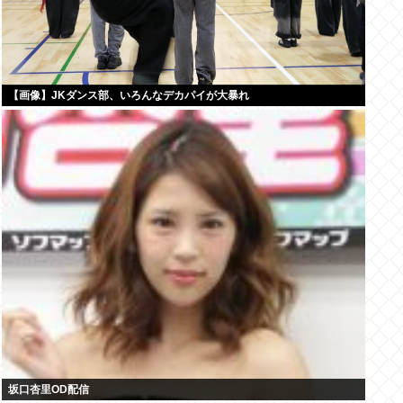
【画像】JKダンス部、いろんなデカパイが大暴れ
坂口杏里OD配信