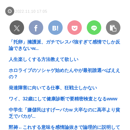
2022.11.10 17:05
「托卵」擁護派、ガチでレスバ強すぎて感情でしか反
論できないw...
人生楽しくする方法教えて欲しい
ホロライブのソシャゲ始めたんやが最初誰選べばええ
の？
発達障害に向いてる仕事、狂戦士しかない
ワイ、32歳にして健康診断で要精密検査となるwww
中学生「嫌儲民はすげーバカw 大卒なのに高卒より貧
乏でバカが...
黙祷←これする意味を感情論抜きで論理的に説明して