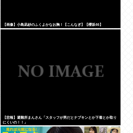
【画像】小島凪紗のふくよかなお胸！【こんなぎ】【櫻坂46】
【悲報】避難所まんさん「スタッフが男だとナプキンとか下着とか取り
にくいの！！」