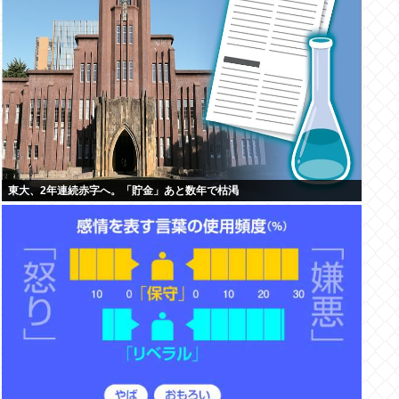
東大、2年連続赤字へ。「貯金」あと数年で枯渇