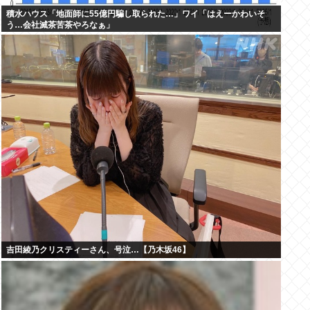
積水ハウス「地面師に55億円騙し取られた…」ワイ「はえーかわいそ
う…会社滅茶苦茶やろなぁ」
吉田綾乃クリスティーさん、号泣…【乃木坂46】