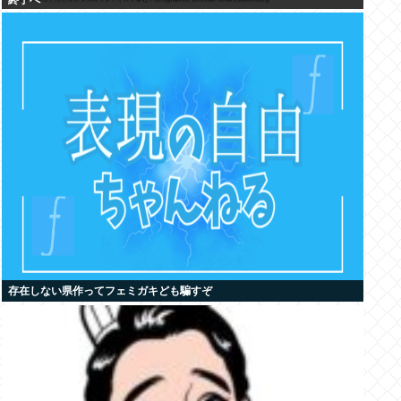
終了へ
存在しない県作ってフェミガキども騙すぞ