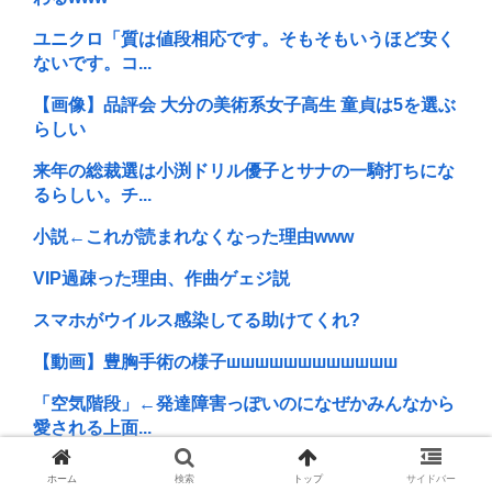
ユニクロ「質は値段相応です。そもそもいうほど安く
ないです。コ...
【画像】品評会 大分の美術系女子高生 童貞は5を選ぶ
らしい
来年の総裁選は小渕ドリル優子とサナの一騎打ちにな
るらしい。チ...
小説←これが読まれなくなった理由www
VIP過疎った理由、作曲ゲェジ説
スマホがウイルス感染してる助けてくれ?
【動画】豊胸手術の様子шшшшшшшшшшшш
「空気階段」←発達障害っぽいのになぜかみんなから
愛される上面...
ケンモメンが異世界転生したら「弓兵」で無双だろ。
ホーム
検索
トップ
サイドバー