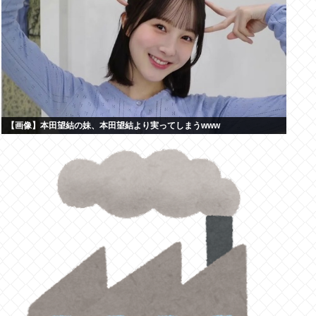
【画像】本田望結の妹、本田望結より実ってしまうwww