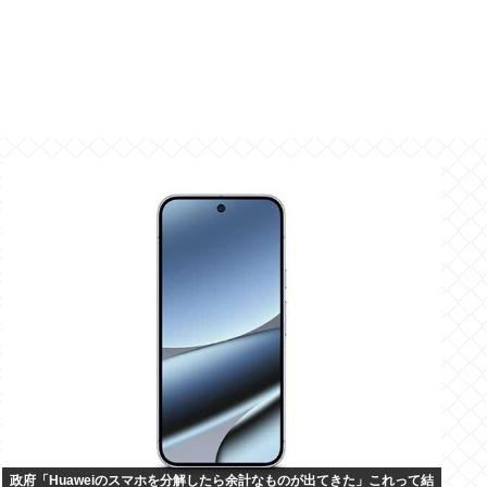
政府「Huaweiのスマホを分解したら余計なものが出てきた」これって結