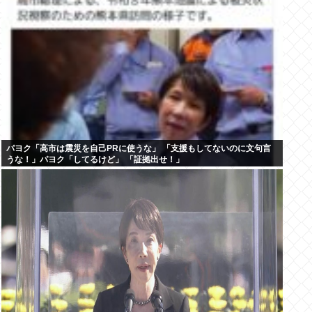
パヨク「高市は震災を自己PRに使うな」 「支援もしてないのに文句言
うな！」パヨク「してるけど」 「証拠出せ！」