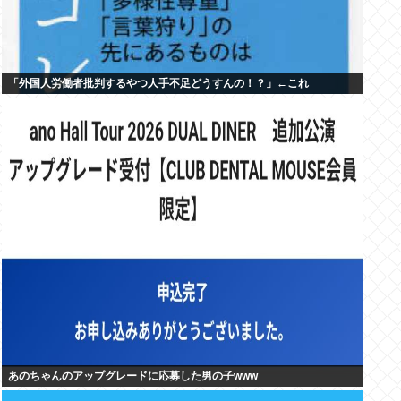
「外国人労働者批判するやつ人手不足どうすんの！？」←これ
あのちゃんのアップグレードに応募した男の子www