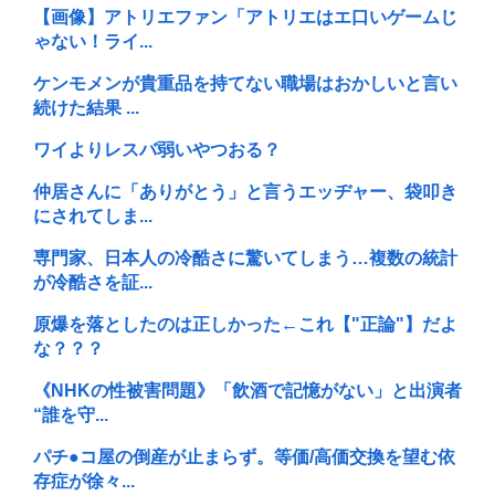
【画像】アトリエファン「アトリエはエ口いゲームじ
ゃない！ライ...
ケンモメンが貴重品を持てない職場はおかしいと言い
続けた結果 ...
ワイよりレスバ弱いやつおる？
仲居さんに「ありがとう」と言うエッヂャー、袋叩き
にされてしま...
専門家、日本人の冷酷さに驚いてしまう…複数の統計
が冷酷さを証...
原爆を落としたのは正しかった←これ【"正論"】だよ
な？？？
《NHKの性被害問題》「飲酒で記憶がない」と出演者
“誰を守...
パチ●コ屋の倒産が止まらず。等価/高価交換を望む依
存症が徐々...