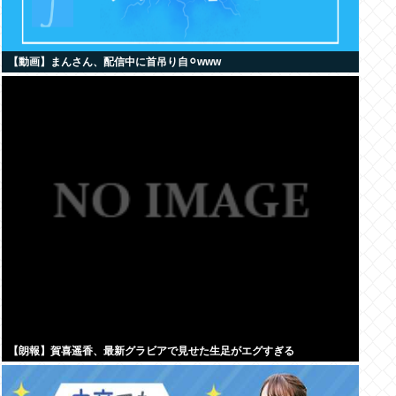
【動画】まんさん、配信中に首吊り自⚪︎www
【朗報】賀喜遥香、最新グラビアで見せた生足がエグすぎる