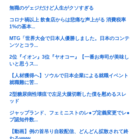
無職のゲェジだけど人生がクソすぎる
コロナ禍以上 飲食店からは悲痛な声上がる 消費税率
1%の基本...
MTG「世界大会で日本人優勝しました。日本のコンテ
ンツとコラ...
2位『イオン』3位『ヤオコー』【一番お寿司が美味し
いと思うス...
【人材獲得へ】ソウルで日本企業による就職イベント
就職難に苦...
2型糖尿病性壊疽で左足大腿切断した僕を慰めるスレ
ッド
ジャップランド、フェミニストのレ●プ定義変更でレ●
プ認知件数...
【動画】例の首吊り自殺配信、どんどん拡散されて終
わるwww