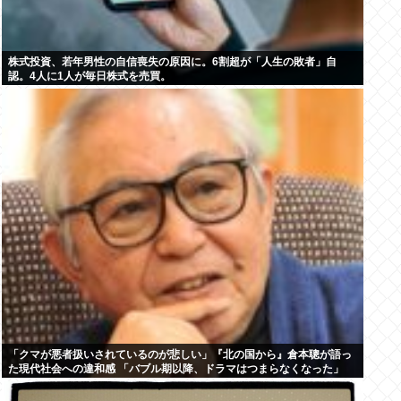
株式投資、若年男性の自信喪失の原因に。6割超が「人生の敗者」自
認。4人に1人が毎日株式を売買。
「クマが悪者扱いされているのが悲しい」『北の国から』倉本聰が語っ
た現代社会への違和感 「バブル期以降、ドラマはつまらなくなった」