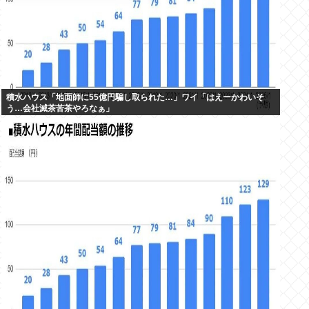
積水ハウス「地面師に55億円騙し取られた…」ワイ「はえーかわいそ
う…会社滅茶苦茶やろなぁ」