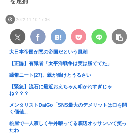
を逮捕
2022.11.10 17:36
大日本帝国が悪の帝国だという風潮
【正論】有識者「太平洋戦争は実は勝ててた」
躁鬱ニート(27)、親が働けとうるさい
【緊急】流石に最近おえちゃん叩かれすぎじゃ
ね？？？
メンタリストDaiGo「SNS最大のデメリットは口を開
く価値...
松屋で一人寂しく牛丼啜ってる底辺オッサンいて笑っ
たわ