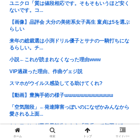
ユニクロ「質は値段相応です。そもそもいうほど安く
ないです。コ...
【画像】品評会 大分の美術系女子高生 童貞は5を選ぶ
らしい
来年の総裁選は小渕ドリル優子とサナの一騎打ちにな
るらしい。チ...
小説←これが読まれなくなった理由www
VIP過疎った理由、作曲ゲェジ説
スマホがウイルス感染してる助けてくれ?
【動画】豊胸手術の様子шшшшшшшшшшшш
「空気階段」←発達障害っぽいのになぜかみんなから
愛される上面...
ケンモメンが異世界転生したら「弓兵」で無双だろ。
近づきたくな...
ホーム
検索
トップ
サイドバー