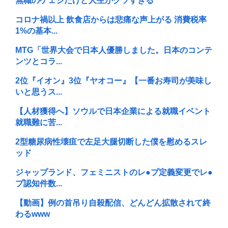
無職のゲェジだけど人生がクソすぎる
コロナ禍以上 飲食店からは悲痛な声上がる 消費税率
1%の基本...
MTG「世界大会で日本人優勝しました。日本のコンテ
ンツとコラ...
2位『イオン』3位『ヤオコー』【一番お寿司が美味し
いと思うス...
【人材獲得へ】ソウルで日本企業による就職イベント
就職難に苦...
2型糖尿病性壊疽で左足大腿切断した僕を慰めるスレ
ッド
ジャップランド、フェミニストのレ●プ定義変更でレ●
プ認知件数...
【動画】例の首吊り自殺配信、どんどん拡散されて終
わるwww