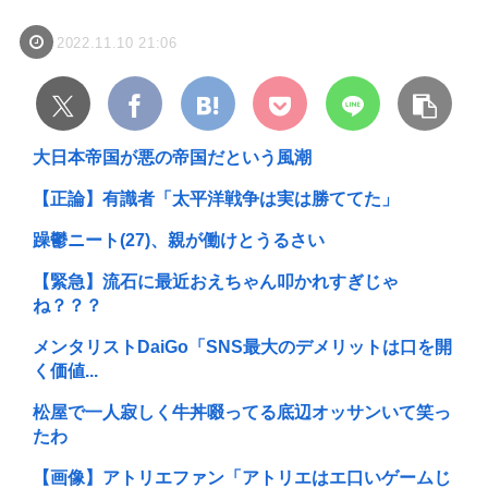
2022.11.10 21:06
大日本帝国が悪の帝国だという風潮
【正論】有識者「太平洋戦争は実は勝ててた」
躁鬱ニート(27)、親が働けとうるさい
【緊急】流石に最近おえちゃん叩かれすぎじゃ
ね？？？
メンタリストDaiGo「SNS最大のデメリットは口を開
く価値...
松屋で一人寂しく牛丼啜ってる底辺オッサンいて笑っ
たわ
【画像】アトリエファン「アトリエはエ口いゲームじ