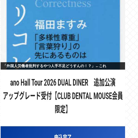
「外国人労働者批判するやつ人手不足どうすんの！？」←これ