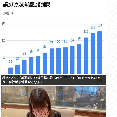
積水ハウス「地面師に55億円騙し取られた…」ワイ「はえーかわいそ
う…会社滅茶苦茶やろなぁ」