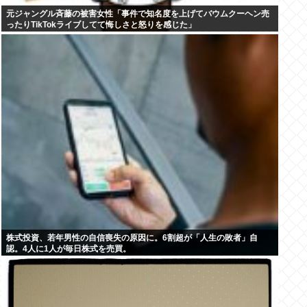
元ジャングル斉藤の被害女性「事件で知名度を上げてバウムクーヘン売
ったりTikTokライブしてて悔しさと怒りを感じた」
株式投資、若年男性の自信喪失の原因に。6割超が「人生の敗者」自
認。4人に1人が毎日株式を売買。