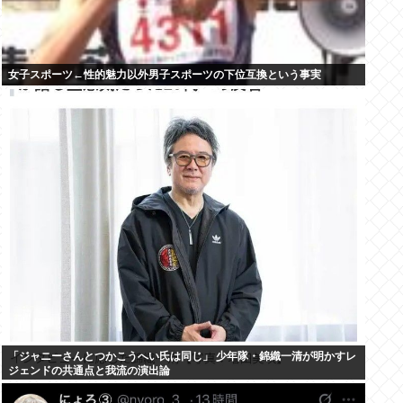
女子スポーツ←性的魅力以外男子スポーツの下位互換という事実
「ジャニーさんとつかこうへい氏は同じ」 少年隊・錦織一清が明かすレ
ジェンドの共通点と我流の演出論