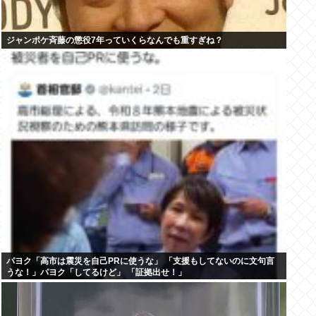
ジャンポケ斉藤の懲役7年っていくらなんでも重すぎね？
パヨク「高市は震災を自己PRに使うな」 「支援もしてないのに文句言
うな！」パヨク「してるけど」 「証拠出せ！」