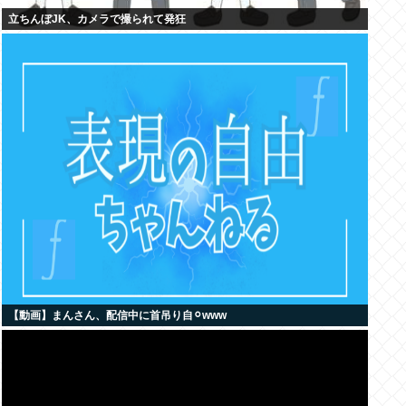
立ちんぼJK、カメラで撮られて発狂
【動画】まんさん、配信中に首吊り自⚪︎www