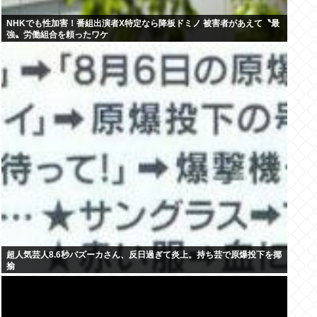
NHKでも性加害！番組出演者X特定なら降板ドミノ 被害者があえて〝最
強〟労働組合を頼ったワケ
超人気芸人8.6秒バズーカさん、反日過ぎて炎上。持ち芸で原爆投下を揶
揄