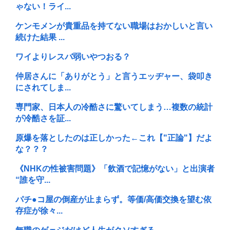
ゃない！ライ...
ケンモメンが貴重品を持てない職場はおかしいと言い
続けた結果 ...
ワイよりレスバ弱いやつおる？
仲居さんに「ありがとう」と言うエッヂャー、袋叩き
にされてしま...
専門家、日本人の冷酷さに驚いてしまう…複数の統計
が冷酷さを証...
原爆を落としたのは正しかった←これ【"正論"】だよ
な？？？
《NHKの性被害問題》「飲酒で記憶がない」と出演者
“誰を守...
パチ●コ屋の倒産が止まらず。等価/高価交換を望む依
存症が徐々...