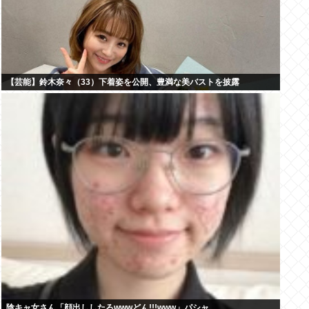
【芸能】鈴木奈々（33）下着姿を公開、豊満な美バストを披露
陰キャ女さん「顔出ししたろwwwどん!!!www」パシャ