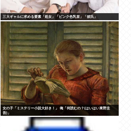
三大ギャルに求める要素「処女」「ピンク色乳首」「彼氏」
女の子「ミステリー小説大好き！」 俺「何読むの？(はいはい東野圭
吾)」