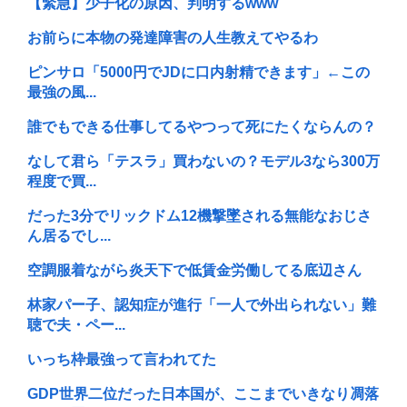
【緊急】少子化の原因、判明するwww
お前らに本物の発達障害の人生教えてやるわ
ピンサロ「5000円でJDに口内射精できます」←この
最強の風...
誰でもできる仕事してるやつって死にたくならんの？
なして君ら「テスラ」買わないの？モデル3なら300万
程度で買...
だった3分でリックドム12機撃墜される無能なおじさ
ん居るでし...
空調服着ながら炎天下で低賃金労働してる底辺さん
林家パー子、認知症が進行「一人で外出られない」難
聴で夫・ペー...
いっち枠最強って言われてた
GDP世界二位だった日本国が、ここまでいきなり凋落