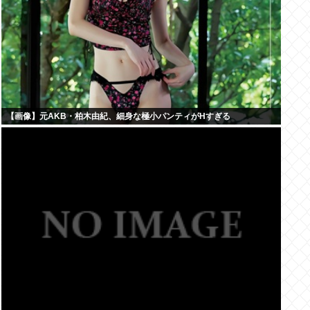
【画像】元AKB・柏木由紀、細身な極小パンティがHすぎる