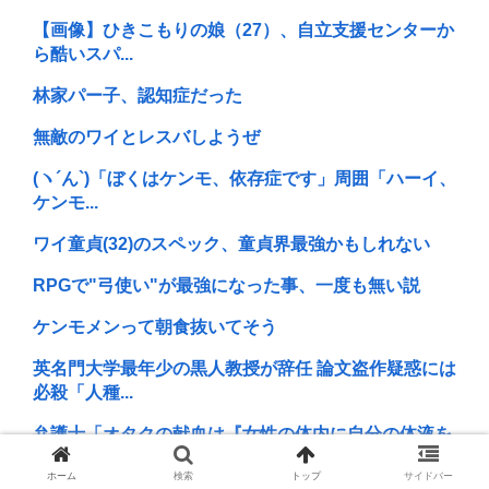
【画像】ひきこもりの娘（27）、自立支援センターか
ら酷いスパ...
林家パー子、認知症だった
無敵のワイとレスバしようぜ
(ヽ´ん`)「ぼくはケンモ、依存症です」周囲「ハーイ、
ケンモ...
ワイ童貞(32)のスペック、童貞界最強かもしれない
RPGで"弓使い"が最強になった事、一度も無い説
ケンモメンって朝食抜いてそう
英名門大学最年少の黒人教授が辞任 論文盗作疑惑には
必殺「人種...
弁護士「オタクの献血は『女性の体内に自分の体液を
入れる』のが...
ホーム
検索
トップ
サイドバー