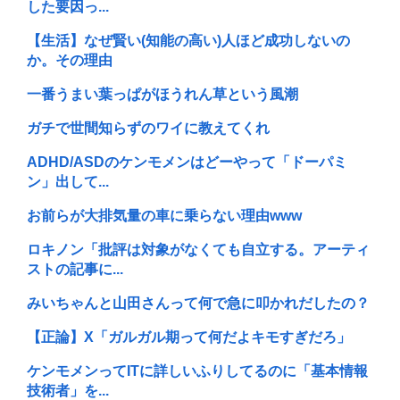
した要因っ...
【生活】なぜ賢い(知能の高い)人ほど成功しないの
か。その理由
一番うまい葉っぱがほうれん草という風潮
ガチで世間知らずのワイに教えてくれ
ADHD/ASDのケンモメンはどーやって「ドーパミ
ン」出して...
お前らが大排気量の車に乗らない理由www
ロキノン「批評は対象がなくても自立する。アーティ
ストの記事に...
みいちゃんと山田さんって何で急に叩かれだしたの？
【正論】X「ガルガル期って何だよキモすぎだろ」
ケンモメンってITに詳しいふりしてるのに「基本情報
技術者」を...