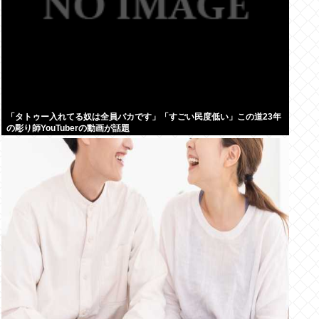
「タトゥー入れてる奴は全員バカです」「すごい民度低い」この道23年
の彫り師YouTuberの動画が話題