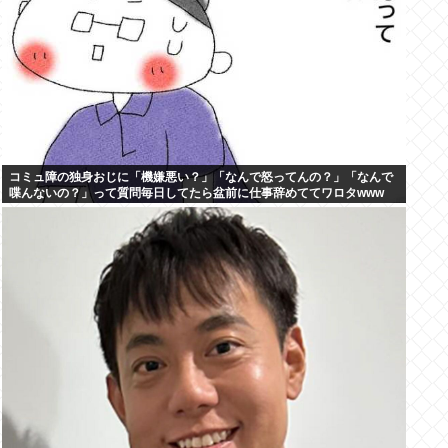
コミュ障の独身おじに「機嫌悪い？」「なんで怒ってんの？」「なんで
喋んないの？」って質問毎日してたら盆前に仕事辞めててワロタwww