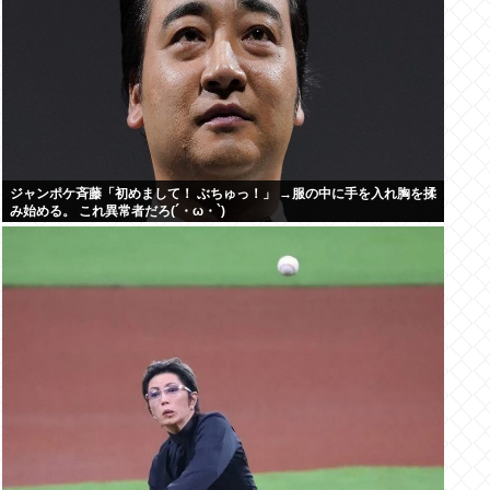
ジャンポケ斉藤「初めまして！ ぶちゅっ！」 →服の中に手を入れ胸を揉
み始める。 これ異常者だろ(´・ω・`)