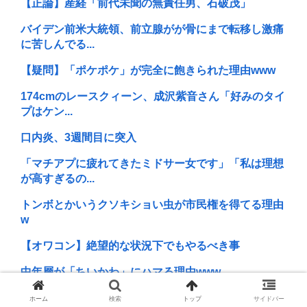
【正論】産経「前代未聞の無責任男、石破茂」
バイデン前米大統領、前立腺がが骨にまで転移し激痛
に苦しんでる...
【疑問】「ポケポケ」が完全に飽きられた理由www
174cmのレースクィーン、成沢紫音さん「好みのタイ
プはケン...
口内炎、3週間目に突入
「マチアプに疲れてきたミドサー女です」「私は理想
が高すぎるの...
トンボとかいうクソキショい虫が市民権を得てる理由
w
【オワコン】絶望的な状況下でもやるべき事
中年層が「ちいかわ」にハマる理由www
令和の貝殻ビキニ、下品すぎる
ホーム
検索
トップ
サイドバー