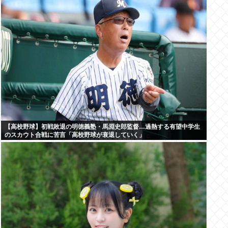
【高校野球】初戦敗退の明徳義塾・馬淵史郎監督…過熱する有望中学生
のスカウト合戦に苦言「高校野球が衰退していく」