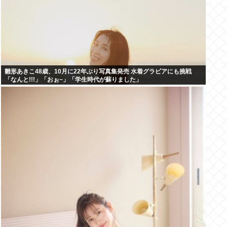
雛形あきこ48歳、10月に22年ぶり写真集発売 水着グラビアにも挑戦
「なんと!!!」「おぉ~」「学生時代が蘇りました」