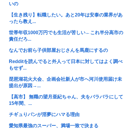
いの
【生き残り】転職したい。あと20年は安泰の業界があ
ったら教え...
世帯年収1000万円でも生活が苦しい←これ半分高市の
責任だろ...
なんでお前ら子供部屋おじさんを馬鹿にするの
Redditを読んでると外人って日本に対してはよく調べ
もせず...
琵琶湖花火大会、企画会社新人が市へ河川使用届け未
提出が原因→...
【高市】 無職の望月亜紀ちゃん、夫をバラバラにして
15年間、...
チギュりパンが淫夢にハマる理由
愛知県最強のスーパー、満場一致で決まる