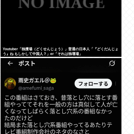
Youtuber「独擅場（どくせんじょう）」普通の日本人「『どくだんじょ
う』ね もしかして中国人？」er「それは独壇場」