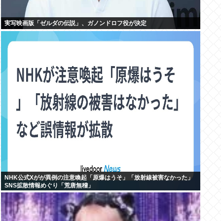
実写映画版「ゼルダの伝説」、ガノンドロフ役が決定
NHK公式Xがが異例の注意喚起「原爆はうそ」「放射線被害なかった」
SNS拡散情報めぐり「荒唐無稽」