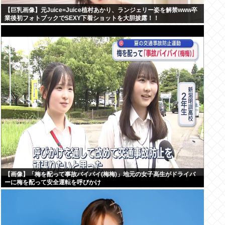
【巨乳画像】元Juice=Juice植村あかり、ランジェリー姿を解禁www卒
業後初フォトブックでSEXY下着ショットを大胆披露！！
【画像】「梅を配って事故バイバイ(梅梅)」地元の女子高生がドライバ
ーに梅を配って安全運転を呼びかけ