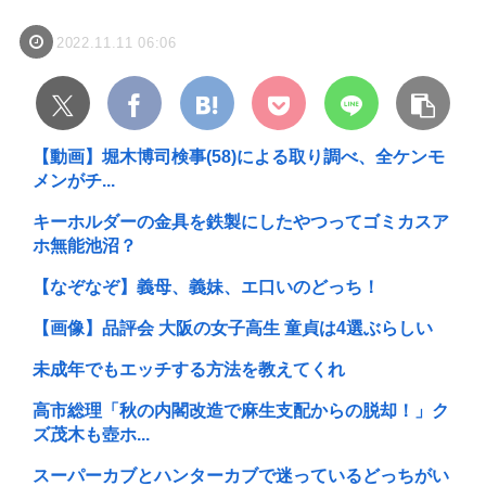
2022.11.11 06:06
【動画】堀木博司検事(58)による取り調べ、全ケンモ
メンがチ...
キーホルダーの金具を鉄製にしたやつってゴミカスア
ホ無能池沼？
【なぞなぞ】義母、義妹、エ口いのどっち！
【画像】品評会 大阪の女子高生 童貞は4選ぶらしい
未成年でもエッチする方法を教えてくれ
高市総理「秋の内閣改造で麻生支配からの脱却！」ク
ズ茂木も壺ホ...
スーパーカブとハンターカブで迷っているどっちがい