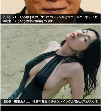
立川志らく、ひろゆき氏の「すべてのジャンルはマニアがつぶす」に完
全同意「そういう連中が落語をつぶす」
【画像】雛形あきこ、48歳写真集で見せたハイレグ水着のお乳がヌケる