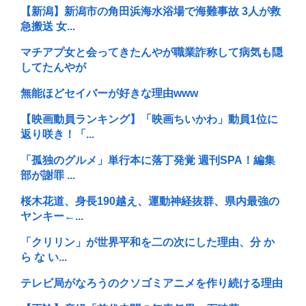
【新潟】新潟市の角田浜海水浴場で海難事故 3人が救
急搬送 女...
マチアプ女と会ってきたんやが職業詐称して病気も隠
してたんやが
無能ほどセイバーが好きな理由www
【映画動員ランキング】「映画ちいかわ」動員1位に
返り咲き！「...
「孤独のグルメ」単行本に落丁発覚 週刊SPA！編集
部が謝罪 ...
桜木花道、身長190越え、運動神経抜群、県内最強の
ヤンキー←...
「クリリン」が世界平和を二の次にした理由、分 か
ら な い...
テレビ局がなろうのクソゴミアニメを作り続ける理由